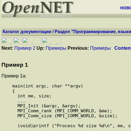
НОВ
Каталог документации
/
Раздел "Программирование, языки
Next:
Пример 2
Up:
Примеры
Previous:
Примеры
Conten
Пример 1
Пример 1а:
   main(int argc, char **argv) 

   { 

     int me, size; 

     ... 

     MPI_Init (&argc, &argv); 

     MPI_Comm_rank (MPI_COMM_WORLD, &me); 

     MPI_Comm_size (MPI_COMM_WORLD, &size); 

     (void)printf ("Process %d size %d\n", me, size); 

     ... 
