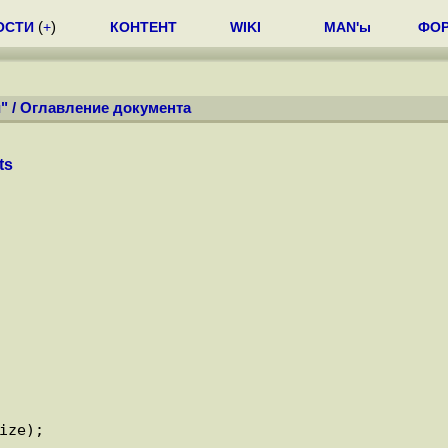
ОСТИ
(
+
)
КОНТЕНТ
WIKI
MAN'ы
ФО
"
/
Оглавление документа
ts