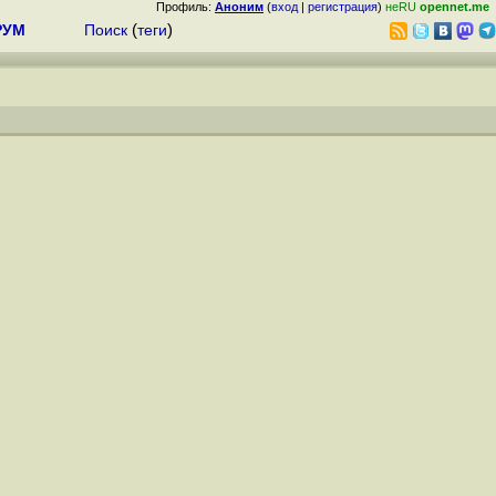
Профиль:
Аноним
(
вход
|
регистрация
)
неRU
opennet.me
РУМ
Поиск
(
теги
)