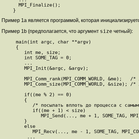
     MPI_Finalize(); 

Пример 1a является программой, которая инициализируетс
size
Пример 1b (предполагается, что аргумент
четный):
    main(int argc, char **argv) 

    { 

       int me, size; 

       int SOME_TAG = 0; 

       ... 

       MPI_Init(&argc, &argv); 

       MPI_Comm_rank(MPI_COMM_WORLD, &me);   /* локально */ 

       MPI_Comm_size(MPI_COMM_WORLD, &size); /* локально */ 

       if((me % 2) == 0) 

       { 

          /* посылать вплоть до процесса с самым старшим номером */ 

          if((me + 1) < size) 

             MPI_Send(..., me + 1, SOME_TAG, MPI_COMM_WORLD); 

       } 

       else 

          MPI_Recv(..., me - 1, SOME_TAG, MPI_COMM_WORLD); 

        ... 
