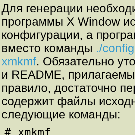
Для генерации необхо
программы Х Window ис
конфигурации, а прогр
вместо команды
./confi
xmkmf
. Обязательно ут
и README, прилагаемых
правило, достаточно пе
содержит файлы исходно
следующие команды:
# xmkmf
