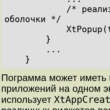
            /* реализация и отображение 
оболочки */

            XtPopup(top_shell, XtGrabNone);

        }

        ...

    }
Пограмма может иметь 
приложений на одном эк
XtAppCrea
использует