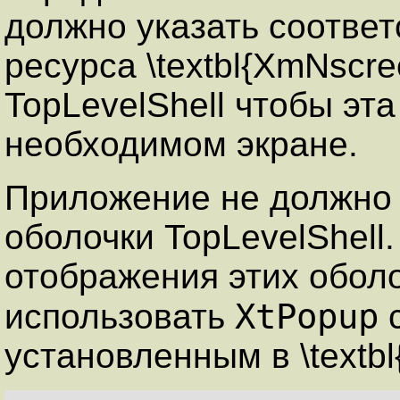
должно указать соотве
ресурса \textbl{XmNscr
TopLevelShell чтобы эт
необходимом экране.
Приложение не должно 
оболочки TopLevelShell
отображения этих обол
XtPopup
использовать
с
установленным в \textbl