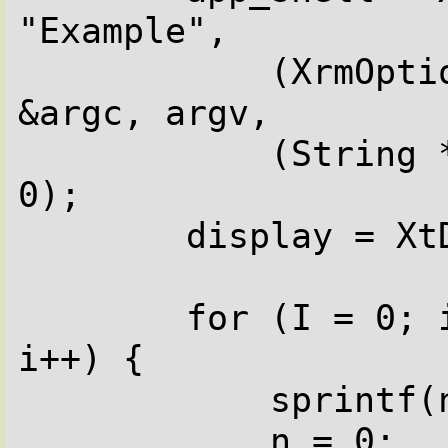
"Example",

            (XrmOptionDescList) NULL, 0, 
&argc, argv,

            (String *) NULL, (ARGList) NULL, 
0);

        display = XtDisplay(app_shell);

        for (I = 0; i < ScreenCount(display); 
i++) {

            sprintf(name, "top_shell_%d", i);

            n = 0;
