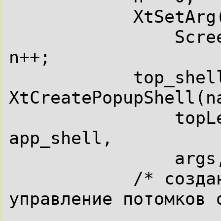
            XtSetArg(args[n], XmNscreen,

                ScreenOfDisplay(display, i)); 
n++;

            top_shell = 
XtCreatePopupShell(na
                topLevelShellWidgetClass, 
app_shell,

                args, n);

            /* создание и взятие на 
управление потомков о
            ...
