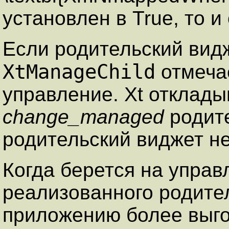
установлен в True, то и
Если родительский видж
XtManageChild
отмечае
управление. Xt отклад
change_managed
родите
родительский виджет не
Когда берется на управ
реализованного родите
приложению более выго