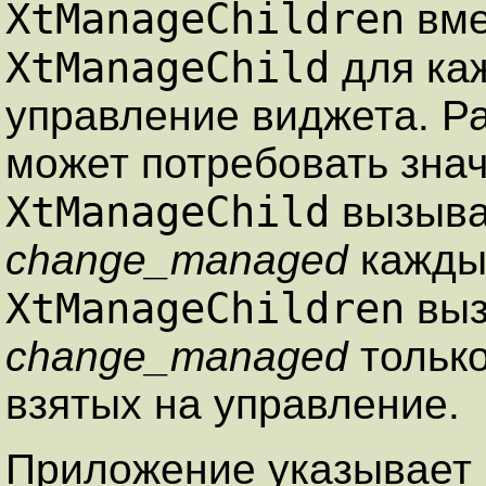
XtManageChildren
вме
XtManageChild
для каж
управление виджета. Р
может потребовать знач
XtManageChild
вызыва
change_managed
каждый
XtManageChildren
выз
change_managed
только
взятых на управление.
Приложение указывает 