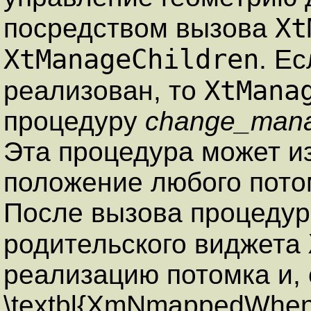
Xt
посредством вызова
XtManageChildren
. Е
XtMana
реализован, то
процедуру
change_man
Эта процедура может и
положение любого пото
После вызова процеду
родительского виджета
реализацию потомка и, 
\textbl{XmNmappedWhe