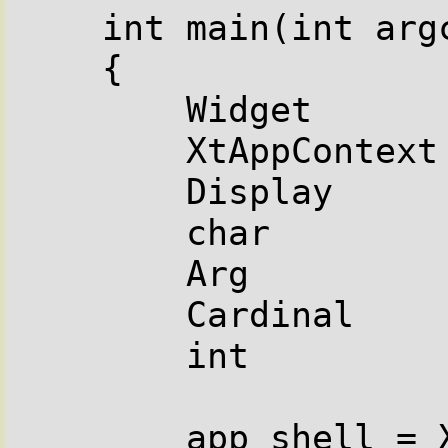
    int main(int argc, char **argv)

    {

        Widget       app_shell, top_shell;

        XtAppContext app;

        Display      *display;

        char         name[20];

        Arg          args[5];

        Cardinal     n;

        int          i;

        app_shell = XtAppInitialize(&app, 