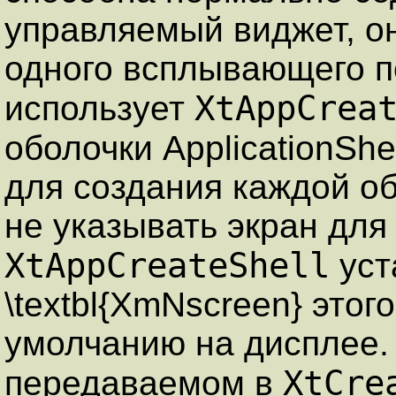
управляемый виджет, о
одного всплывающего п
XtAppCrea
использует
оболочки ApplicationShe
для создания каждой об
не указывать экран для A
XtAppCreateShell
уст
\textbl{XmNscreen} этог
умолчанию на дисплее.
XtCre
передаваемом в