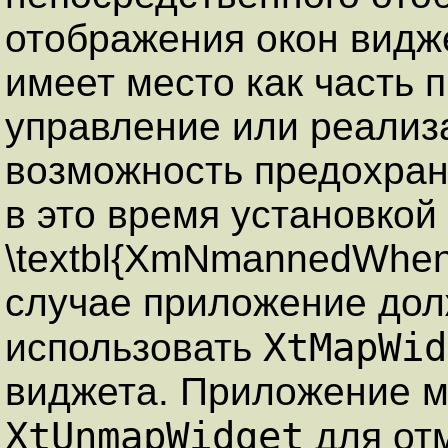
отображения окон видж
имеет место как часть 
управление или реализ
возможность предохран
в это время установкой
\textbl{XmNmannedWhen
случае приложение дол
XtMapWid
использовать
виджета. Приложение м
XtUnmapWidget
для от