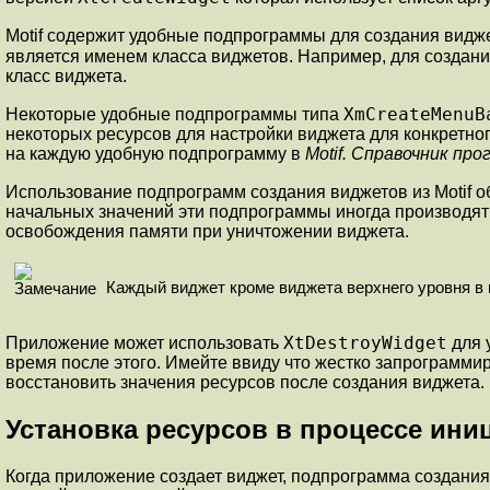
Motif содержит удобные подпрограммы для создания видже
является именем класса виджетов. Например, для создани
класс виджета.
XmCreateMenuB
Некоторые удобные подпрограммы типа
некоторых ресурсов для настройки виджета для конкретн
на каждую удобную подпрограмму в
Motif. Справочник пр
Использование подпрограмм создания виджетов из Motif 
начальных значений эти подпрограммы иногда производят
освобождения памяти при уничтожении виджета.
Каждый виджет кроме виджета верхнего уровня в 
XtDestroyWidget
Приложение может использовать
для 
время после этого. Имейте ввиду что жестко запрограмми
восстановить значения ресурсов после создания виджета.
Установка ресурсов в процессе ини
Когда приложение создает виджет, подпрограмма создания