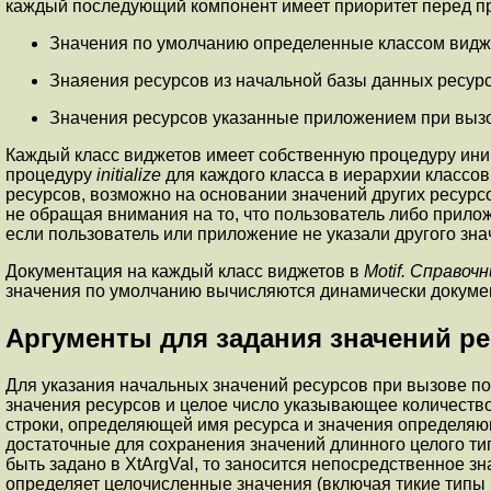
каждый последующий компонент имеет приоритет перед п
Значения по умолчанию определенные классом видже
Знаяения ресурсов из начальной базы данных ресурс
Значения ресурсов указанные приложением при выз
Каждый класс виджетов имеет собственную процедуру ин
процедуру
initialize
для каждого класса в иерархии классов
ресурсов, возможно на основании значений других ресурс
не обращая внимания на то, что пользователь либо прило
если пользователь или приложение не указали другого зна
Документация на каждый класс виджетов в
Motif. Справо
значения по умолчанию вычисляются динамически докумен
Аргументы для задания значений р
Для указания начальных значений ресурсов при вызове п
значения ресурсов и целое число указывающее количество
строки, определяющей имя ресурса и значения определяю
достаточные для сохранения значений длинного целого ти
быть задано в
XtArgVal
, то заносится непосредственное з
определяет целочисленные значения (включая тикие типы