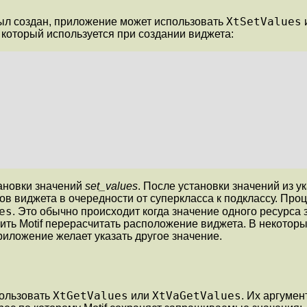
XtSetValues
был создан, приложение может использовать
который используется при создании виджета:
ановки значений
set_values
. После установки значений из у
ов виджета в очередности от суперкласса к подклассу. Про
es
. Это обычно происходит когда значение одного ресурса 
ить Motif перерасчитать расположение виджета. В некотор
риложение желает указать другое значение.
XtGetValues
XtVaGetValues
пользовать
или
. Их аргуме