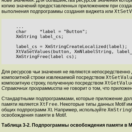
нове значения. Для большинства ресурсов значения котор
копию значений предоставленных приложением при созда
XtSetV
выполнения подпрограммы создания виджета или
    ...

    char     *label = "Button";

    XmString label_cs;

    label_cs = XmStringCreateLocalized(label);

    XtVaSetValues(button, XmNlabelString, label_cs, NULL);

    XmStringFree(label_cs);
Для ресурсов чьи значения не являются непосредственно
XtGetVal
композитной строки извлекаемой посредством
XtGetValu
композитную строку, полученную посредством
Справочник программиста
не говорит о том, что приложе
Стандартными подпрограммами, которые приложение дол
XtFree
памяти является
. Некоторые типы данных Motif 
XmString
общих подпрограмм Xt. Например, используйте
освобождения памяти в Motif.
Таблица 3-2. Подпрограммы освобождения памяти в Mo