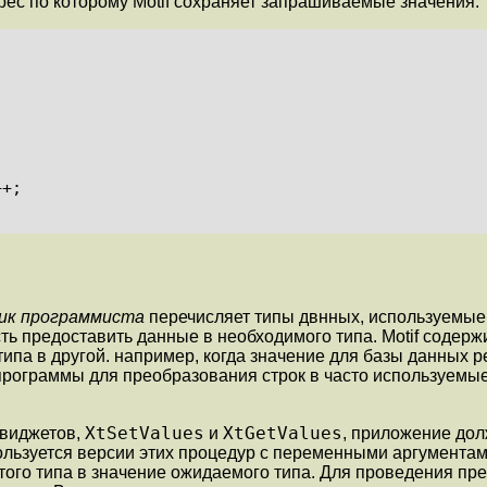
дрес по которому Motif сохраняет запрашиваемые значения:
чник программиста
перечисляет типы двнных, используемые 
ть предоставить данные в необходимого типа. Motif соде
ипа в другой. например, когда значение для базы данных ре
одпрограммы для преобразования строк в часто используемы
XtSetValues
XtGetValues
 виджетов,
и
, приложение дол
спользуется версии этих процедур с переменными аргумента
того типа в значение ожидаемого типа. Для проведения пр