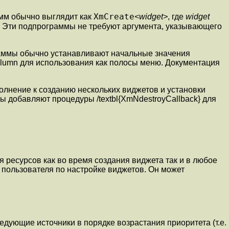
XmCreate
амм обычно выглядит как
<widget>
, где
widget
. Эти подпрограммы не требуют аргумента, указывающего
аммы обычно устанавливают начальные значения
olumn для использования как полосы меню. Документация
полнение к созданию нескольких виджетов и установки
 добавляют процедуры /textbl{XmNdestroyCallback} для
 ресурсов как во время создания виджета так и в любое
 пользователя по настройке виджетов. Он может
дующие источники в порядке возрастания приоритета (т.е.