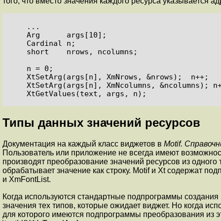
того, что вместо значения каждого ресурса указывается а
    ...

    Arg      args[10];

    Cardinal n;

    short    nrows, ncolumns;

    n = 0;

    XtSetArg(args[n], XmNrows, &nrows);  n++;

    XtSetArg(args[n], XmNcolumns, &ncolumns); n++;

    XtGetValues(text, args, n);
Типы данных значений ресурсов
Документация на каждый класс виджетов в
Motif. Справо
Пользователь или приложение не всегда имеют возможнос
производят преобразование значений ресурсов из одного т
обрабатывает значение как строку. Motif и Xt содержат п
и
XmFontList
.
Когда используются стандартные подпрограммы создания
значения тех типов, которые ожидает виджет. Но когда и
для которого имеются подпрограммы преобразования из э