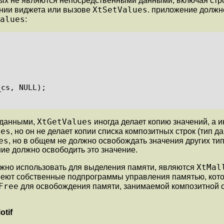
ых не являются непосредственными данными, включая строк
XtSetValues
нии виджета или вызове
. приложение должн
alues
:
XtGetValues
 данными,
иногда делает копию значений, а ин
ues
, но он не делает копии списка композитных строк (тип 
es
, но в общем не должно освобождать значения других ти
ние должно освободить это значение.
XtMal
жно использовать для выделения памяти, являются
имеют собственные подпрограммы управления памятью, кот
Free
для освобождения памяти, занимаемой композитной с
tif