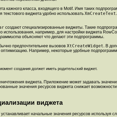
та кажного класса, входящего в Motif. Имя таких подпрогр
XmCreateText
я текстового виджета удобно использовать
ar
создают специализированные виджеты. Такие подпрогр
ого использования, например, для настройки виджета RowC
ограммиста
объясняют что делают эти подпрограммы.
XtCreateWidget
обычно предпочтительнее вызовов
. В до
 оптимизацию. Например, некоторые удобные подпрограммы
момент создания должет иметь родительский виджет.
уничтожения виджета. Приложение может задавать значения
рованные значения ресурсов виджета снижает возможности
циализации виджета
 устанавливает начальные значения ресурсов используя сле