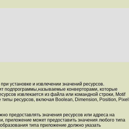
при установке и извлечении значений ресурсов.
ржит подпрограммы,называемые конверторами, которые
сурсов извлекается из файла или командной строки, Motif
е типы ресурсов, включая
Boolean
,
Dimension
,
Position
,
Pixel
жно предоставлять значения ресурсов или адреса на
ми, приложение может предоставить значения любого типа
еобразования типа приложение должно указать