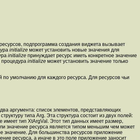
 ресурсов, подпрограмма создания виджета вызывает
дура
initialize
может установить новые значения для
дура
initialize
принуждает ресурс иметь конкретное значение
х процедура
initialize
может установить значение только
й по умолчанию для каждого ресурса. Для ресурсов чьи
два аргумента: список элементов, представляющих
 структуру типа
Arg
. Эта структура состоит из двух полей:
е имеет тип
XtArgVal
. Этот тип данных имеет размер,
Если значение ресурса является типом меньшим чем может
мое значение. Для большинства ресурсов приложение
ение ресурса, а иначе в это поле приложение заносит