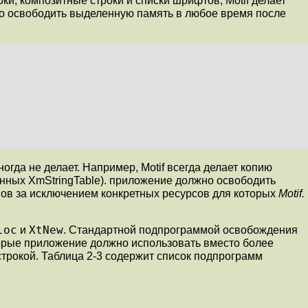
и, композитные строки и списки шрифтов, Motif делает
о освободить выделенную память в любое время после
огда не делает. Например, Motif всегда делает копию
данных
XmStringTable
). приложение должно освободить
пов за исключением конкретных ресурсов для которых
Motif.
loc
XtNew
и
. Стандартной подпрограммой освобождения
орые приложение должно использовать вместо более
трокой. Таблица 2-3 содержит список подпрограмм