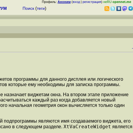
Профиль:
Аноним
(
вход
|
регистрация
)
неRU
opennet.me
РУМ
Поиск
(
теги
)
.
жетов программы для данного дисплея или логического
етов которые ему необходимы для записка программы.
е назначает виджетам окна. На втором этапе приложение
ерасчитываться каждый раз когда добавляется новый
ого начальная геометрия окон вычисляется только один
й подпрограммы являются имя создаваемого виджета, его
XtVaCreateWidget
писано в следующем разделе.
является