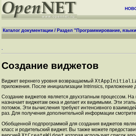
НОВ
Каталог документации
/
Раздел "Программирование, языки
.
Создание виджетов
XtAppInitiali
Виджет верхнего уровня возвращаемый
приложения. После инициализации Intrinsics, приложение
Создание виджетов является двухэтапным процессом. На 
назначает виджетам окна и делает их видимыми. Эти этапы
потомок. Эти вычисления требуют интенсивного взаимодей
раз. Для получения дополнительной информации смотрите 
Обобщенной подпрограммой для создания виджетов явля
класс и родительский виджет. Вы также можете предостав
XtCreateWidget
версией
которая использует список ар