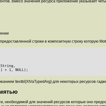
ументов. Вмесо значения ресурса приложение указывает чет
чении
едоставленной строки в композитную строку которую Motif 
(label) + 1, NULL);
ванием \textbl{XtVaTypedArg} для некоторых ресурсов гадже
амятью
, необходимой для значений ресурсов которые оно предос