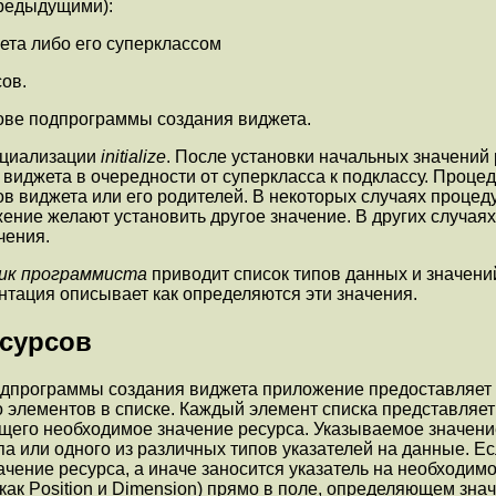
редыдущими):
та либо его суперклассом
ов.
ове подпрограммы создания виджета.
ициализации
initialize
. После установки начальных значений
 виджета в очередности от суперкласса к подклассу. Проце
ов виджета или его родителей. В некоторых случаях проце
жение желают установить другое значение. В других случая
чения.
чник программиста
приводит список типов данных и значени
тация описывает как определяются эти значения.
есурсов
одпрограммы создания виджета приложение предоставляет 
 элементов в списке. Каждый элемент списка представляет
щего необходимое значение ресурса. Указываемое значени
па или одного из различных типов указателей на данные. 
начение ресурса, а иначе заносится указатель на необходи
 как
Position
и
Dimension
) прямо в поле, определяющем знач