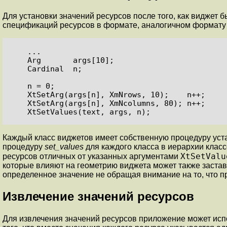
Для установки значений ресурсов после того, как виджет 
спецификаций ресурсов в формате, аналогичном формату 
    ...

    Arg       args[10];

    Cardinal  n;

    n = 0;

    XtSetArg(args[n], XmNrows, 10);    n++;

    XtSetArg(args[n], XmNcolumns, 80); n++;

    XtSetValues(text, args, n);
Каждый класс виджетов имеет собственную процедуру уст
процедуру
set_values
для каждого класса в иерархии класс
XtSetValu
ресурсов отличных от указанных аргументами
которые влияют на геометрию виджета может также застав
определенное значение не обращая внимание на то, что п
Извлечение значений ресурсов
Для извлечения значений ресурсов приложение может ис