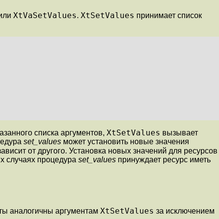
XtVaSetValues
XtSetValues
или
.
принимает список
XtSetValues
казанного списка аргументов,
вызывает
цедура
set_values
может установить новые значения
зависит от другого. Установка новых значений для ресурсов
ых случаях процедура
set_values
принуждает ресурс иметь
XtSetValues
нты аналогичны аргументам
за исключением