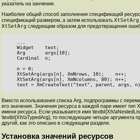
указатель на занчение.
Наиболее общий способ заполнения спецификаций ресурс
XtSetArg
спецификаций размером, а затем использовать
XtSetArg
следующим образом для предотвращения ошибо
    ...

    Widget    text;

    Arg       args[10];

    Cardinal  n;

    n = 0;

    XtSetArg(args[n], XmNrows, 10);    n++;

    XtSetArg(args[n], XmNcolumns, 80); n++;

    text = XmCreateText("text", parent, args, n
Вместо использования списка
Arg
, подпрограммы с перем
его значения. Значения ресурса в каждой паре имеет тип
X
имени ресурса. Если указывается имя \textbl{XtVaNestedLi
\textbl{XtVaTypedArg}, то последующие четыре аргумента 
другой, как это описано в следующем разделе.
Установка значений ресурсов