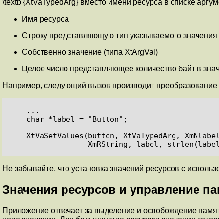
\textbl{XtVaTypedArg} вместо имени ресурса в списке арг
Имя ресурса
Строку представляющую тип указываемого значения
Собственно значение (типа
XtArgVal
)
Целое число представляющее количество байт в зна
Например, следующий вызов производит преобразование пр
    ...

    char *label = "Button";

    XtVaSetValues(button, XtVaTypedArg, XmNlabelString,

                  XmRString, label, strlen
Не забывайте, что установка значений ресурсов с использо
Значения ресурсов и управление п
Приложение отвечает за выделение и освобождение памяти