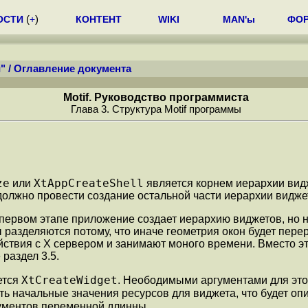
ОСТИ
(
+
)
КОНТЕНТ
WIKI
MAN'ы
ФО
"
/
Оглавление документа
Motif. Руководство программиста
Глава 3. Структура Motif программы
ze
XtAppCreateShell
или
является корнем иерархии вид
 должно провести создание остальной части иерархии видж
первом этапе приложение создает иерархию виджетов, но н
 разделяются потому, что иначе геометрия окон будет пер
ствия с X сервером и занимают моного времени. Вместо эт
раздел 3.5.
XtCreateWidget
ется
. Неободимыми аргументами для это
ить начальные значения ресурсов для виджета, что будет о
гументов переменной длинны.