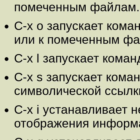
помеченным файлам.
C-x o запускает ком
или к помеченным фа
C-x l запускает коман
C-x s запускает коман
символической ссылк
C-x i устанавливает 
отображения информа