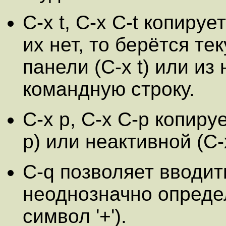
C-x t, C-x C-t копир
их нет, то берётся т
панели (C-x t) или из 
командную строку.
C-x p, C-x C-p копиру
p) или неактивной (C-
C-q позволяет вводи
неоднозначно опреде
символ '+').