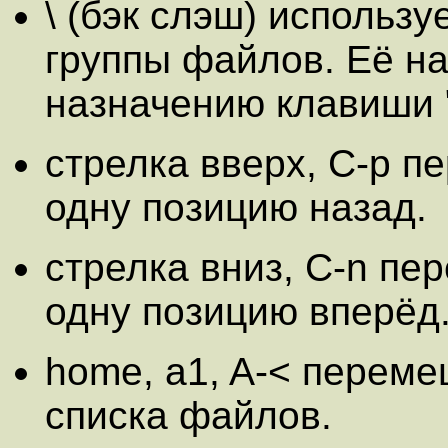
\ (бэк слэш) использу
группы файлов. Её н
назначению клавиши "
стрелка вверх, C-p 
одну позицию назад.
стрелка вниз, C-n п
одну позицию вперёд
home, a1, A-< перем
списка файлов.