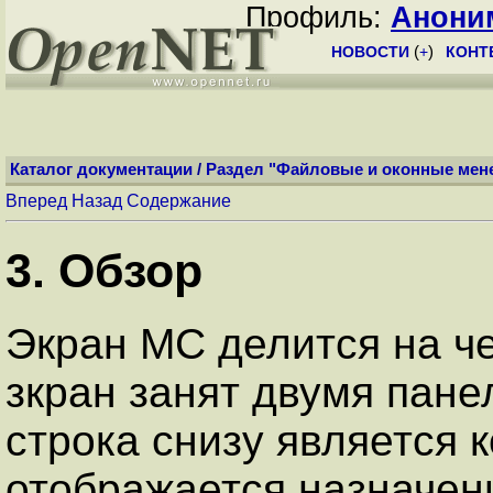
Профиль:
Анони
НОВОСТИ
(
+
)
КОНТ
Каталог документации
/
Раздел "Файловые и оконные ме
Вперед
Назад
Содержание
3. Обзор
Экран MC делится на че
зкран занят двумя пане
строка снизу является 
отображается назначен