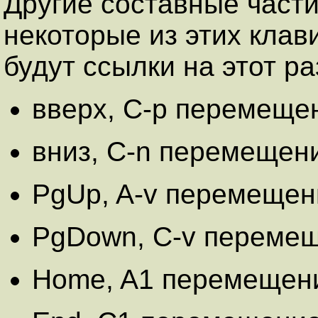
Другие составные част
некоторые из этих кла
будут ссылки на этот ра
вверх, C-p перемещен
вниз, C-n перемещени
PgUp, A-v перемещен
PgDown, C-v перемещ
Home, A1 перемещени