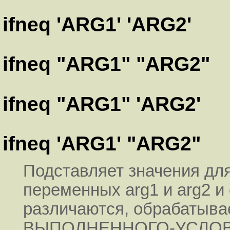
ifneq 'ARG1' 'ARG2'
ifneq "ARG1" "ARG2"
ifneq "ARG1" 'ARG2'
ifneq 'ARG1' "ARG2"
Подставляет значения дл
переменных arg1 и arg2 и
различаются, обрабатыв
ВЫПОЛНЕННОГО-УСЛОВИЯ,