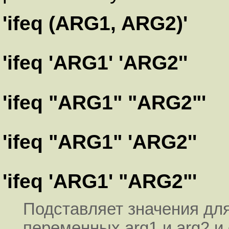
'ifeq (ARG1, ARG2)'
'ifeq 'ARG1' 'ARG2''
'ifeq "ARG1" "ARG2"'
'ifeq "ARG1" 'ARG2''
'ifeq 'ARG1' "ARG2"'
Подставляет значения дл
переменных arg1 и arg2 и