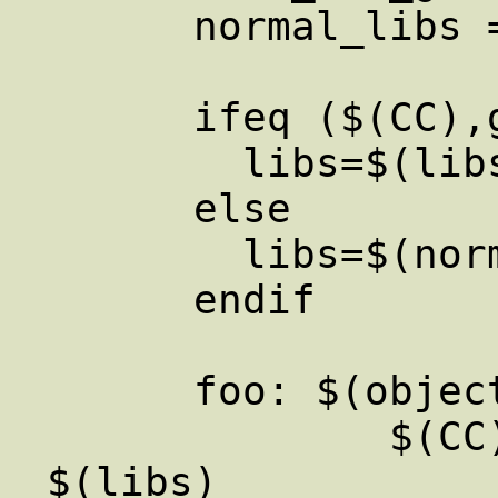
      normal_libs =   

      ifeq ($(CC),gcc)   

        libs=$(libs_for_gcc)   

      else   

        libs=$(normal_libs)   

      endif   

      foo: $(objects)   

              $(CC) -o foo $(objects) 