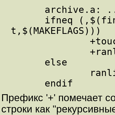
      archive.a: ...   

      ifneq (,$(findstring 
t,$(MAKEFLAGS)))   
              +touch archive.a   

              +ranlib -t archive.a   

      else   

              ranlib archive.a   

Префикс '+' помечает 
строки как "рекурсивны