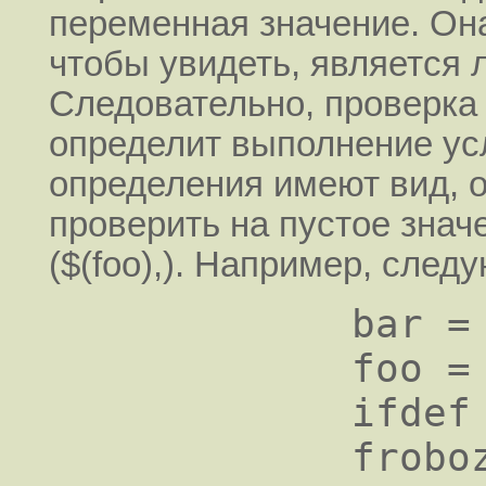
переменная значение. Он
чтобы увидеть, является 
Следовательно, проверка 
определит выполнение ус
определения имеют вид, о
проверить на пустое значе
($(foo),). Например, сле
           bar =   

           foo = $(bar)   

           ifdef foo   

           frobozz = yes   
