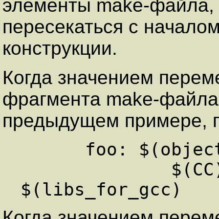
элементы make-файла, т
пересекаться с начало
конструкции.
Когда значением переме
фрагмента make-файла,
предыдущем примере, п
      foo: $(objects)   

              $(CC) -o foo $(objects) 
Когда значением перем