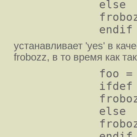
           else   

           frobozz = no   

устанавливает 'yes' в ка
frobozz, в то время как т
           foo =   

           ifdef foo   

           frobozz = yes   

           else   

           frobozz = no   
