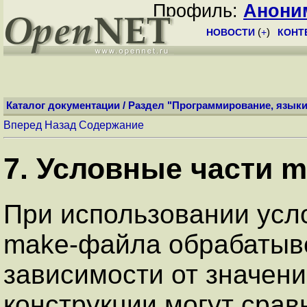
Профиль:
Анони
НОВОСТИ
(
+
)
КОНТ
Каталог документации
/
Раздел "Программирование, языки
Вперед
Назад
Содержание
7. Условные части 
При использовании усло
make-файла обрабатыве
зависимости от значен
конструкции могут срав