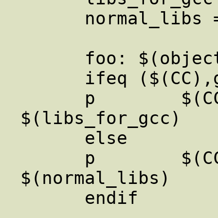
      normal_libs =   

      foo: $(objects)   

      ifeq ($(CC),gcc)   

      p        $(CC) -o foo $(objects) 
$(libs_for_gcc)   

      else   

      p        $(CC) -o foo $(objects) 
$(normal_libs)   
