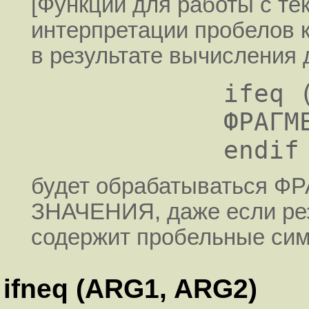
[Функции для работы с те
интерпретации пробелов к
в результате вычисления 
           ifeq ($(strip $(foo)),)   

           ФРАГМЕНТ-ДЛЯ-ПУСТОГО-ЗНАЧЕНИЯ   

будет обрабатываться 
ЗНАЧЕНИЯ, даже если рез
содержит пробельные си
ifneq (ARG1, ARG2)