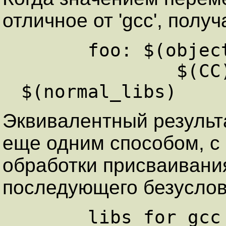
отличное от 'gcc', полу
      foo: $(objects)   

              $(CC) -o foo $(objects) 
Эквивалентный результ
еще одним способом, с
обработки присваивани
последующего безуслов
      libs_for_gcc = -lgnu   
