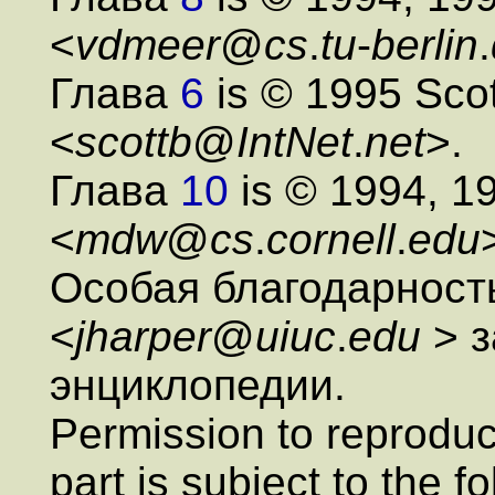
<
vdmeer
@
cs
.
tu
-
berlin
.
Глава
6
is © 1995 Scot
<
scottb
@
IntNet
.
net
>.
Глава
10
is © 1994, 1
<
mdw
@
cs
.
cornell
.
edu
Особая благодарность
<
jharper
@
uiuc
.
edu
> 
энциклопедии.
Permission to reproduc
part is subject to the f