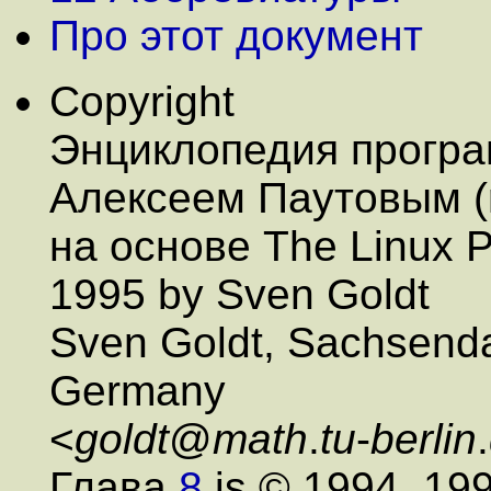
Про этот документ
Copyright
Энциклопедия програ
Алексеем Паутовым (rl
на основе The Linux 
1995 by Sven Goldt
Sven Goldt, Sachsend
Germany
<
goldt
@
math
.
tu
-
berlin
.
Глава
8
is © 1994, 19