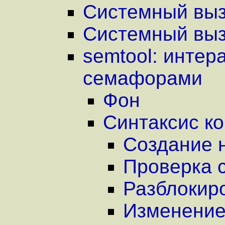
Системный выз
Системный вызо
semtool: интер
семафорами
Фон
Синтаксис к
Создание 
Проверка 
Разблокир
Изменение