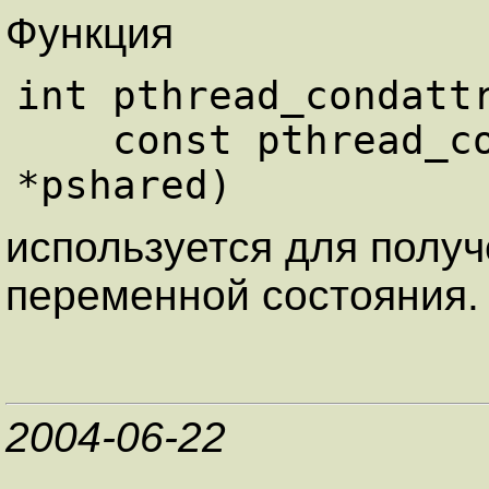
Функция
int pthread_condattr
    const pthread_condattr_t *cattr, int 
используется для полу
переменной состояния.
2004-06-22