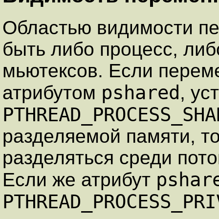
Областью видимости пе
быть либо процесс, либо
мьютексов. Если перем
pshared
атрибутом
, у
PTHREAD_PROCESS_SHA
разделяемой памяти, т
разделяться среди пото
pshar
Если же атрибут
PTHREAD_PROCESS_PRI