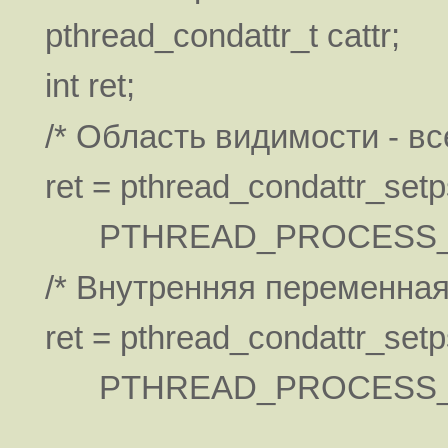
pthread_condattr_t cattr;
int ret;
/* Область видимости - в
ret = pthread_condattr_setp
PTHREAD_PROCESS_
/* Внутренняя переменная
ret = pthread_condattr_setp
PTHREAD_PROCESS_P