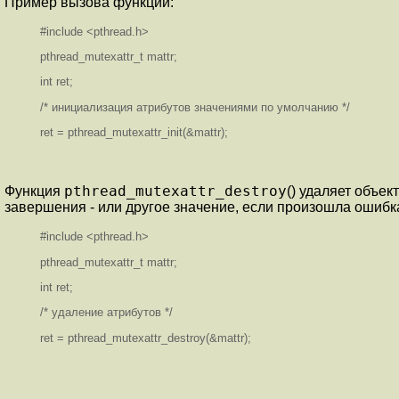
Пример вызова функции:
#include <pthread.h>
pthread_mutexattr_t mattr;
int ret;
/* инициализация атрибутов значениями по умолчанию */
ret = pthread_mutexattr_init(&mattr);
pthread_mutexattr_destroy
Функция
() удаляет объе
завершения - или другое значение, если произошла ошибк
#include <pthread.h>
pthread_mutexattr_t mattr;
int ret;
/* удаление атрибутов */
ret = pthread_mutexattr_destroy(&mattr);