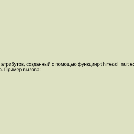
pthread_mute
кт атрибутов, созданный с помощью функции
а. Пример вызова: