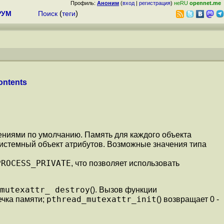
Профиль:
Аноним
(
вход
|
регистрация
)
неRU
opennet.me
РУМ
Поиск
(
теги
)
ontents
чениями по умолчанию. Память для каждого объекта
системный объект атрибутов. Возможные значения типа
PROCESS_PRIVATE
, что позволяет использовать
mutexattr_ destroy
(). Вызов функции
pthread_mutexattr_init
ечка памяти;
() возвращает 0 -