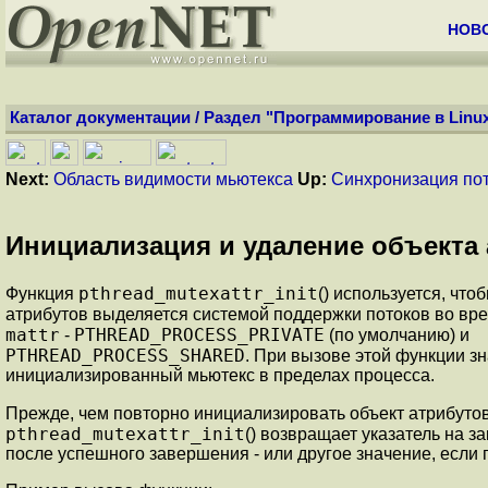
НОВ
Каталог документации
/
Раздел "Программирование в Linu
Next:
Область видимости мьютекса
Up:
Синхронизация по
Инициализация и удаление объекта
pthread_mutexattr_init
Функция
() используется, чт
атрибутов выделяется системой поддержки потоков во вр
mattr
PTHREAD_PROCESS_PRIVATE
-
(по умолчанию) и
PTHREAD_PROCESS_SHARED
. При вызове этой функции з
инициализированный мьютекс в пределах процесса.
Прежде, чем повторно инициализировать объект атрибутов
pthread_mutexattr_init
() возвращает указатель на з
после успешного завершения - или другое значение, если