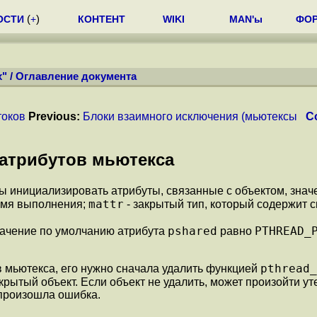
ОСТИ
(
+
)
КОНТЕНТ
WIKI
MAN'ы
ФО
x"
/
Оглавление документа
токов
Previous:
Блоки взаимного исключения (мьютексы
C
 атрибутов мьютекса
обы инициализировать атрибуты, связанные с объектом, зна
mattr
емя выполнения;
- закрытый тип, который содержит 
pshared
PTHREAD_
начение по умолчанию атрибута
равно
pthread_
 мьютекса, его нужно сначала удалить функцией
акрытый объект. Если объект не удалить, может произойти ут
 произошла ошибка.