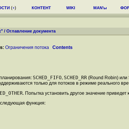
ОСТИ
(
+
)
КОНТЕНТ
WIKI
MAN'ы
ФО
x"
/
Оглавление документа
s:
Ограничения потока
Contents
SCHED_FIFO
SCHED_RR
 планирования:
,
(Round Robin) или
ддерживаются только для потоков в режиме реального вре
ED_OTHER
. Попытка установить другое значение приведет
 следующая функция: