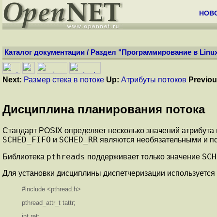
НОВ
Каталог документации
/
Раздел "Программирование в Linu
Next:
Размер стека в потоке
Up:
Атрибуты потоков
Previou
Дисциплина планирования потока
Стандарт POSIX определяет несколько значений атрибута
SCHED_FIFO
SCHED_RR
и
являются необязательными и по
pthreads
SCH
Библиотека
поддерживает только значение
Для установки дисциплины диспетчеризации используется
#include <pthread.h>
pthread_attr_t tattr;
int ret;