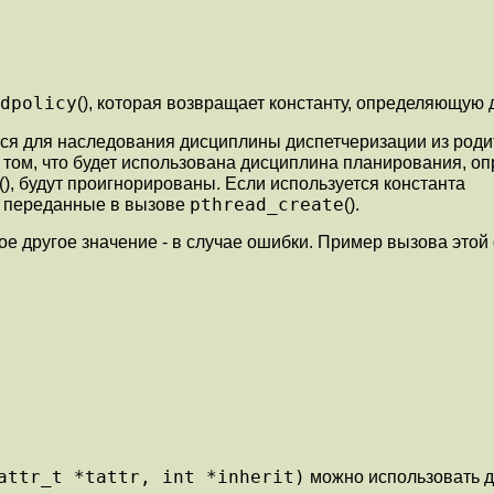
dpolicy
(), которая возвращает константу, определяющую
ется для наследования дисциплины диспетчеризации из род
 том, что будет использована дисциплина планирования, о
(), будут проигнорированы. Если используется константа
pthread_create
ы, переданные в вызове
().
е другое значение - в случае ошибки. Пример вызова этой
attr_t *tattr, int *inherit)
можно использовать 