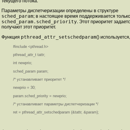
текущего потока.
Параметры диспетчеризации определены в структуре
sched_param
; в настоящее время поддерживается тольк
sched_param.sched_priority
. Этот приоритет задае
получают этот приоритет.
pthread_attr_setschedparam
Функция
() используетс
#include <pthread.h>
pthread_attr_t tattr;
int newprio;
sched_param param;
/* устанавливает приоритет */
newprio = 30;
param.sched_priority = newprio;
/* устанавливает параметры диспетчеризации */
ret = pthread_attr_setschedparam (&tattr, &param);