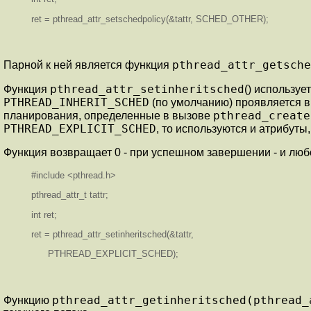
ret = pthread_attr_setschedpolicy(&tattr, SCHED_OTHER);
pthread_attr_getsche
Парной к ней является функция
pthread_attr_setinheritsched
Функция
() использу
PTHREAD_INHERIT_SCHED
(по умолчанию) проявляется в
pthread_create
планирования, определенные в вызове
PTHREAD_EXPLICIT_SCHED
, то используются и атрибут
Функция возвращает 0 - при успешном завершении - и любо
#include <pthread.h>
pthread_attr_t tattr;
int ret;
ret = pthread_attr_setinheritsched(&tattr,
PTHREAD_EXPLICIT_SCHED);
pthread_attr_getinheritsched(pthread_
Функцию