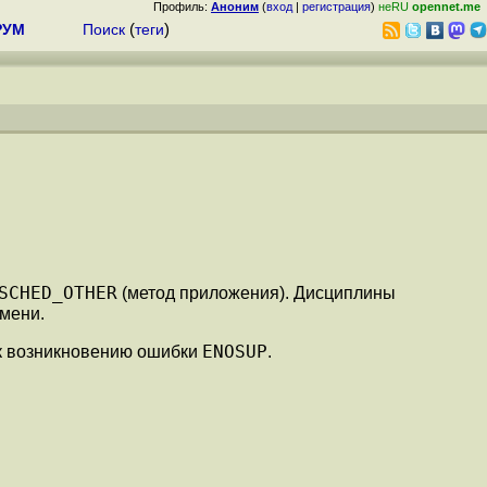
Профиль:
Аноним
(
вход
|
регистрация
)
неRU
opennet.me
РУМ
Поиск
(
теги
)
SCHED_OTHER
(метод приложения). Дисциплины
мени.
ENOSUP
 к возникновению ошибки
.