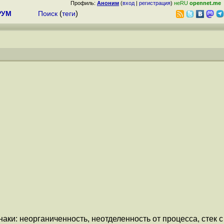
Профиль:
Аноним
(
вход
|
регистрация
)
неRU
opennet.me
РУМ
Поиск
(
теги
)
аки: неорганиченность, неотделенность от процесса, стек с