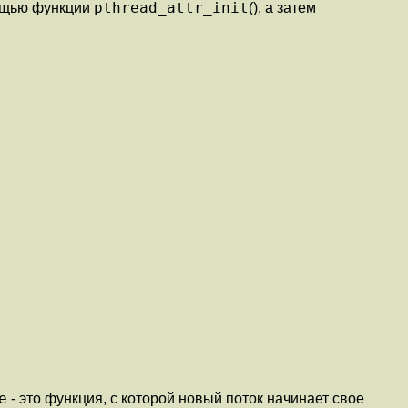
pthread_attr_init
мощью функции
(), а затем
e
- это функция, с которой новый поток начинает свое