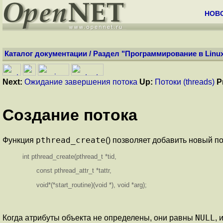
НОВ
Каталог документации
/
Раздел "Программирование в Linu
Next:
Ожидание завершения потока
Up:
Потоки (threads)
P
Создание потока
pthread_create
Функция
() позволяет добавить новый п
int pthread_create(pthread_t *tid,
const pthread_attr_t *tattr,
void*(*start_routine)(void *), void *arg);
NULL
Когда атрибуты объекта не определены, они равны
, 