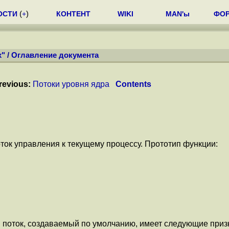
ОСТИ
(
+
)
КОНТЕНТ
WIKI
MAN'ы
ФО
x"
/
Оглавление документа
revious:
Потоки уровня ядра
Contents
оток управления к текущему процессу. Прототип функции:
и поток, создаваемый по умолчанию, имеет следующие призн