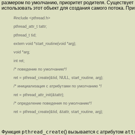
размером по умолчанию, приоритет родителя. Существует
использовать этот объект для создания самого потока. Пр
#include <pthread.h>
pthread_attr_t tattr;
pthread_t tid;
extern void *start_routine(void *arg);
void *arg;
int ret;
/* поведение по умолчанию*/
ret = pthread_create(&tid, NULL, start_routine, arg);
/* инициализация с атрибутами по умолчанию */
ret = pthread_attr_init(&tattr);
/* определение поведения по умолчанию*/
ret = pthread_create(&tid, &tattr, start_routine, arg);
pthread_create
att
Функция
() вызывается с атрибутом