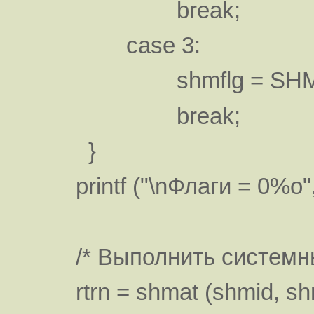
break;
case 3:
shmflg = SHM_RN
break;
}
printf ("\nФлаги = 0%o",
/* Выполнить системный
rtrn = shmat (shmid, shm