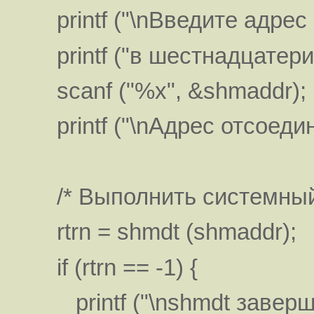
printf ("\nВведите адрес 
printf ("в шестнадцатерич
scanf ("%x", &shmaddr);
printf ("\nАдрес отсоедин
/* Выполнить системный 
rtrn = shmdt (shmaddr);
if (rtrn == -1) {
printf ("\nshmdt заверши