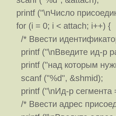
printf ("\nЧисло присоедин
for (i = 0; i < attach; i++) {
/* Ввести идентификатор
printf ("\nВведите ид-р р
printf ("над которым нуж
scanf ("%d", &shmid);
printf ("\nИд-р сегмента =
/* Ввести адрес присоед