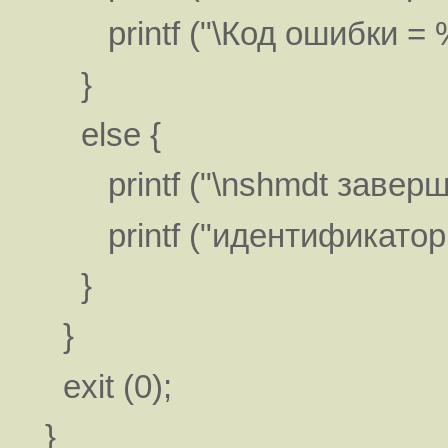
printf ("\Код ошибки = %d
}
else {
printf ("\nshmdt заверши
printf ("идентификатор s
}
}
exit (0);
}