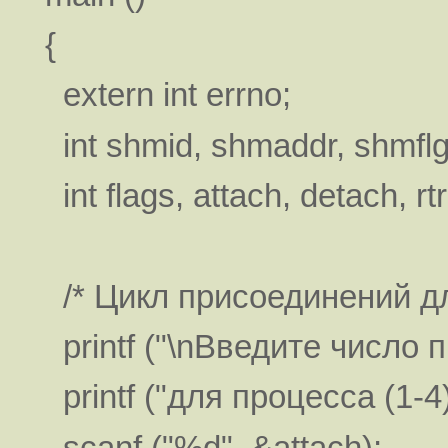
{
extern int errno;
int shmid, shmaddr, shmflg
int flags, attach, detach, rtrn
/* Цикл присоединений дл
printf ("\nВведите число 
printf ("для процесса (1-4):
scanf ("%d", &attach);