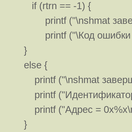
if (rtrn == -1) {
printf ("\nshmat завер
printf ("\Код ошибки = 
}
else {
printf ("\nshmat заверш
printf ("Идентификатор 
printf ("Адрес = 0x%x\n",
}