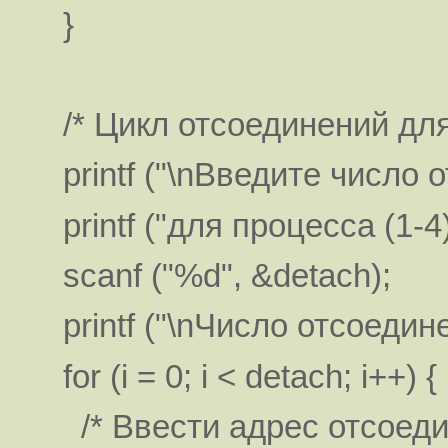
}
/* Цикл отсоединений для
printf ("\nВведите число о
printf ("для процесса (1-4):
scanf ("%d", &detach);
printf ("\nЧисло отсоедине
for (i = 0; i < detach; i++) {
/* Ввести адрес отсоеди