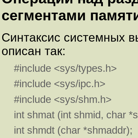
сегментами памят
Cинтаксис системных 
описан так:
#include <sys/types.h>
#include <sys/ipc.h>
#include <sys/shm.h>
int shmat (int shmid, char *
int shmdt (char *shmaddr);