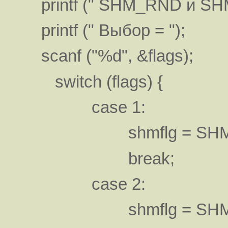
printf (" SHM_RND и SH
printf (" Выбор = ");
scanf ("%d", &flags);
switch (flags) {
case 1:
shmflg = SHM_
break;
case 2:
shmflg = SHM_R