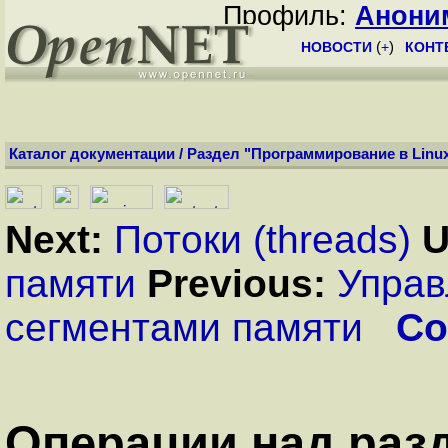
Профиль:
Анони
НОВОСТИ
(
+
)
КОНТ
Каталог документации
/
Раздел "Программирование в Linu
Next:
Потоки (threads)
U
памяти
Previous:
Управ
сегментами памяти
Co
Операции над ра