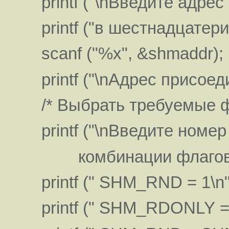
printf ("\nВведите адрес 
printf ("в шестнадцатерич
scanf ("%x", &shmaddr);
printf ("\nАдрес присоед
/* Выбрать требуемые ф
printf ("\nВведите номер
комбинации флагов:\
printf (" SHM_RND = 1\n"
printf (" SHM_RDONLY = 