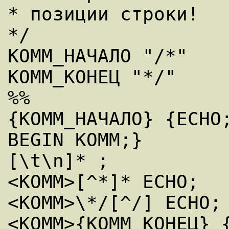
* позиции строки!

*/

КОММ_НАЧАЛО "/*"

КОММ_КОНЕЦ "*/"

%%

{КОММ_НАЧАЛО} {ECHO;
BEGIN КОММ;}

[\t\n]* ;

<КОММ>[^*]* ECHO;

<КОММ>\*/[^/] ECHO;

<КОММ>{КОММ_КОНЕЦ} {