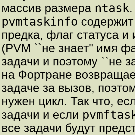
ntask
массив размера
pvmtaskinfo
содержи
предка, флаг статуса и
(PVM ``не знает'' имя 
задачи и поэтому ``не з
на Фортране возвраща
задаче за вызов, поэтом
нужен цикл. Так что, ес
pvmftas
задачи и если
все задачи будут предс