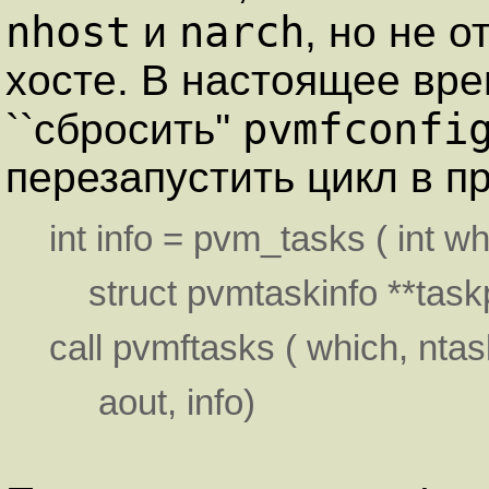
nhost
narch
и
, но не 
хосте. В настоящее вре
pvmfconfi
``сбросить''
перезапустить цикл в п
int info = pvm_tasks ( int wh
struct pvmtaskinfo **task
call pvmftasks ( which, ntask, 
aout, info)