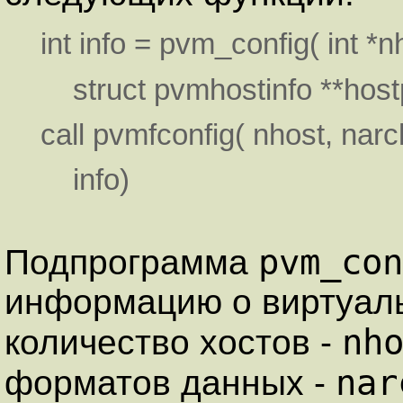
int info = pvm_config( int *n
struct pvmhostinfo **host
call pvmfconfig( nhost, narc
info)
pvm_con
Подпрограмма
информацию о виртуал
nh
количество хостов -
nar
форматов данных -