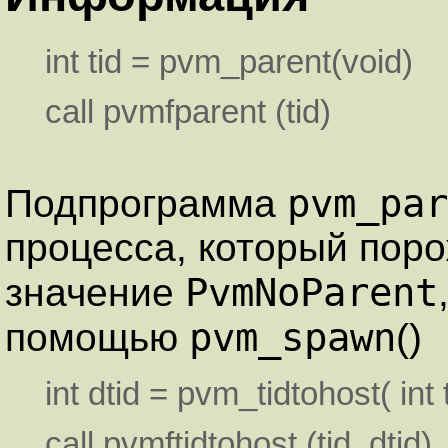
int tid = pvm_parent(void)
call pvmfparent (tid)
pvm_par
Подпрограмма
процесса, который поро
PvmNoParent
значение
pvm_spawn
помощью
()
int dtid = pvm_tidtohost( int 
call pvmftidtohost (tid, dtid)