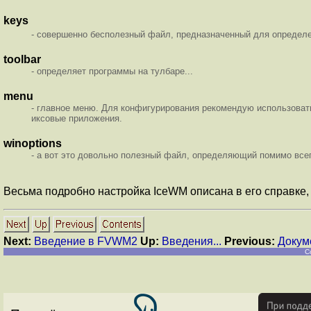
keys
- совершенно бесполезный файл, предназначенный для определ
toolbar
- определяет программы на тулбаре...
menu
- главное меню. Для конфигурирования рекомендую использова
иксовые приложения.
winoptions
- а вот это довольно полезный файл, определяющий помимо всего 
Весьма подробно настройка IceWM описана в его справке, 
Next:
Введение в FVWM2
Up:
Введения...
Previous:
Докум
C