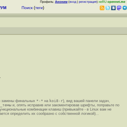
Профиль:
Аноним
(
вход
|
регистрация
)
неRU
opennet.me
РУМ
Поиск
(
теги
)
.
р и замены финальных
*-*
на
koi8-r
), вид вашей панели задач,
_темы
и, опять исправив или закоментировав шрифты, поправьте по
функциональные комбинации клавиш (привыкайте - в Linux вам не
ается определить их сообразно с собственной логикой)...