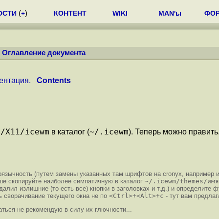
ОСТИ
(
+
)
КОНТЕНТ
WIKI
MAN'ы
ФО
/
Оглавление документа
ентация.
Contents
c/X11/icewm
~/.icewm
в каталог (
). Теперь можно править
коязычность (путем замены указанных там шрифтов на cronyx, наприме
ше скопируйте наиболее симпатичную в каталог
~/.icewm/themes/имя
алил излишние (то есть все) кнопки в заголовках и т.д.) и определите 
ь сворачивание текущего окна не по
<Ctrl>+<Alt>+с
- тут вам предлаг
ться не рекомендую в силу их глючности...