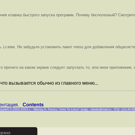
ения клавиш быстрого запуска программ. Почему бесполезный? Смотрит
ть
iceme
. Не забудьте установить пакет
menu
для добавления общесистем
прочего на каком экране следует запускать то, или иное приложение, на
что вызывается обычно из главного меню...
ентация.
Contents
opyleft
© 2002-2003 г. Nikolay A. Panov,
"Intro To Linux" (orig)
,
niksite@mail.ru
, ICQ: 122-40-8