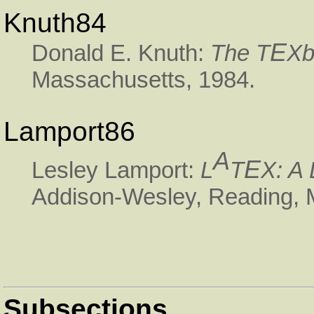
Knuth84
E
Donald E. Knuth:
The T
Xb
Massachusetts, 1984.
Lamport86
A
E
Lesley Lamport:
L
T
X: A
Addison-Wesley, Reading, 
Subsections