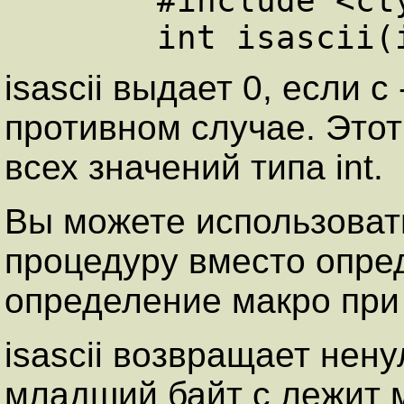
      #include <ctype.h>

isascii выдает 0, если c 
противном случае. Этот
всех значений типа int.
Вы можете использоват
процедуру вместо опре
определение макро при 
isascii возвращает нен
младший байт c лежит м