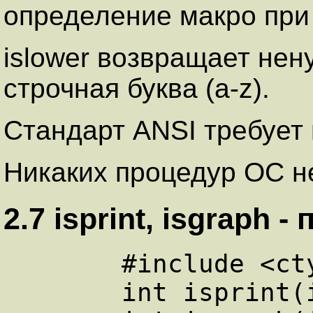
определение макро при 
islower возвращает нену
строчная буква (a-z).
Стандарт ANSI требует 
Никаких процедур ОС не
2.7 isprint, isgraph 
      #include <ctype.h>

      int isprint(int c);
