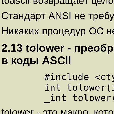
toascii возвращает цело
Стандарт ANSI не требу
Никаких процедур ОС не
2.13 tolower - прео
в коды ASCII
      #include <ctype.h>

      int tolower(int c);

tolower - это макро, ко