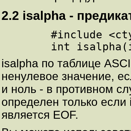
2.2 isalpha - пpедик
      #include <ctype.h>

isalpha по таблице ASC
ненулевое значение, ес
и ноль - в противном сл
определен только если is
является EOF.