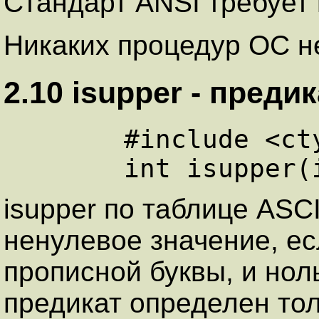
Стандарт ANSI требует 
Никаких процедур ОС не
2.10 isupper - пpед
      #include <ctype.h>

isupper по таблице ASC
ненулевое значение, ес
прописной буквы, и ноль
предикат определен толь