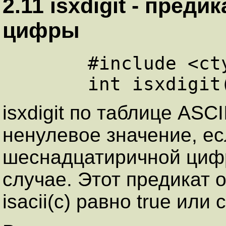
2.11 isxdigit - пpед
цифpы
      #include <ctype.h>

isxdigit по таблице ASC
ненулевое значение, ес
шеснадцатиричной цифр
случае. Этот предикат 
isacii(c) равно true или