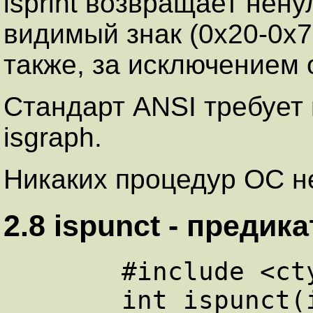
isprint возвращает нену
видимый знак (0x20-0x7e
также, за исключением 
Стандарт ANSI требует 
isgraph.
Никаких процедур ОС не
2.8 ispunct - пpедик
      #include <ctype.h>
