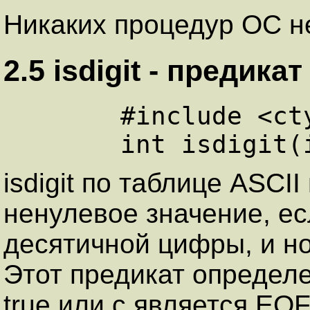
Никаких процедур ОС не
2.5 isdigit - пpедик
      #include <ctype.h>

isdigit по таблице ASCI
ненулевое значение, ес
десятичной цифры, и но
Этот предикат определен
true или с является EOF