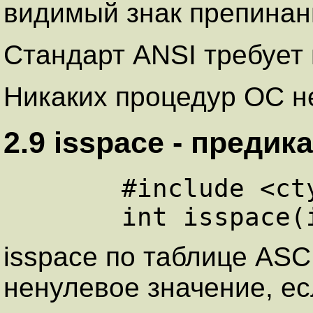
видимый знак препинания
Стандарт ANSI требует 
Никаких процедур ОС не
2.9 isspace - пpедик
      #include <ctype.h>

isspace по таблице ASC
ненулевое значение, ес