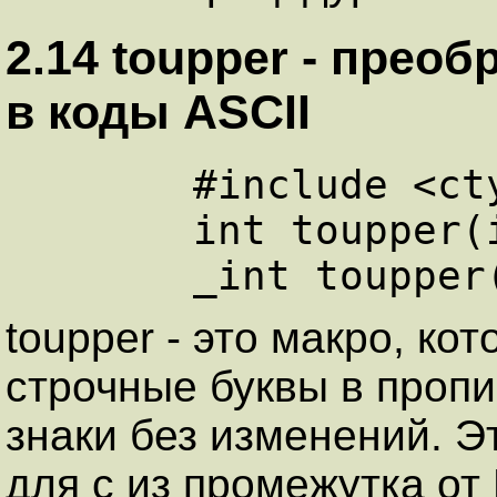
2.14 toupper - прео
в коды ASCII
      #include <ctype.h>

      int toupper(int c);

toupper - это макро, к
строчные буквы в проп
знаки без изменений. Э
для c из промежутка от