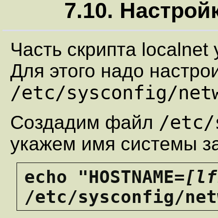
7.10. Настройк
Часть скрипта localnet
Для этого надо настро
/etc/sysconfig/net
/etc/
Создадим файл
укажем имя системы з
echo "HOSTNAME=
[lf
/etc/sysconfig/net