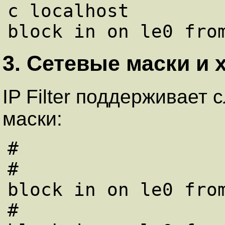
с localhost

3. Сетевые маски и 
IP Filter поддеpживае
маски:
#

#

block in on le0 from
#
