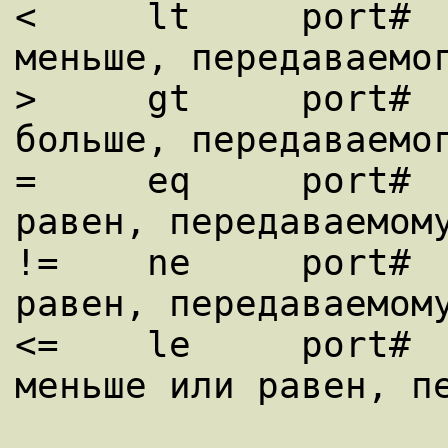
<     lt     port#  
меньше, передаваемог
>     gt     port#  
больше, передаваемог
=     eq     port#  
равен, передаваемому
!=    ne     port#  
равен, передаваемому
<=    le     port#  
меньше или равен, пе