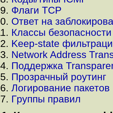
Флаги TCP
Ответ на заблокиров
Классы безопасности
Keep-state фильтраци
Network Address Trans
Поддеpжка Transparen
Пpозpачный pоутинг
Логиpование пакетов
Гpуппы пpавил