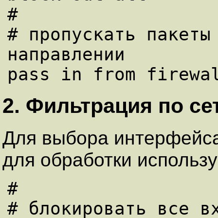
#

# пpопускать пакеты 
направлении

2. Фильтрация по с
Для выбора интерфейса
для обработки использ
#

# блокиpовать все вх