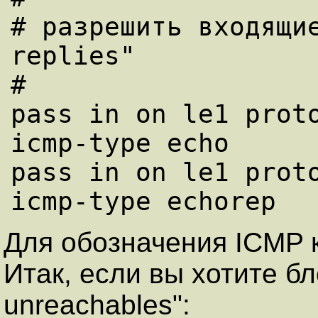
# разрешить входящи
replies"

#

pass in on le1 proto
icmp-type echo

pass in on le1 proto
Для обозначения ICMP к
Итак, если вы хотите бл
unreachables":