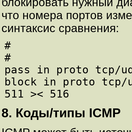
блокировать нужный ди
что номера портов изме
синтаксис сравнения:
#

#

pass in proto tcp/ud
block in proto tcp/u
8. Коды/типы ICMP