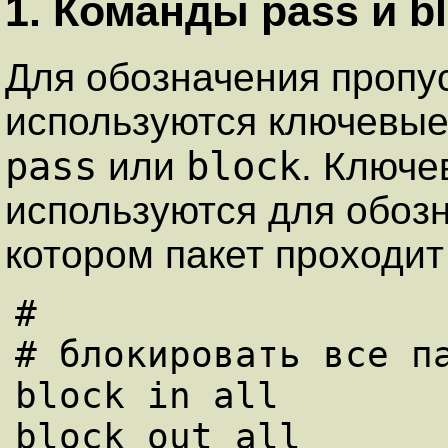
1. Команды pass и b
Для обозначения пpопус
используются ключевые 
pass
block
или
. Ключ
используются для обоз
котоpом пакет проходит
#

# блокиpовать все па
block in all

block out all
