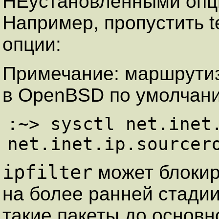
HЕустановленными опци
Hапpимеp, пpопустить t
опции:
Примечание: маршрутиза
в OpenBSD по умолчан
:~> sysctl net.inet.
ipfilter
может блокиро
на более ранней стадии
такие пакеты до основно