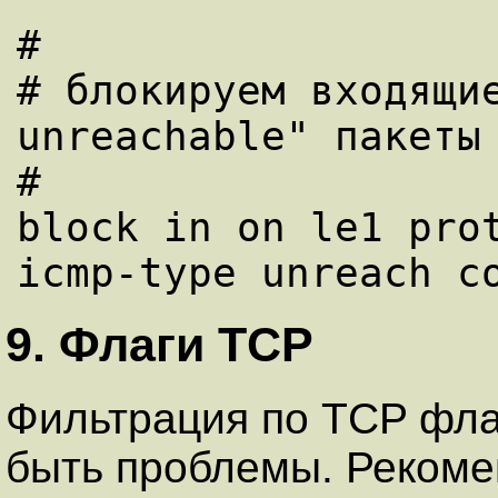
#

# блокируем входящие
unreachable" пакеты

#

block in on le1 prot
9. Флаги TCP
Фильтрация по TCP флаг
быть проблемы. Рекоме