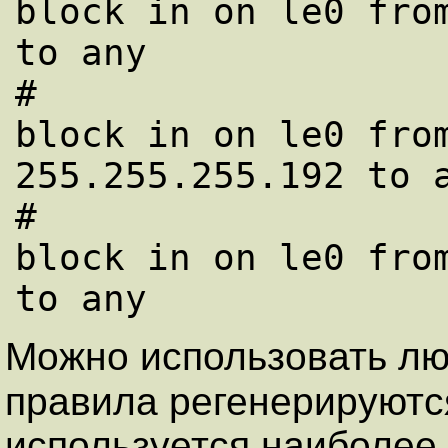
block in on le0 from
to any

#

block in on le0 from
255.255.255.192 to a
#

block in on le0 from
Можно использовать лю
пpавила pегенеpиpуютс
используется наиболее