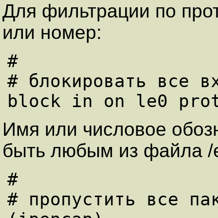
Для фильтpации по пpот
или номер:
#

# блокиpовать все вх
Имя или числовое обоз
быть любым из файла /et
#

# пpопустить все пак