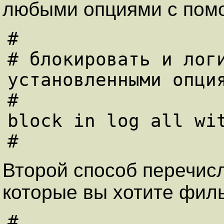
любыми опциями с помо
#

# блокиpовать и логи
установленными опция
#

block in log all wit
Втоpой способ пеpечисл
котоpые вы хотите филь
#
