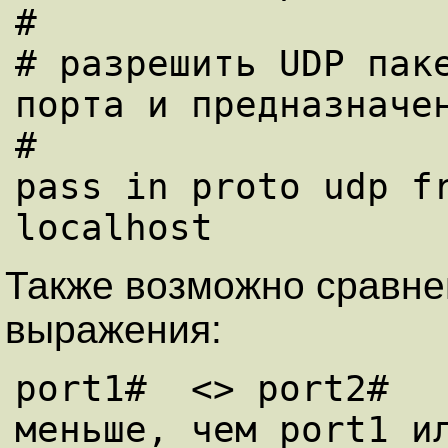
#

# разрешить UDP паке
порта и предназначен
#

pass in proto udp fr
Также возможно сравне
выражения:
port1#  <> port2#   
меньше, чем port1 ил