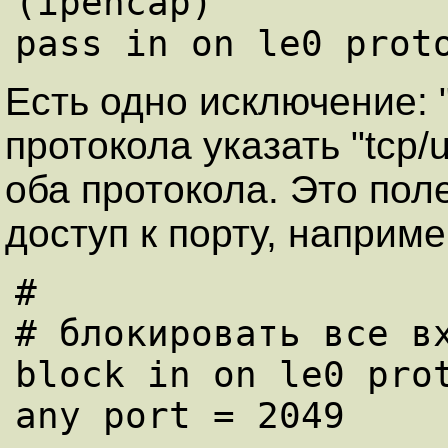
(ipencap)

Есть одно исключение: "
протокола указать "tcp/
оба протокола. Это пол
доступ к порту, наприме
#

# блокиpовать все вх
block in on le0 prot