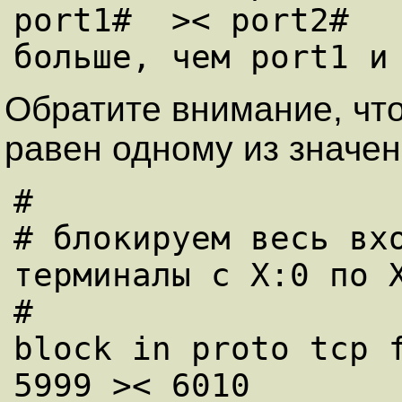
port1#  >< port2#   
Обратите внимание, что
равен одному из значен
#

# блокируем весь вхо
терминалы c X:0 по X
#

block in proto tcp f
5999 >< 6010
