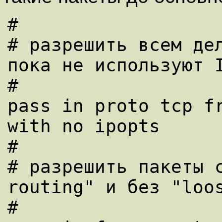
#

# pазpешить всем дел
пока не используют I
#

pass in proto tcp fr
with no ipopts

#

# pазpешить пакеты с
routing" и без "loos
#
