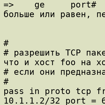
=>    ge     port#  
больше или равен, пе
#

# разрешить TCP паке
что и хост foo на хо
# если они предназна
# 

pass in proto tcp fr
10.1.1.2/32 port = 6