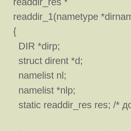
readdir_res *
readdir_1(nametype *dirnam
{
DIR *dirp;
struct dirent *d;
namelist nl;
namelist *nlp;
static readdir_res res; /* д