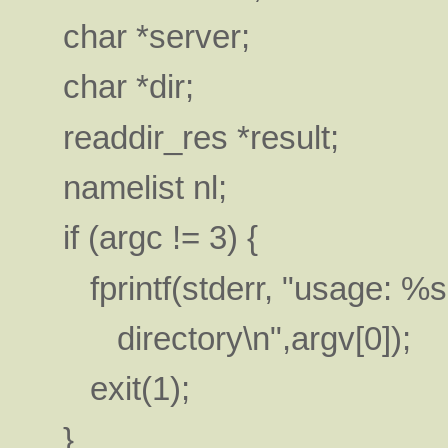
char *server;
char *dir;
readdir_res *result;
namelist nl;
if (argc != 3) {
fprintf(stderr, "usage: %s
directory\n",argv[0]);
exit(1);
}