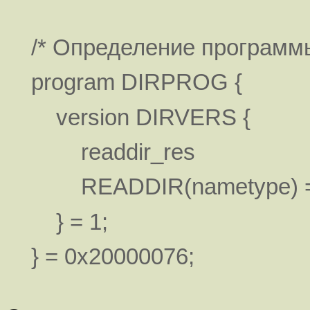
/* Определение программы
program DIRPROG {
version DIRVERS {
readdir_res
READDIR(nametype) =
} = 1;
} = 0x20000076;