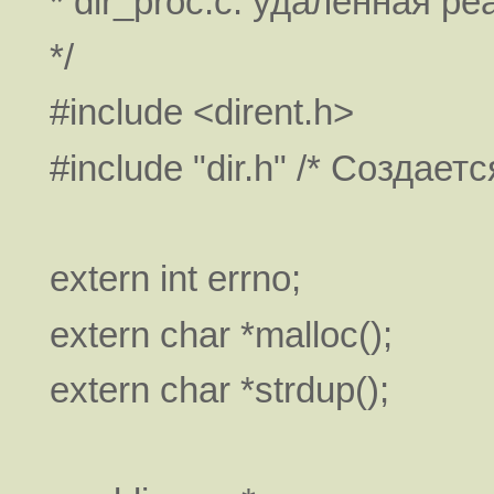
* dir_proc.c: удаленная ре
*/
#include <dirent.h>
#include "dir.h" /* Создаетс
extern int errno;
extern char *malloc();
extern char *strdup();