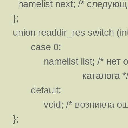
namelist next; /* следующ
};
union readdir_res switch (int
case 0:
namelist list; /* нет о
каталога *
default:
void; /* возникла ошиб
};