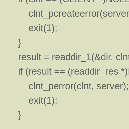
clnt_pcreateerror(server
exit(1);
}
result = readdir_1(&dir, clnt
if (result == (readdir_res *
clnt_perror(clnt, server);
exit(1);
}