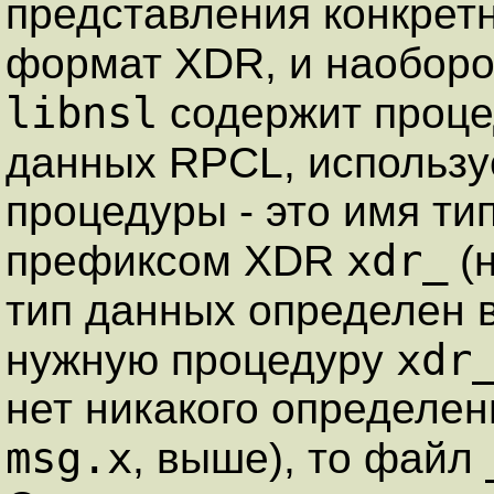
представления конкрет
формат XDR, и наоборо
libnsl
содержит проце
данных RPCL, использ
процедуры - это имя т
xdr_
префиксом XDR
(
тип данных определен 
xdr
нужную процедуру
нет никакого определен
msg.x
, выше), то файл