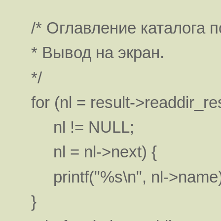
/* Оглавление каталога п
* Вывод на экран.
*/
for (nl = result->readdir_res
nl != NULL;
nl = nl->next) {
printf("%s\n", nl->name)
}