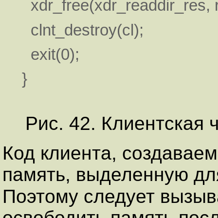
xdr_free(xdr_readdir_res, r
clnt_destroy(cl);
exit(0);
}
Рис. 42. Клиентская 
Код клиента, создавае
память, выделенную дл
Поэтому следует вызы
освободить память пос