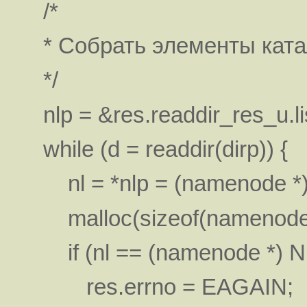
/*
* Собрать элементы ката
*/
nlp = &res.readdir_res_u.li
while (d = readdir(dirp)) {
nl = *nlp = (namenode *
malloc(sizeof(namenode
if (nl == (namenode *) N
res.errno = EAGAIN;