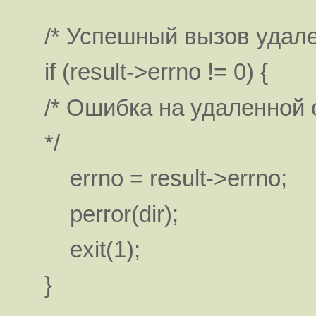
/* Успешный вызов удале
if (result->errno != 0) {
/* Ошибка на удаленной 
*/
errno = result->errno;
perror(dir);
exit(1);
}