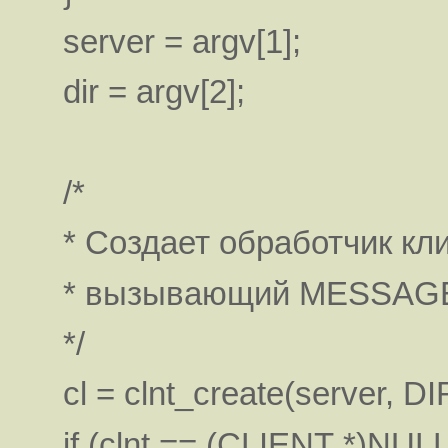
server = argv[1];
dir = argv[2];
/*
* Создает обработчик кли
* вызывающий MESSAGE
*/
cl = clnt_create(server, 
if (clnt == (CLIENT *)NULL