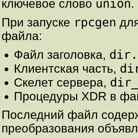
union
ключевое слово
.
rpcgen
При запуске
дл
файла:
dir.
Файл заголовка,
di
Клиентская часть,
dir
Скелет сервера,
Процедуры XDR в ф
Последний файл содер
преобразования объявл