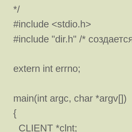
*/
#include <stdio.h>
#include "dir.h" /* создаетс
extern int errno;
main(int argc, char *argv[])
{
CLIENT *clnt;