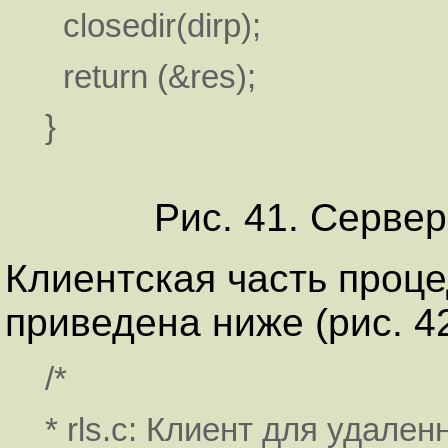
closedir(dirp);
return (&res);
}
Рис. 41. Серве
Клиентская часть проц
приведена ниже (рис. 42
/*
* rls.c: Клиент для удален