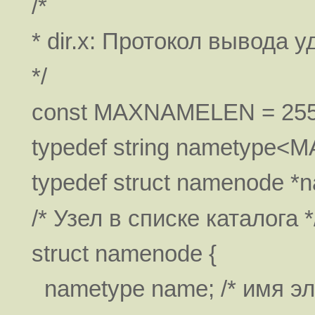
/*
* dir.x: Протокол вывода 
*/
const MAXNAMELEN = 255;
typedef string nametype<
typedef struct namenode *na
/* Узел в списке каталога *
struct namenode {
nametype name; /* имя эл