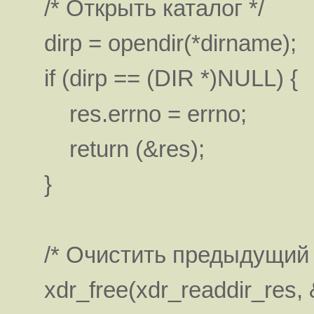
/* Открыть каталог */
dirp = opendir(*dirname);
if (dirp == (DIR *)NULL) {
res.errno = errno;
return (&res);
}
/* Очистить предыдущий р
xdr_free(xdr_readdir_res, 