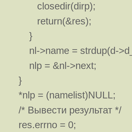
closedir(dirp);
return(&res);
}
nl->name = strdup(d->d
nlp = &nl->next;
}
*nlp = (namelist)NULL;
/* Вывести результат */
res.errno = 0;