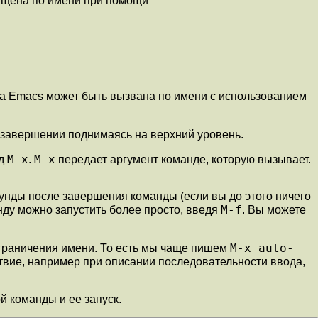
ущена по имени при помощи
а Emacs может быть вызвана по имени с использованием
 завершении поднимаясь на верхний уровень.
M-x
M-x
ед
.
передает аргумент команде, которую вызывает.
кунды после завершения команды (если вы до этого ничего
M-f
нду можно запустить более просто, введя
. Вы можете
M-x auto-
ограничения имени. То есть мы чаще пишем
ствие, например при описании последовательности ввода,
й команды и ее запуск.