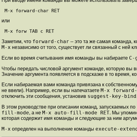
При вводе имени команды вы можете использовать завер
M-x forward-char 
RET
или
M-x forw 
TAB
 c 
RET
forward-char
Заметим, что
-- это та же самая команда,
M-x
независимо от того, существует ли связанный с ней кл
C-
Если во время считывания имя команды вы набираете
Чтобы передать числовой аргумент команде, которую вы
Значение аргумента появляется в подсказке в то время, к
Если набираемая вами команда привязана к собственному к
M-x forward
не ввели). Например, если вы напечатаете
suggest-key-bind
отключить эти сообщения, установив
В этом руководстве при описании команд, запускаемых п
fill-mode
M-x auto-fill-mode
RET
, а не
. Мы упоми
которая содержит имя команды и следующие за ним аргум
M-x
execute-exten
определен на выполнение команды