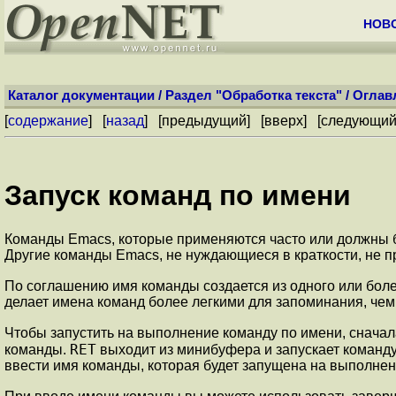
НОВ
Каталог документации
/
Раздел "Обработка текста"
/
Оглав
[
содержание
] [
назад
] [
предыдущий
] [
вверх
] [
следующи
Запуск команд по имени
Команды Emacs, которые применяются часто или должны бы
Другие команды Emacs, не нуждающиеся в краткости, не пр
По соглашению имя команды создается из одного или бол
делает имена команд более легкими для запоминания, чем
Чтобы запустить на выполнение команду по имени, снача
RET
команды.
выходит из минибуфера и запускает команд
ввести имя команды, которая будет запущена на выполне