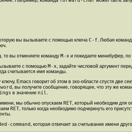
forward-char
шение. Например, команда
может быть зап
C-f
 которую вы вызываете с помощью ключа
. Любая команд
юч.
g
M-x
, то вы отменяете команду
и покидаете минибуфер, по
M-x
 вызываете с помощью
, задайте числовой аргумент пер
огда считывается имя команды.
лючу, Emacs говорит об этом в эхо-области спустя две се
-word
, вы получите сообщение, говорящее, что эту же кома
ings
nil
в значение
.
RET
о имени, мы обычно опускаем
, который необходим для 
RET
наем
, только когда необходимо подчеркнуть его присут
енты.
ded-command
, которая отвечает за считывание имени друго