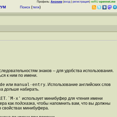
Профиль:
Аноним
(
вход
|
регистрация
)
неRU
opennet.me
РУМ
Поиск
(
теги
)
ледовательностям знаков -- для удобства использования.
ся к ним по имени.
de
manual-entry
или
. Использование английских слов
ва дольше набирать.
RET
`M-x'
.
использует минибуфер для чтения имени
ера как
подсказка
, чтобы напомнить вам, что вы должны
о свойствах минибуфера.