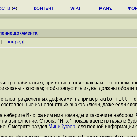
ОСТИ
(
+
)
КОНТЕНТ
WIKI
MAN'ы
ФО
ление документа
й
] [
вперед
]
стро набираться, привязываются к ключам -- коротким пос
ивязаны к ключам; чтобы запустить их, вы должны обратить
auto-fill-mo
ее слов, разделенных дефисами; например,
 составленные из непонятных знаков ключи, даже если сло
M-x
ла наберите
, за ним имя команды и закончите набором
`M-x'
у на выполнение. Строка
показывается в начале буф
ние. Смотрите раздел
Минибуфер
, для полной информации 