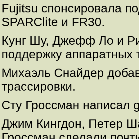
Fujitsu спонсировала п
SPARClite и FR30.
Кунг Шу, Джефф Ло и Р
поддержку аппаратных 
Михаэль Снайдер добав
трассировки.
Сту Гроссман написал g
Джим Кингдон, Петер Ш
Гроссман сделали почт