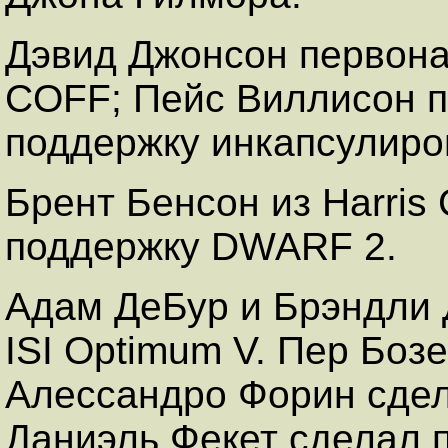
Дэвид Джонсон первона
COFF; Пейс Виллисон 
поддержку инкапсулиро
Брент Бенсон из Harris
поддержку DWARF 2.
Адам ДеБур и Брэндли 
ISI Optimum V. Пер Боз
Алессандро Форин сдел
Даниэль Фекет сделал п