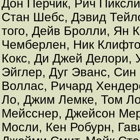
Дон Перчик, Рич Пиксли
Стан Шебс, Дэвид Тейл
того, Дейв Бролли, Ян 
Чемберлен, Ник Клифто
Кокс, Ди Джей Делори, 
Эйглер, Дуг Эванс, Син
Воллас, Ричард Хенде
Ло, Джим Лемке, Том Л
Мейсснер, Джейсон Мер
Мосли, Кен Робурн, Гав