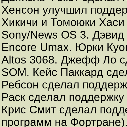
Хенсон улучшил подде
Хикичи и Томоюки Хаси
Sony/News OS 3. Дэвид
Encore Umax. Юрки Куо
Altos 3068. Джефф Ло 
SOM. Кейс Паккард сде
Ребсон сделал поддержк
Раск сделал поддержку 
Крис Смит сделал подд
программ на Фортране)