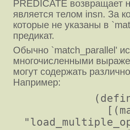
PREDICATE возвращает не н
является телом insn. За ко
которые не указаны в `mat
предикат.
Обычно `match_parallel' и
многочисленными выражен
могут содержать различное
Например:
           (define_insn ""

             [(match_parallel 0 
"load_multiple_op