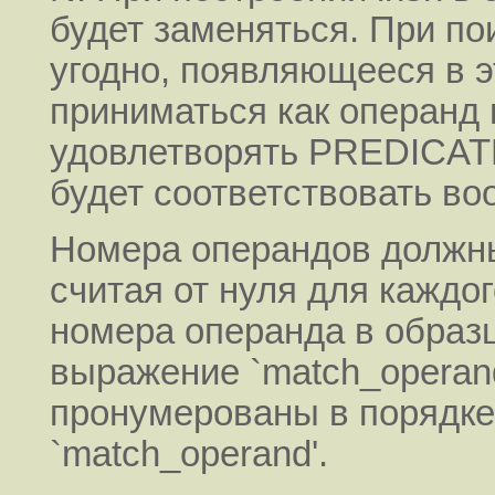
будет заменяться. При пои
угодно, появляющееся в эт
приниматься как операнд 
удовлетворять PREDICATE
будет соответствовать во
Номера операндов должн
считая от нуля для каждо
номера операнда в образц
выражение `match_operan
пронумерованы в порядке
`match_operand'.