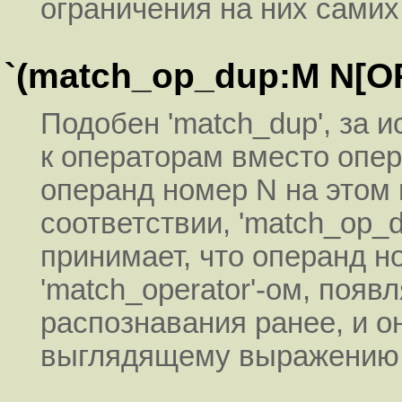
ограничения на них самих
`(match_op_dup:M N[OP
Подобен 'match_dup', за 
к операторам вместо опер
операнд номер N на этом 
соответствии, 'match_op_d
принимает, что операнд 
'match_operator'-ом, поя
распознавания ранее, и о
выглядящему выражению