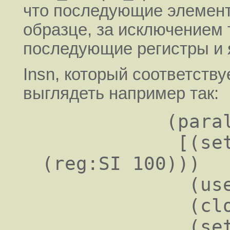
что последующие элементы в
образце, за исключением 
последующие регистры и 
Insn, который соответству
выглядеть например так:
           (parallel

            [(set (reg:SI 20) (mem:SI 
(reg:SI 100)))

             (use (reg:SI 179))

             (clobber (reg:SI 179))

             (set (reg:SI 21)
