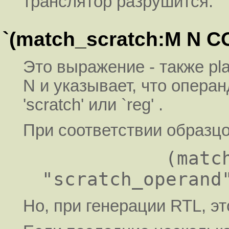
транслятор разрушится.
`(match_scratch:M N 
Это выражение - также pl
N и указывает, что опер
'scratch' или `reg' .
При соответствии образцо
           (match_operand:M N 
Но, при генерации RTL, это