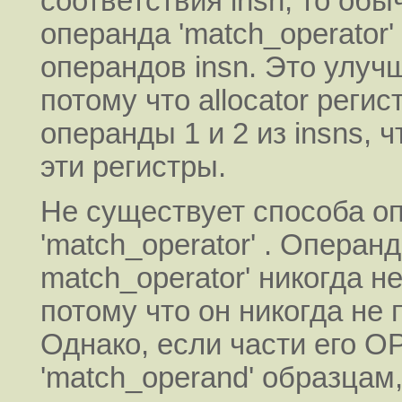
соответствия insn, то обы
операнда 'match_operator
операндов insn. Это улуч
потому что allocator реги
операнды 1 и 2 из insns, 
эти регистры.
Не существует способа о
'match_operator' . Операнд
match_operator' никогда н
потому что он никогда не 
Однако, если части его 
'match_operand' образцам,