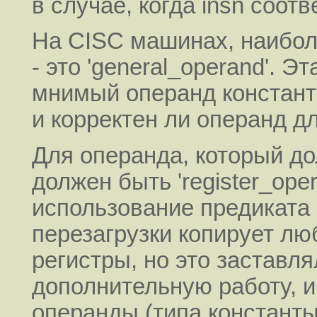
в случае, когда insn соотв
На CISC машинах, наибо
- это 'general_operand'. 
мнимый операнд константо
и корректен ли операнд д
Для операнда, который д
должен быть 'register_ope
использование предиката '
перезагрузки копирует лю
регистры, но это застав
дополнительную работу, 
операнды (типа константы)