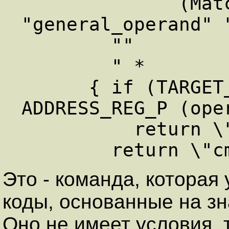
              (Match_operand: SI 0 
"general_operand" "
        ""

        " *

      { if (TARGET_68020 || ! 
ADDRESS_REG_P (oper
          return \"tstl %0\";

Это - команда, которая
коды, основанные на з
Оно не имеет условия, т