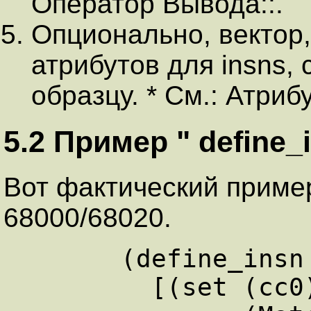
Оператор Вывода::.
Опционально, вектор
атрибутов для insns,
образцу. * См.: Атрибу
5.2 Пример " define_
Вот фактический приме
68000/68020.
      (define_insn "tstsi"

        [(set (cc0)
