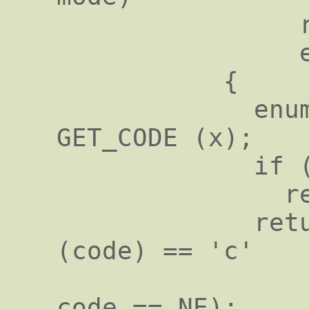
                rtx x;

                enum machine_mode mode;

           {

             enum rtx_code code = 
GET_CODE (x);

             if (GET_MODE (x) != mode)

               return 0;

             return (GET_RTX_CLASS 
(code) == 'c'

                     || code =
code == NE);
