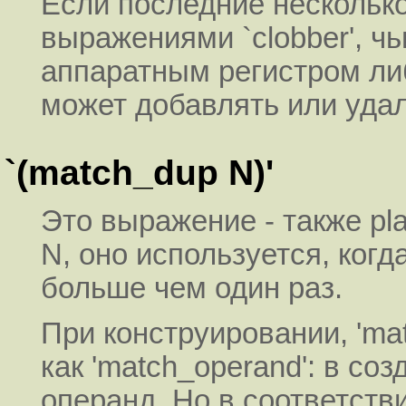
Если последние несколько 
выражениями `clobber', ч
аппаратным регистром либ
может добавлять или удал
`(match_dup N)'
Это выражение - также pl
N, оно используется, когд
больше чем один раз.
При конструировании, 'mat
как 'match_operand': в со
операнд. Но в соответстви