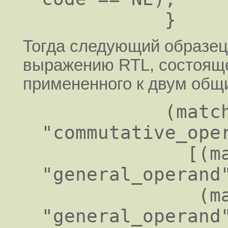
Тогда следующий образец
выражению RTL, состояще
примененного к двум общ
           (match_operator:SI 3 
"commutative_oper
             [(match_operand:SI 1 
"general_operand"
              (match_operand:SI 2 