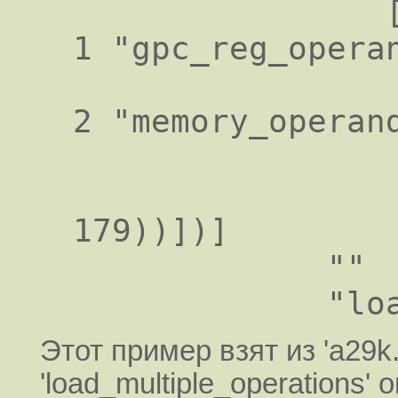
                [(set (match_operand:SI 
1 "gpc_reg_operan
                      (match_o
2 "memory_operand
                 (use (reg:SI 179))
                 (clobber (reg:SI
179))])]

             ""

Этот пример взят из 'a29k
'load_multiple_operations' 