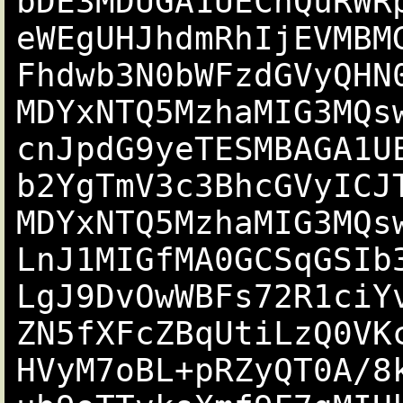
bDE3MDUGA1UEChQuRWR
eWEgUHJhdmRhIjEVMBM
Fhdwb3N0bWFzdGVyQHN
MDYxNTQ5MzhaMIG3MQs
cnJpdG9yeTESMBAGA1U
b2YgTmV3c3BhcGVyICJ
MDYxNTQ5MzhaMIG3MQs
LnJ1MIGfMA0GCSqGSIb
LgJ9DvOwWBFs72R1ciY
ZN5fXFcZBqUtiLzQ0VK
HVyM7oBL+pRZyQT0A/8