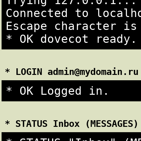
Trying 127.0.0.1...

Connected to localho
Escape character is 
* LOGIN admin@mydomain.ru
* STATUS Inbox (MESSAGES)