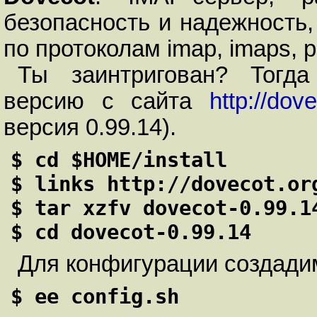
безопасность и надежность
по протоколам imap, imaps, p
Ты заинтригован? Тогд
версию с сайта
http://dov
версия 0.99.14).
$ cd $HOME/install

$ links http://dovecot.org
$ tar xzfv dovecot-0.99.14
$ cd dovecot-0.99.14
Для конфигурации создад
$ ee config.sh