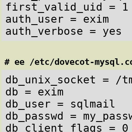
first_valid_uid = 1

auth_user = exim

# ee /etc/dovecot-mysql.c
db_unix_socket = /tm
db = exim

db_user = sqlmail

db_passwd = my_passw
db_client_flags = 0
