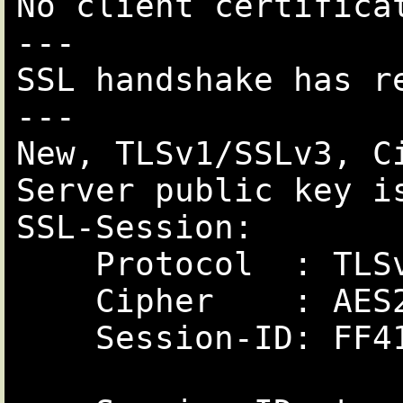
No client certificat
---

SSL handshake has r
---

New, TLSv1/SSLv3, Ci
Server public key is
SSL-Session:

    Protocol  : TLSv1

    Cipher    : AES256-SHA

    Session-ID: FF415922B742484BA13B84FAD575C528B3549B742484BA13AB1393C4AB3D8010
