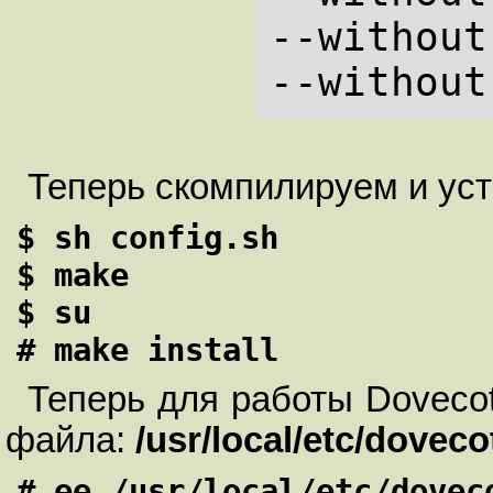
--without
Теперь скомпилируем и ус
$ sh config.sh

$ make

$ su

# make install
Теперь для работы Doveco
файла:
/usr/local/etc/doveco
# ee /usr/local/etc/dovec