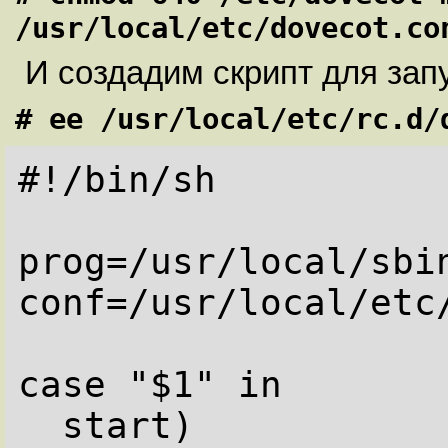
/usr/local/etc/dovecot.co
И создадим скрипт для зап
# ee /usr/local/etc/rc.d/
#!/bin/sh

prog=/usr/local/sbin
conf=/usr/local/etc/
case "$1" in

  start)
