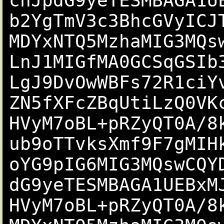
cnJpdG9yeTESMBAGA1U
b2YgTmV3c3BhcGVyICJ
MDYxNTQ5MzhaMIG3MQs
LnJ1MIGfMA0GCSqGSIb
LgJ9DvOwWBFs72R1ciY
ZN5fXFcZBqUtiLzQ0VK
HVyM7oBL+pRZyQT0A/8
ub9oTTvksXmf9F7gMIH
oYG9pIG6MIG3MQswCQY
dG9yeTESMBAGA1UEBxM
HVyM7oBL+pRZyQT0A/8