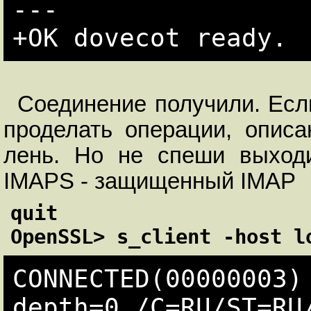
---

Соединение получили. Есл
проделать операции, опис
лень. Но не спеши выхо
IMAPS - защищенный IMAP
quit

OpenSSL> s_client -host l
CONNECTED(00000003)

depth=0 /C=RU/ST=RU