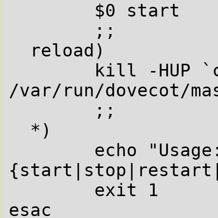
        $0 start

        ;;

  reload)

        kill -HUP `cat 
/var/run/dovecot/mas
        ;;

  *)

        echo "Usage: `basename $0` 
{start|stop|restart|
        exit 1

esac
