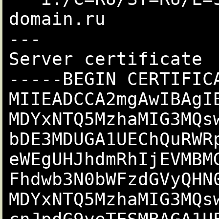
domain.ru

---

Server certificate

-----BEGIN CERTIFICA
MIIEADCCA2mgAwIBAgI
MDYxNTQ5MzhaMIG3MQs
bDE3MDUGA1UEChQuRWR
eWEgUHJhdmRhIjEVMBM
Fhdwb3N0bWFzdGVyQHN
MDYxNTQ5MzhaMIG3MQs