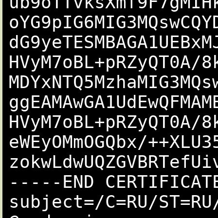
ub9oTTvksXmf9F7gMIH
oYG9pIG6MIG3MQswCQY
dG9yeTESMBAGA1UEBxM
HVyM7oBL+pRZyQT0A/8
MDYxNTQ5MzhaMIG3MQs
ggEAMAwGA1UdEwQFMAM
HVyM7oBL+pRZyQT0A/8
eWEyOMmOGQbx/++XLU3
zokwLdwUQZGVBRTefUiv
-----END CERTIFICATE
subject=/C=RU/ST=RU