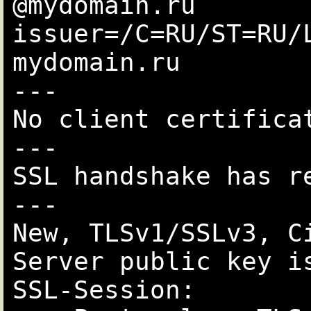
@mydomain.ru

issuer=/C=RU/ST=RU/
mydomain.ru

---

No client certificat
---

SSL handshake has r
---

New, TLSv1/SSLv3, Ci
Server public key is
SSL-Session:
