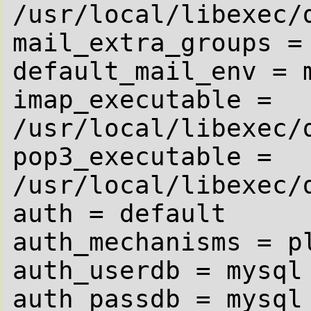
/usr/local/libexec/d
mail_extra_groups = 
default_mail_env = m
imap_executable = 
/usr/local/libexec/d
pop3_executable = 
/usr/local/libexec/d
auth = default

auth_mechanisms = pl
auth_userdb = mysql 
auth_passdb = mysql 