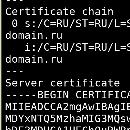
Certificate chain

 0 s:/C=RU/ST=RU/L=Stavropol/O=Example/CN=mydomain.ru/emailAddress=postmaster@my

domain.ru

   i:/C=RU/ST=RU/L=Stavropol/O=Example/CN=mydomain.ru/emailAddress=postmaster@my

domain.ru

---

Server certificate

-----BEGIN CERTIFICA
MIIEADCCA2mgAwIBAgI
MDYxNTQ5MzhaMIG3MQs