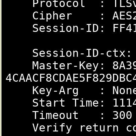
    Protocol  : TLSv1

    Cipher    : AES256-SHA

    Session-ID: FF415922B742484BA13B84FAD575C528B3549B742484BA13AB1393C4AB3D8010

    Session-ID-ctx:

    Master-Key: 8A39B36BFDB180ED55F829DBC420D675F0ECAF1B07FBBED3A1632A3AA8ECCE96

4CAACF8CDAE5F829DBC4
    Key-Arg   : None

    Start Time: 1114190806

    Timeout   : 300 (sec)

    Verify return code: 18 (self signed certificate)
