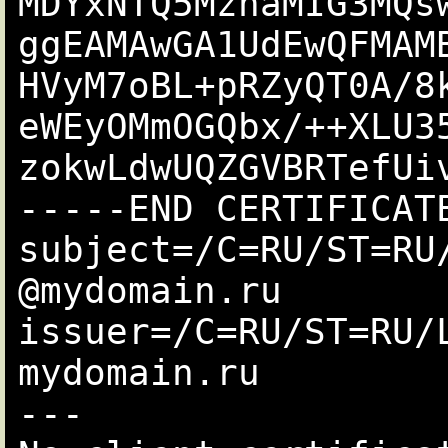
MDYxNTQ5MzhaMIG3MQs
ggEAMAwGA1UdEwQFMAM
HVyM7oBL+pRZyQT0A/8
eWEyOMmOGQbx/++XLU3
zokwLdwUQZGVBRTefUiv
-----END CERTIFICATE
subject=/C=RU/ST=RU
@mydomain.ru

issuer=/C=RU/ST=RU/
mydomain.ru

---
