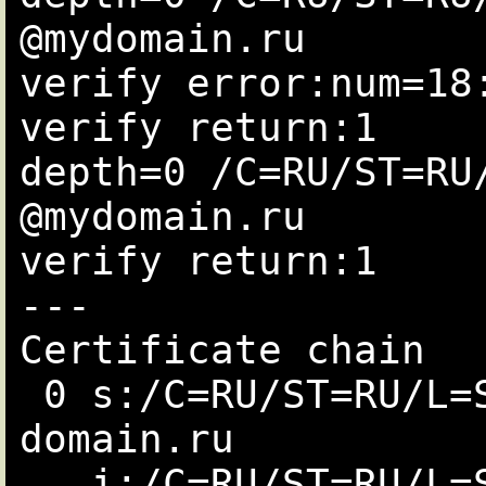
@mydomain.ru

verify error:num=18:
verify return:1

depth=0 /C=RU/ST=RU
@mydomain.ru

verify return:1

---

Certificate chain

 0 s:/C=RU/ST=RU/L=Stavropol/O=Example/CN=mydomain.ru/emailAddress=postmaster@my

domain.ru

   i:/C=RU/ST=RU/L=Stavropol/O=Example/CN=mydomain.ru/emailAddress=postmaster@my
