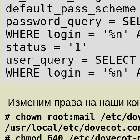
default_pass_scheme 
password_query = SEL
WHERE login = '%n' A
status = '1'

user_query = SELECT 
Изменим права на наши к
# chown root:mail /etc/dov
/usr/local/etc/dovecot.con
# chmod 640 /etc/dovecot-m