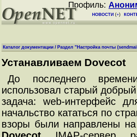
Профиль:
Анони
НОВОСТИ
(
+
)
КОНТ
Каталог документации
/
Раздел "Настройка почты (sendmail, 
Устанавливаем Dovecot
До последнего врeмен
использовал старый добры
задача: web-интерфейс дл
начальство кататься по стра
взоры были направлены на 
Dovecot
. IMAP-сервер, 