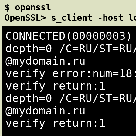
$ openssl

OpenSSL> s_client -host l
CONNECTED(00000003)

depth=0 /C=RU/ST=RU
@mydomain.ru

verify error:num=18:
verify return:1

depth=0 /C=RU/ST=RU
@mydomain.ru

verify return:1

---
