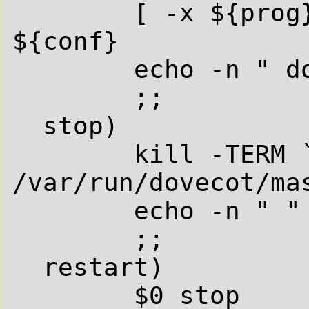
        [ -x ${prog} ] && ${prog} -c 
${conf}

        echo -n " dovecot"

        ;;

  stop)

        kill -TERM `cat 
/var/run/dovecot/mas
        echo -n " "

        ;;

  restart)

        $0 stop
