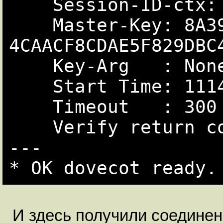
    Session-ID-ctx:

    Master-Key: 8A39B36BFDB180ED55F829DBC420D675F0ECAF1B07FBBED3A1632A3AA8ECCE96

4CAACF8CDAE5F829DBC4
    Key-Arg   : None

    Start Time: 1114190806

    Timeout   : 300 (sec)

    Verify return code: 18 (self signed certificate)

---

И здесь получили соединен