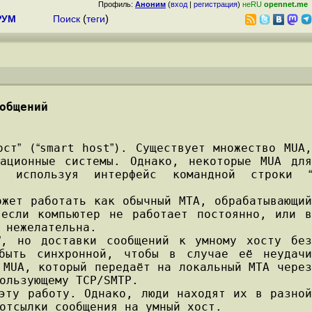
Профиль:
Аноним
(
вход
|
регистрация
)
неRU
opennet.me
РУМ
Поиск
(
теги
)
общений
ост
(
smart host
). Существует множество MUA
”
“
”
ационные системы. Однако, некоторые MUA для
ия используя интерфейс командной строки
“
жет работать как обычный MTA, обрабатывающий
 если компьютер не работает постоянно, или в
 нежелательна.
, но доставки сообщений к умному хосту бе
”
быть синхронной, чтобы в случае её неудачи
 MUA, который передаёт на локальный MTA через
ользующему TCP/SMTP.
эту работу. Однако, люди находят их в разно
отсылки сообщения на умный хост.