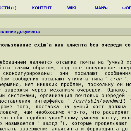
ОСТИ
(
+
)
КОНТЕНТ
WIKI
MAN'ы
ФО
вление документа
пользование exim`a как клиента без очереди со
бованием является отсылка почты на
умный х
“
боты таким образом, под все популярные опер
 сконфигурированы: они посылают сообщен
обом сообщения посылают утилиты типа
cron
.
“
”
рывно, нет никаких проблем, поскольку он мо
е задержки через механизм очередей. Однако,
ми системами, организация почтовых очередей -
оставления интерфейса
/usr/sbin/sendmail
“
Кроме того, доставка на умный хост должна 
ловами, нам необходимо что-то, что расширяет
ело себя подобно удалённому умному хосту, исп
о называется
ssmtp
), которые проделывают 
“
”
желать завершения альясинга и форвардинга до 