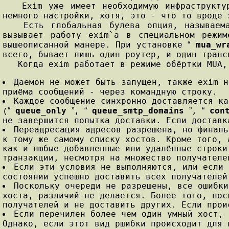
Exim уже имеет необходимую инфраструктуру
немного настройки, хотя, это - что то вроде 
Есть глобальная булева опция, называе
вызывает работу exim`a в специальном режи
вышеописанной манере. При установке
mua_wr
“
всего, бывает лишь один роутер, и один транс
Когда exim работает в режиме обёртки MUA, 
Даемон не может быть запущен, также exim 
приёма сообщений - через командную строку.
Каждое сообщение синхронно доставляется к
queue_only
,
queue_smtp_domains
,
con
(
“
”
“
”
“
не завершится попытка доставки. Если доставк
Переадресация адресов разрешена, но финаль
к тому же самому списку хостов. Кроме того, 
как и любые добавленные или удалённые строки
транзакции, несмотря на множество получателе
Если эти условия не выполняются, или если 
состоянии успешно доставить всех получателей
Поскольку очереди не разрешены, все ошибки
хоста, различий не делается. Более того, пос
получателей и не доставить других. Если прои
Если перечилен более чем один умный хост, 
Однако, если этот вид ршибки происходит для 