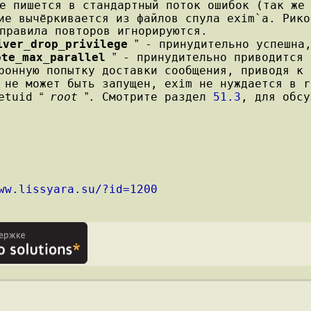
е пишется в стандартный поток ошибок (так же
ие вычёркивается из файлов спула exim`a. Рико
правила повторов игнорируются.
iver_drop_privilege
- принудительно успешн
”
ote_max_parallel
- принудительно приводится 
”
нную попытку доставки сообщения, приводя к н
 не может быть запущен, exim не нуждается в r
setuid
root
. Смотрите раздел
51.3
, для обсу
“
”
ww.lissyara.su/?id=1200