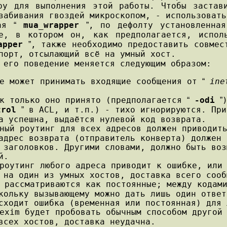
 для выполнения этой работы. Чтобы застави
забивания гвоздей микроскопом, - использовать
мая
mua_wrapper
, по дефолту установленна
“
”
ме, в котором он, как предполагается, испо
apper
, также необходимо предоставить совмес
”
порт, отсылающий всё на умный хост.
его поведение меняется следующим образом:
не может принимать входящие сообщения от
ine
“
ак только оно принято (предполагается
-odi
“
”
trol
в ACL, и т.п.) - тихо игнорируются. При
”
а успешна, выдаётся нулевой код возврата.
ный роутинг для всех адресов должен приводит
адрес возврата (отправитель конверта) должен 
 заголовков. Другими словами, должно быть воз
й.
роутинг любого адреса приводит к ошибке, или
 на один из умных хостов, доставка всего сооб
 рассматриваются как постоянные; между кодам
кольку вызывающему можно дать лишь один ответ
сходит ошибка (временная или постоянная) для 
exim будет пробовать обычным способом другой
всех хостов, доставка неудачна.