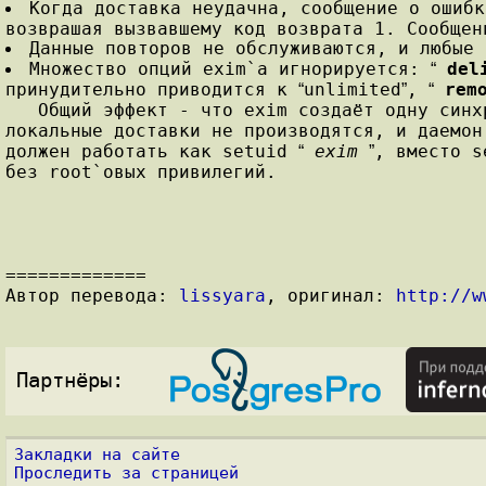
Когда доставка неудачна, сообщение о ошибк
возврашая вызвавшему код возврата 1. Сообщен
Данные повторов не обслуживаются, и любые 
Множество опций exim`a игнорируется:
del
“
принудительно приводится к
unlimited
,
rem
“
”
“
Общий эффект - что exim создаёт одну синхро
локальные доставки не производятся, и даемон
должен работать как setuid
exim
, вместо 
“
”
без root`овых привилегий.
=============
Автор перевода:
lissyara
, оригинал:
http://w
Партнёры:
Закладки на сайте
Проследить за страницей