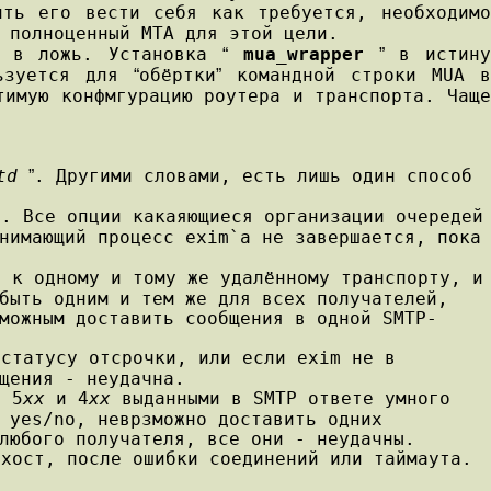
ть его вести себя как требуется, необходимо
 полноценный MTA для этой цели.
я в ложь. Установка
mua_wrapper
в истин
“
”
льзуется для
обёртки
командной строки MUA 
“
”
тимую конфмгурацию роутера и транспорта. Чащ
td
. Другими словами, есть лишь один способ
”
). Все опции какаяющиеся организации очередей
нимающий процесс exim`a не завершается, пока
ь к одному и тому же удалённому транспорту, и
быть одним и тем же для всех получателей,
можным доставить сообщения в одной SMTP-
 статусу отсрочки, или если exim не в
щения - неудачна.
и 5
xx
и 4
xx
выданными в SMTP ответе умного
 yes/no, неврзможно доставить одних
любого получателя, все они - неудачны.
 хост, после ошибки соединений или таймаута.