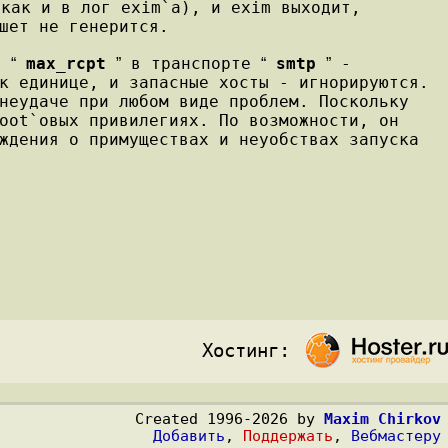
 как и в лог exim`a), и exim выходит,
шет не генерится.
а,
max_rcpt
в транспорте
smtp
-
“
”
“
”
к единице, и запасные хосты - игнорируются.
еудаче при любом виде проблем. Поскольку
oot`овых привилегиях. По возможности, он
ждения о примуществах и неуобствах запуска
Хостинг:
Created 1996-2026 by
Maxim Chirkov
Добавить
,
Поддержать
,
Вебмастеру