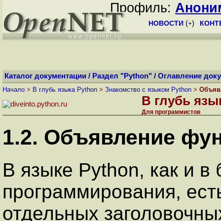
Профиль:
Анони
НОВОСТИ
(
+
)
КОНТ
Каталог документации
/
Раздел "Python"
/
Оглавление док
Начало
>
В глубь языка Python
>
Знакомство с языком Python
>
Объяв
В глубь язы
Для программистов
1.2. Объявление фу
В языке Python, как и 
программирования, есть
отдельных заголовочных