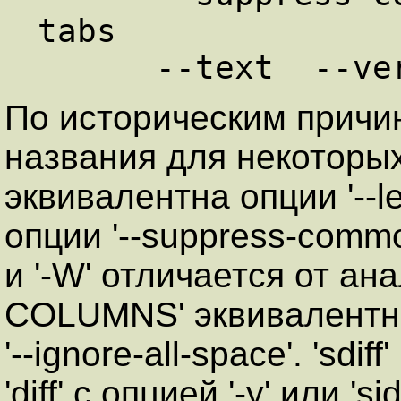
tabs   

По историческим причина
названия для некоторых 
эквивалентна опции '--lef
опции '--suppress-commo
и '-W' отличается от анало
COLUMNS' эквивалентна 
'--ignore-all-space'. 'sdi
'diff' с опцией '-y' или 'si