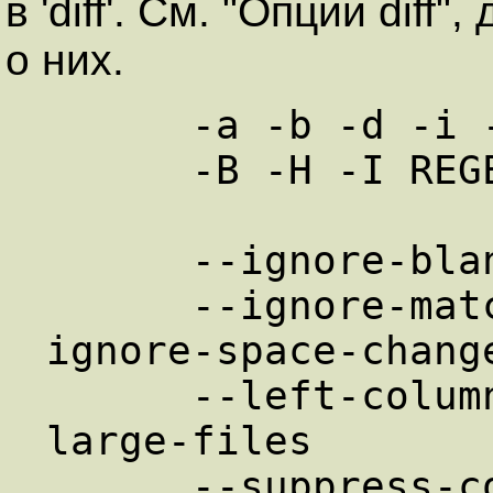
в 'diff'. См. "Опции dif
о них.
      -a -b -d -i -t -v   

      -B -H -I REGEXP   

      --ignore-blank-lines  --ignore-case   

      --ignore-matching-lines=REGEXP  --
ignore-space-change
      --left-column  --minimal  --speed-
large-files   

      --suppress-common-lines  --expand-