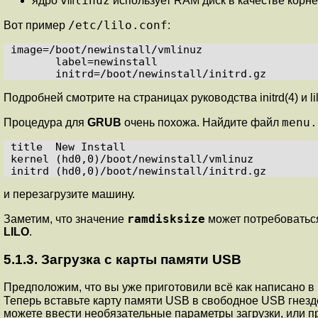
vmlinuz
ядро
использует RAM диск в качестве корне
/etc/lilo.conf
Вот пример
:
image=/boot/newinstall/vmlinuz

       label=newinstall

Подробней смотрите на страницах руководства
initrd
(4)
и
l
menu.
Процедура для
GRUB
очень похожа. Найдите файл
title  New Install

kernel (hd0,0)/boot/newinstall/vmlinuz

и перезагрузите машину.
ramdisksize
Заметим, что значение
может потребоваться
LILO
.
5.1.3. Загрузка с карты памяти USB
Предположим, что вы уже приготовили всё как написано в
Теперь вставьте карту памяти USB в свободное USB гнезд
можете ввести необязательные параметры загрузки, или п