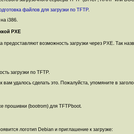
Подготовка файлов для загрузки по TFTP
.
на i386.
ржкой PXE
та предоставляют возможность загрузки через PXE. Так наз
сть загрузки по TFTP.
ак вам удалось сделать это. Пожалуйста, упомяните в заголо
е прошивки (bootrom) для TFTPboot.
оявится логотип Debian и приглашение к загрузке: