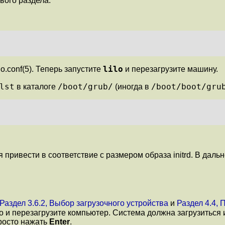
вого раздела.
lilo
ilo.conf
(5)
. Теперь запустите
и перезагрузите машину.
lst
/boot/grub/
/boot/boot/gru
в каталоге
(иногда в
 привести в соответствие с размером образа initrd. В дал
Раздел 3.6.2, Выбор загрузочного устройства
и
Раздел 4.4, 
о и перезагрузите компьютер. Система должна загрузитьс
росто нажать
Enter
.