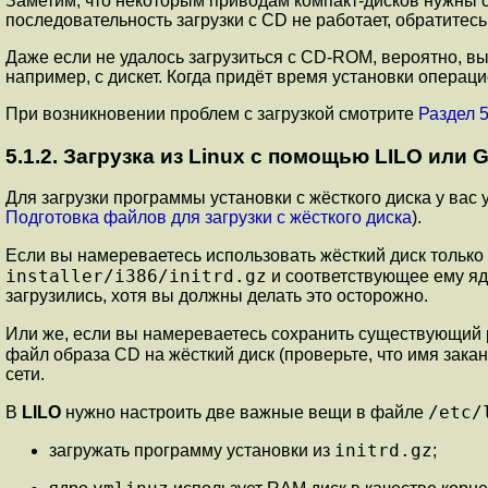
Заметим, что некоторым приводам компакт-дисков нужны с
последовательность загрузки с CD не работает, обратитес
Даже если не удалось загрузиться с CD-ROM, вероятно, вы
например, с дискет. Когда придёт время установки опера
При возникновении проблем с загрузкой смотрите
Раздел 5
5.1.2. Загрузка из Linux с помощью
LILO
или
Для загрузки программы установки с жёсткого диска у в
Подготовка файлов для загрузки с жёсткого диска
).
Если вы намереваетесь использовать жёсткий диск только 
installer/i386/initrd.gz
и соответствующее ему я
загрузились, хотя вы должны делать это осторожно.
Или же, если вы намереваетесь сохранить существующий 
файл образа CD на жёсткий диск (проверьте, что имя зака
сети.
/etc/
В
LILO
нужно настроить две важные вещи в файле
initrd.gz
загружать программу установки из
;