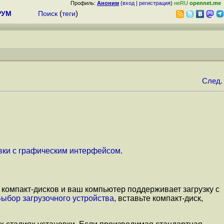
Профиль:
Аноним
(
вход
|
регистрация
)
неRU
opennet.me
РУМ
Поиск
(
теги
)
След.
овки с графическим интерфейсом
.
 компакт-дисков и ваш компьютер поддерживает загрузку с
 Выбор загрузочного устройства
,
вставьте компакт-диск,