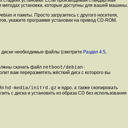
х стадиях установки. Если производимая стандартная
х и методах установки, которые доступны для вашей машины.
ian и пакеты. Просто загрузитесь с другого носителя,
етов, укажите программе установки на привод CD-ROM.
на диске необходимые файлы (смотрите
Раздел 4.5,
netboot/debian-
должны скачать файл
волит вам переразметить жёсткий диск с которого вы
hd-media/initrd.gz
айл
и ядро, а также скопировать
узить с диска и установить из образа CD без использования