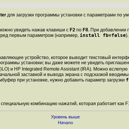
ter
для загрузки программы установки с параметрами по ум
можно увидеть нажав клавиши с
F2
по
F8
. При добавлении 
install fb=false
перед первым параметром (например,
).
равляющее устройство, которое выводит текстовый интерфей
ограммы установки; вы даже можете не увидеть приглашение
(iLO) и HP
Integrated Remote Assistant
(IRA). Можно вслепую 
начальной заставкой и вывода экрана с подсказкой вводим
f
мбуфер при установке, нужно добавить параметр загрузки
и специальную комбинацию нажатий, которая работает как F
Уровень выше
Начало