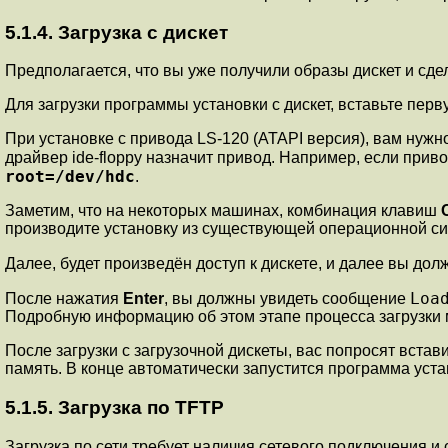
5.1.4. Загрузка с дискет
Предполагается, что вы уже получили образы дискет и сде
Для загрузки программы установки с дискет, вставьте перв
При установке с привода LS-120 (ATAPI версия), вам нужно
драйвер ide-floppy назначит привод. Например, если приво
root=/dev/hdc
.
Заметим, что на некоторых машинах, комбинация клавиш
производите установку из существующей операционной сист
Далее, будет произведён доступ к дискете, и далее вы дол
Loa
После нажатия
Enter
, вы должны увидеть сообщение
Подробную информацию об этом этапе процесса загрузки
После загрузки с загрузочной дискеты, вас попросят вста
память. В конце автоматически запустится программа уст
5.1.5. Загрузка по TFTP
Загрузка по сети требует наличия сетевого подключения 