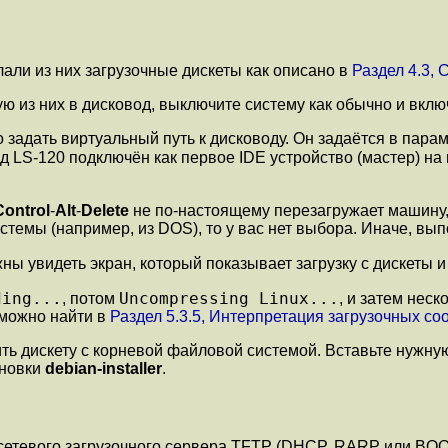
лали из них загрузочные дискеты как описано в
Раздел 4.3, 
ую из них в дисковод, выключите систему как обычно и вклю
 задать виртуальный путь к дисководу. Он задаётся в пара
д LS-120 подключён как первое IDE устройство (мастер) на
Control
-
Alt
-
Delete
не по-настоящему перезагружает машину
емы (например, из DOS), то у вас нет выбора. Иначе, вып
жны увидеть экран, который показывает загрузку с дискеты
ding...
Uncompressing Linux...
, потом
, и затем нес
 можно найти в
Раздел 5.3.5, Интерпретация загрузочных с
вить дискету с корневой файловой системой. Вставьте нужну
ановки
debian-installer
.
и сетевого загрузочного сервера TFTP (DHCP, RARP или BOO