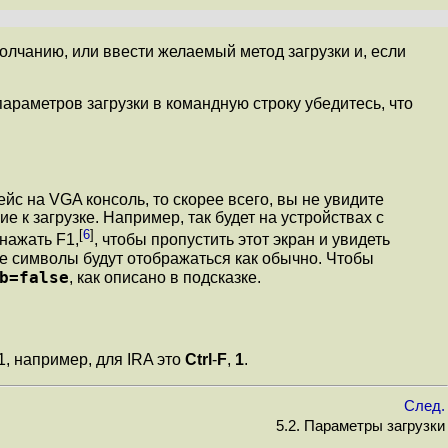
олчанию, или ввести желаемый метод загрузки и, если
параметров загрузки в командную строку убедитесь, что
с на VGA консоль, то скорее всего, вы не увидите
 к загрузке. Например, так будет на устройствах с
[
6
]
нажать F1,
, чтобы пропустить этот экран и увидеть
ые символы будут отображаться как обычно. Чтобы
b=false
, как описано в подсказке.
1, например, для IRA это
Ctrl
-
F
,
1
.
След.
5.2. Параметры загрузки