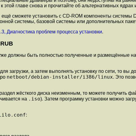
пециальные драйверы и поэтому, они недоступны на ранни
ь к этой главе снова и прочитайте об альтернативных ядра
 ещё сможете установить с CD-ROM компоненты системы Deb
ционной системы, базовой системы или дополнительных пак
.3, Диагностика проблем процесса установки
.
GRUB
ас уже должны быть полностью полученные и размещённые 
для загрузки, а затем выполнять установку по сети, то вы 
netboot/debian-installer/i386/linux
дро
. Это поз
раздел жёсткого диска неизменным, то можете получить ф
.iso
нчивается на
). Затем программу установки можно загр
lilo.conf
: