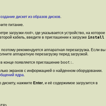
Создание дискет из образов дисков
.
чите питание.
метре загрузки
root=
, где указывается устройство, на которое
install
 второй кабель, введите в приглашении к загрузке
, поэтому рекомендуется
аппаратная
перезагрузка. Если вы
олните аппаратную перезагрузку перед загрузкой.
boot:
 и в конце появляется приглашение
.
колько экранов с информацией о найденном оборудовании.
ообщений ядра
.
ю дискету, нажмите
Enter
, и её содержимое загрузится в
TP).