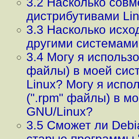
3.2 Насколько совм
дистрибутивами Li
3.3 Насколько исхо
другими системами
3.4 Могу я использо
файлы) в моей сист
Linux? Могу я испо
(".rpm" файлы) в м
GNU/Linux?
3.5 Сможет ли Debi
старые программы "