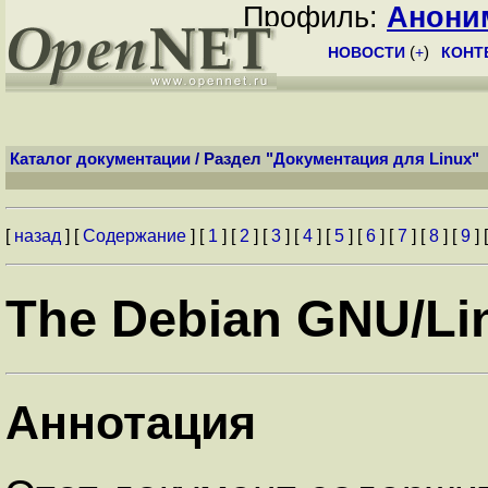
Профиль:
Анони
НОВОСТИ
(
+
)
КОНТ
Каталог документации
/ Раздел "
Документация для Linux
"
[
назад
] [
Содержание
] [
1
] [
2
] [
3
] [
4
] [
5
] [
6
] [
7
] [
8
] [
9
] 
The Debian GNU/Li
Аннотация