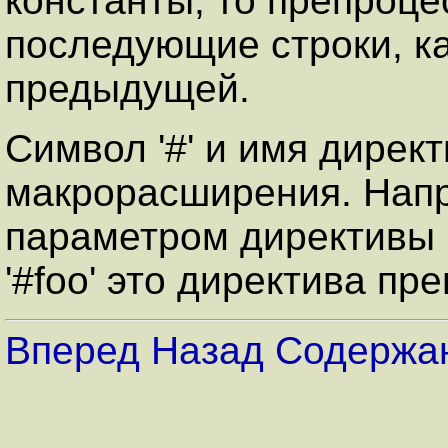
константы, то препроц
последующие строки, ка
предыдущей.
Символ '#' и имя дирек
макрорасширения. Напри
параметром директивы 'd
'#foo' это директива пр
Вперед
Назад
Содержа