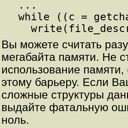
 ...   

 while ((c = getchar()) != EOF)   

Вы можете считать раз
мегабайта памяти. Не 
использование памяти, 
этому барьеру. Если В
сложные структуры данн
выдайте фатальную оши
ноль.