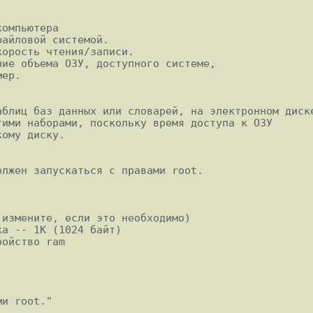
омпьютера

айловой системой.

орость чтения/записи.

ие объема ОЗУ, доступного системе,

ер.

блиц баз данных или словарей, на электронном диске
ими наборами, поскольку время доступа к ОЗУ

ому диску.

лжен запускаться с правами root.

измените, если это необходимо)

а -- 1K (1024 байт)

ойство ram
