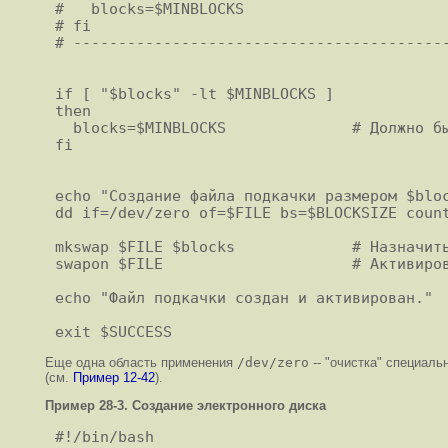
#   blocks=$MINBLOCKS

# fi

# ------------------------------------------
if [ "$blocks" -lt $MINBLOCKS ]

then

  blocks=$MINBLOCKS              # Должно быть как минимум 40 блоков.

fi

echo "Создание файла подкачки размером $bloc
dd if=/dev/zero of=$FILE bs=$BLOCKSIZE count
mkswap $FILE $blocks             # Назначить
swapon $FILE                     # Активиров
echo "Файл подкачки создан и активирован."

Еще одна область применения
/dev/zero
--
"очистка"
специальн
(см.
Пример 12-42
).
Пример 28-3. Создание электронного диска
#!/bin/bash
