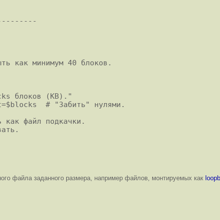
--------

ks блоков (KB)."

=$blocks  # "Забить" нулями.

 как файл подкачки.

ать.

ого файла заданного размера, например файлов, монтируемых как
loop