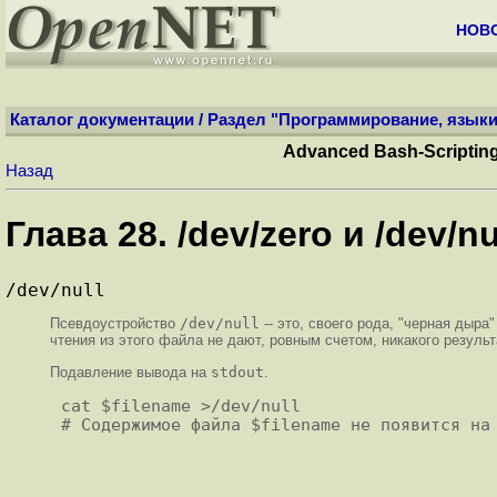
НОВ
Каталог документации
/
Раздел "Программирование, языки
Advanced Bash-Scripti
Назад
Глава 28. /dev/zero и /dev/nu
/dev/null
Псевдоустройство
/dev/null
-- это, своего рода,
"черная дыра"
чтения из этого файла не дают, ровным счетом, никакого резуль
Подавление вывода на
stdout
.
cat $filename >/dev/null
