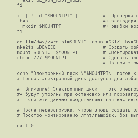
fi

if [ ! -d "$MOUNTPT" ]         #  Проверка н
then                           #+ благодаря 
  mkdir $MOUNTPT               #+ ошибки возникать не будет.

fi

dd if=/dev/zero of=$DEVICE count=$SIZE bs=$B
mke2fs $DEVICE                 # Создать фай
mount $DEVICE $MOUNTPT         # Смонтироват
chmod 777 $MOUNTPT             # Сделать эле
                               # Но при этом, только root сможет его отмонтировать.

echo "Электронный диск \"$MOUNTPT\" готов к 
# Теперь электронный диск доступен для любог
#  Внимание! Электронный диск -- это энергоз
#+ будут утеряны при остановке или перезагру
#  Если эти данные представляют для вас инте
# После перезагрузки, чтобы вновь создать эл
# Простое монтирование /mnt/ramdisk, без вып