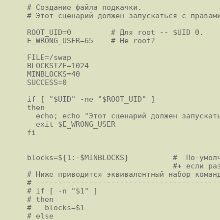
# Создание файла подкачки.

# Этот сценарий должен запускаться с правами
ROOT_UID=0         # Для root -- $UID 0.

E_WRONG_USER=65    # Не root?

FILE=/swap

BLOCKSIZE=1024

MINBLOCKS=40

SUCCESS=0

if [ "$UID" -ne "$ROOT_UID" ]

then

  echo; echo "Этот сценарий должен запускаться с правами root."; echo

  exit $E_WRONG_USER

fi

blocks=${1:-$MINBLOCKS}          #  По-умолч
                                 #+ если размер не задан из командной строки.

# Ниже приводится эквивалентный набор команд
# ------------------------------------------
# if [ -n "$1" ]

# then

#   blocks=$1

# else
