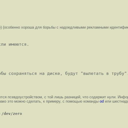
ile) (особенно хороша для борьбы с надоедливыми рекламными идентиф
ли имеются.

тся псевдоустройством, с той лишь разницей, что содержит нули. Инфо
нако это можно сделать, к примеру, с помощью команды
od
или шестнадц
ю
/dev/zero