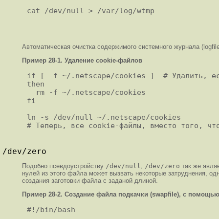
Автоматическая очистка содержимого системного журнала (logf
Пример 28-1. Удаление cookie-файлов
if [ -f ~/.netscape/cookies ]  # Удалить, ес
then

  rm -f ~/.netscape/cookies

fi

ln -s /dev/null ~/.netscape/cookies

/dev/zero
Подобно псевдоустройству
/dev/null
,
/dev/zero
так же являе
нулей из этого файла может вызвать некоторые затруднения, од
создания заготовки файла с заданой длиной.
Пример 28-2. Создание файла подкачки (swapfile), с помощь
#!/bin/bash
