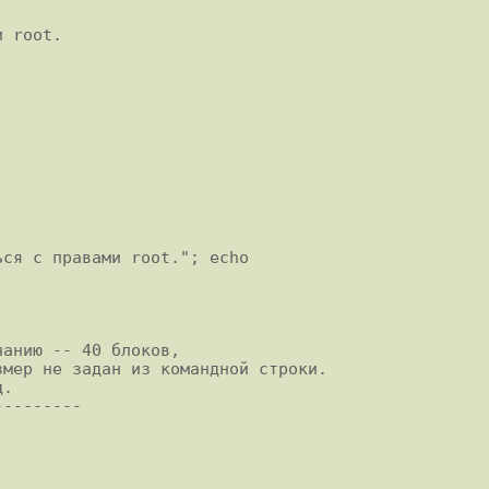
 root.

анию -- 40 блоков,

.

--------
