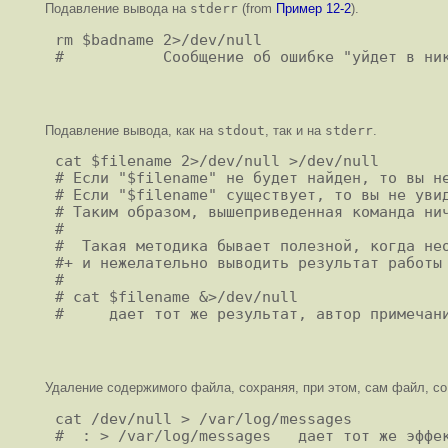
Подавление вывода на
stderr
(from
Пример 12-2
).
rm $badname 2>/dev/null

Подавление вывода, как на
stdout
, так и на
stderr
.
cat $filename 2>/dev/null >/dev/null

# Если "$filename" не будет найден, то вы не
# Если "$filename" существует, то вы не увид
# Таким образом, вышеприведенная команда нич
#

#  Такая методика бывает полезной, когда нео
#+ и нежелательно выводить результат работы 
#

# cat $filename &>/dev/null

Удаление содержимого файла, сохраняя, при этом, сам файл, со
cat /dev/null > /var/log/messages

#  : > /var/log/messages   дает тот же эффек