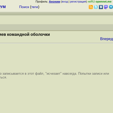
Профиль:
Аноним
(
вход
|
регистрация
)
неRU
opennet.me
РУМ
Поиск
(
теги
)
риев командной оболочки
Вперед
о записывается в этот файл, "исчезает" навсегда. Попытки записи или
ться.