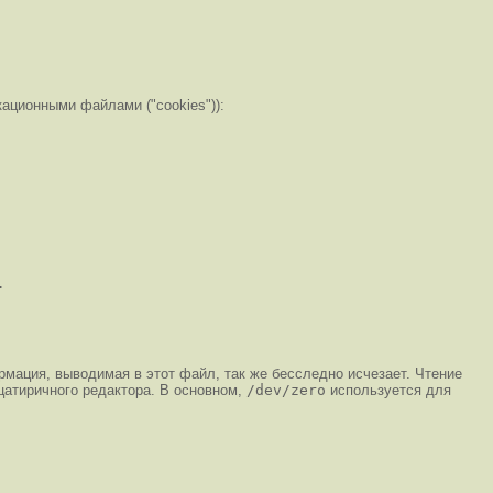
икационными файлами (
"cookies"
)):
рмация, выводимая в этот файл, так же бесследно исчезает. Чтение
атиричного редактора. В основном,
/dev/zero
используется для