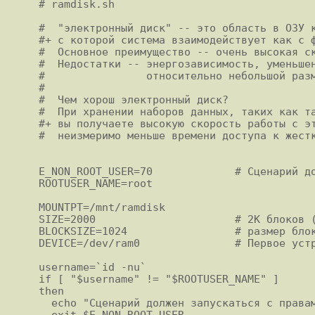
# ramdisk.sh

#  "электронный диск" -- это область в ОЗУ к
#+ с которой система взаимодействует как с ф
#  Основное преимущество -- очень высокая ск
#  Недостатки -- энергозависимость, уменьшен
#                относительно небольшой разм
#

#  Чем хорош электронный диск?

#  При хранении наборов данных, таких как та
#+ вы получаете высокую скорость работы с эт
#  неизмеримо меньше времени доступа к жестк
E_NON_ROOT_USER=70             # Сценарий до
ROOTUSER_NAME=root

MOUNTPT=/mnt/ramdisk

SIZE=2000                      # 2K блоков (
BLOCKSIZE=1024                 # размер блок
DEVICE=/dev/ram0               # Первое устр
username=`id -nu`

if [ "$username" != "$ROOTUSER_NAME" ]

then

  echo "Сценарий должен запускаться с правами root."

  exit $E_NON_ROOT_USER
