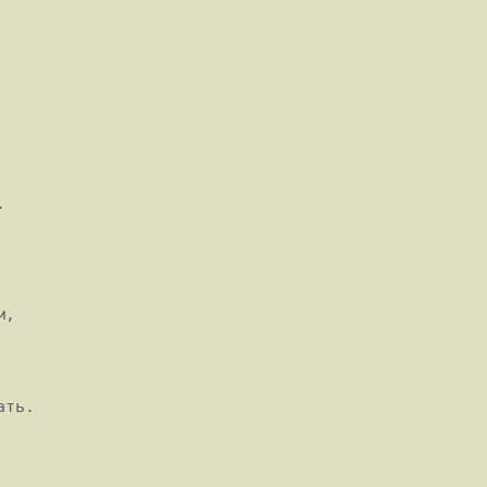


,

ть.
