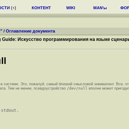
ОСТИ
(
+
)
КОНТЕНТ
WIKI
MAN'ы
ФО
"
/
Оглавление документа
ng Guide: Искусство программирования на языке сцена
ll
в системе. Это, пожалуй, самый близкий смысловой эквивалент. Все, чт
тата. Тем не менее, псевдоустройство
/dev/null
вполне может пригоди