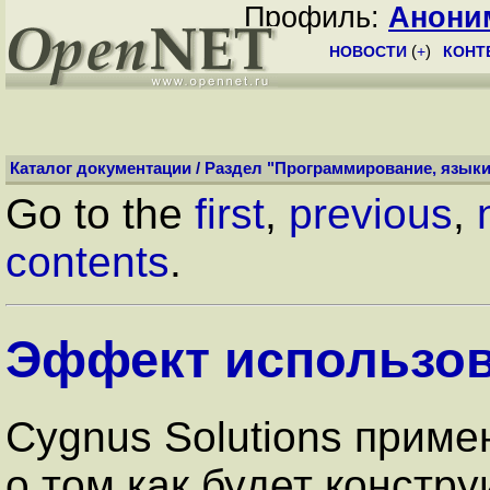
Профиль:
Анони
НОВОСТИ
(
+
)
КОНТ
Каталог документации
/
Раздел "Программирование, языки
Go to the
first
,
previous
,
contents
.
Эффект использо
Cygnus Solutions приме
о том как будет констр