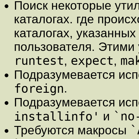
Поиск некоторые утил
каталогах. где происх
каталогах, указанны
пользователя. Этими
runtest
expect
ma
,
,
Подразумевается ис
foreign
.
Подразумевается ис
`no
installinfo'
и
`
Требуются макросы