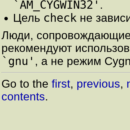
`AM_CYGWIN32'
.
check
Цель
не завис
Люди, сопровождающи
рекомендуют использов
`gnu'
, а не режим Cygn
Go to the
first
,
previous
,
contents
.