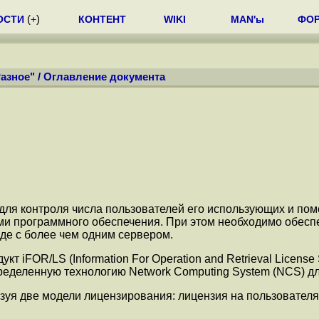
ОСТИ
(
+
)
КОНТЕНТ
WIKI
MAN'ы
ФО
азное"
/
Оглавление документа
ля контроля числа пользователей его использующих и помо
 программного обеспечения. При этом необходимо обеспе
де с более чем одним сервером.
т iFOR/LS (Information For Operation and Retrieval Licens
деленную технологию Network Computing System (NCS) дл
ьзуя две модели лицензирования: лицензия на пользовател