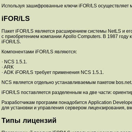
Используя зашифрованные ключи iFOR/LS осуществляет мо
iFOR/LS
Пакет iFOR/LS является расширением системы NetLS и ег
с приобретением компании Apollo Computers. В 1987 году 
iFOR/LS.
Компонентами iFOR/LS являются:
· NCS 1.5.1.
· ARK
· ADK iFOR/LS требует применения NCS 1.5.1.
NCS является отдельно устанавливаемым пакетом bos.net
iFOR/LS поставляется разделенным на две части: ориент
Разработчикам программ понадобится Application Developer
для установки и управления сервером лицензирования, вм
Типы лицензий