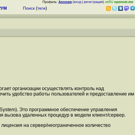
Профиль:
Аноним
(
вход
|
регистрация
)
неRU
opennet.me
РУМ
Поиск
(
теги
)
гает организации осуществлять контроль над
чить удобство работы пользователей и предоставление им
e System). Это программное обеспечение управления
я вызова удаленных процедур в модели клиент/сервер.
я лицензия на сервер/неограниченное количество