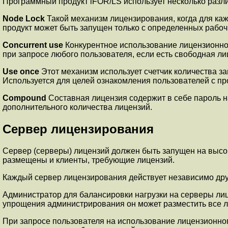
Программный продукт iFOR/LS использует несколько разл
Node Lock
Такой механизм лицензирования, когда для ка
продукт может быть запущен только с определенных рабоч
Concurrent use
Конкурентное использование лицензионног
при запросе любого пользователя, если есть свободная ли
Use once
Этот механизм использует счетчик количества за
Используется для целей ознакомления пользователей с прог
Compound
Составная лицензия содержит в себе пароль н
дополнительного количества лицензий.
Сервер лицензирования
Сервер (серверы) лицензий должен быть запущен на высоко
размещены и клиенты, требующие лицензий.
Каждый сервер лицензирования действует независимо друг
Администратор для балансировки нагрузки на серверы лиц
упрощения администрирования он может разместить все л
При запросе пользователя на использование лицензионног