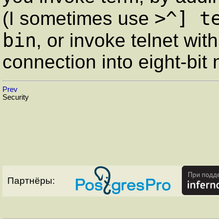
>^] t
(I sometimes use
bin
, or invoke telnet wit
connection into eight-bit
Prev
Security
Партнёры: