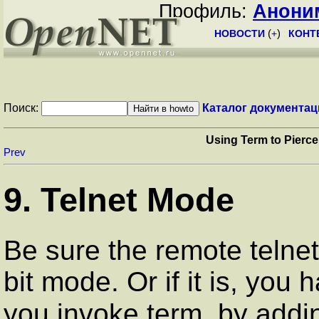
Профиль:
Анони
НОВОСТИ
(
+
)
КОНТ
Поиск:
Каталог документац
Using Term to Pierce
Prev
9. Telnet Mode
Be sure the remote telnet
bit mode. Or if it is, you 
you invoke term, by addi