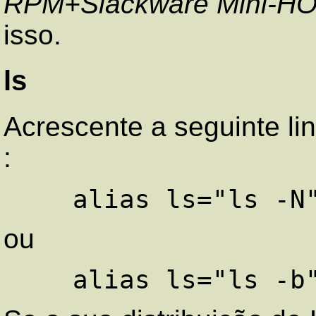
RPM+Slackware Mini-
isso.
ls
Acrescente a seguinte li
:
ou