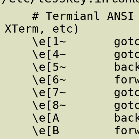
    # Termianl ANSI (console do Linux, 
XTerm, etc)

    \e[1~       goto-line

    \e[4~       goto-end

    \e[5~       back-screen

    \e[6~       forw-screen

    \e[7~       goto-line

    \e[8~       goto-end

    \e[A        back-line

    \e[B        forw-line
