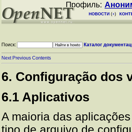
Профиль:
Анони
НОВОСТИ
(
+
)
КОНТ
Поиск:
Каталог документац
Next
Previous
Contents
6. Configuração dos 
6.1 Aplicativos
A maioria das aplicaçõe
tipo de arquivo de confi