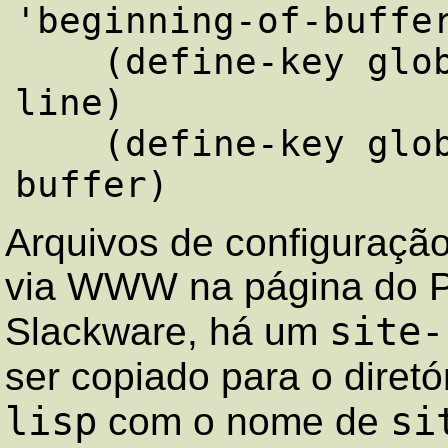
'beginning-of-buffer
    (define-key global-map [end] 'end-of-
line)

    (define-key global-map [C-end] 'end-of-
Arquivos de configuraçã
via WWW na página do 
site-
Slackware, há um
ser copiado para o diretó
lisp
si
com o nome de