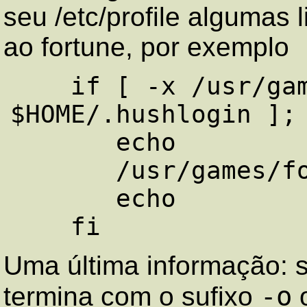
seu /etc/profile alguma
ao fortune, por exemplo
    if [ -x /usr/games/fortune -a ! -e 
$HOME/.hushlogin ]; 
       echo

       /usr/games/fortune

       echo

Uma última informação: 
-o
termina com o sufixo
o