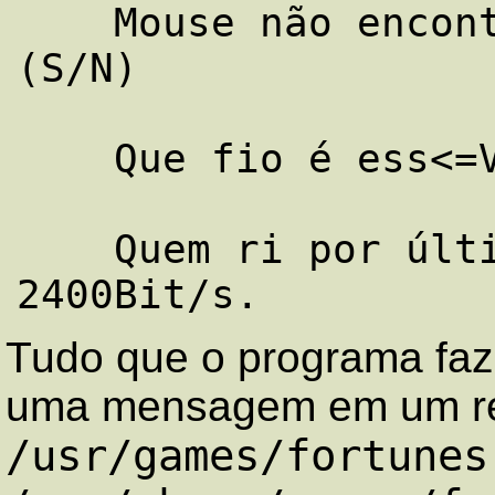
    Mouse não encontrado, bater no gato? 
(S/N)

    Que fio é ess<=V++088.../NO CARRIER

    Quem ri por último está conectado a 
Tudo que o programa faz
uma mensagem em um repo
/usr/games/fortunes