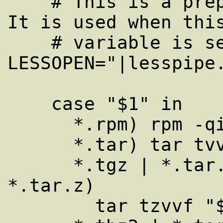
    # This is a preprocessor for 'less'.  
It is used when this
    # variable is set:   
LESSOPEN="|lesspipe.
    case "$1" in

      *.rpm) rpm -qilp "$1" 2>/dev/null ;;

      *.tar) tar tvvf "$1" 2>/dev/null ;;

      *.tgz | *.tar.gz | *.taz | *.tar.Z | 
*.tar.z)

        tar tzvvf "$1" 2>/dev/null ;;
