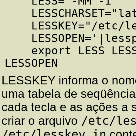
    LESS="-MM -i"

    LESSCHARSET="latin1"

    LESSKEY="/etc/lesskey"

    LESSOPEN='|lesspipe.sh "%s"'

    export LESS LESSCHARSET LESSKEY 
LESSKEY informa o nome
uma tabela de seqüência
cada tecla e as ações a 
/etc/le
criar o arquivo
/etc/lesskey.in
conte