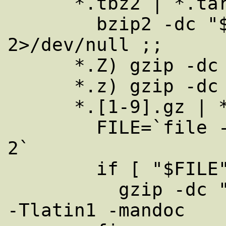
      *.tbz2 | *.tar.bz2)

        bzip2 -dc "$1" | tar tvvf - 
2>/dev/null ;;

      *.Z) gzip -dc "$1"  2>/dev/null ;;

      *.z) gzip -dc "$1"  2>/dev/null ;;

      *.[1-9].gz | *.n.gz | *.man.gz)

        FILE=`file -Lz "$1" | cut -d ' ' -f 
2`

        if [ "$FILE" = "troff" ]; then

          gzip -dc "$1" | groff -s -p -t -e 
-Tlatin1 -mandoc
