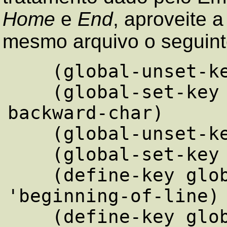
Home
e
End
, aproveite 
mesmo arquivo o seguint
    (global-unset-key [backspace] )

    (global-set-key [backspace] 'delete-
backward-char)

    (global-unset-key [delete] )

    (global-set-key [delete] 'delete-char)

    (define-key global-map [home] 
'beginning-of-line)

    (define-key global-map [C-home] 