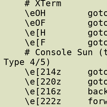
    # XTerm

    \eOH        goto-line

    \eOF        goto-end

    \e[H        goto-line

    \e[F        goto-end

    # Console Sun (testado com teclados 
Type 4/5)

    \e[214z     goto-line

    \e[220z     goto-end

    \e[216z     back-screen

    \e[222z     forw-screen
