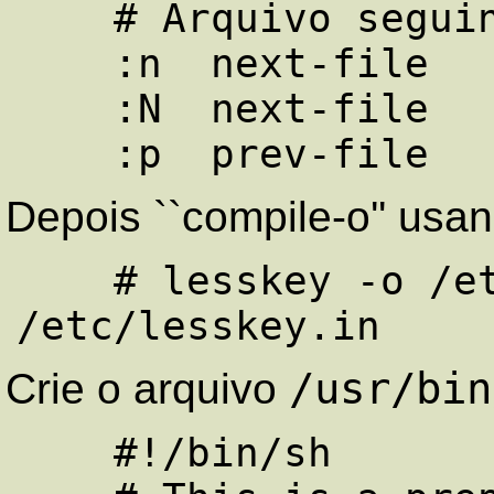
    # Arquivo seguinte/anterior

    :n  next-file

    :N  next-file

Depois ``compile-o'' us
    # lesskey -o /etc/lesskey 
/usr/bin
Crie o arquivo
    #!/bin/sh
