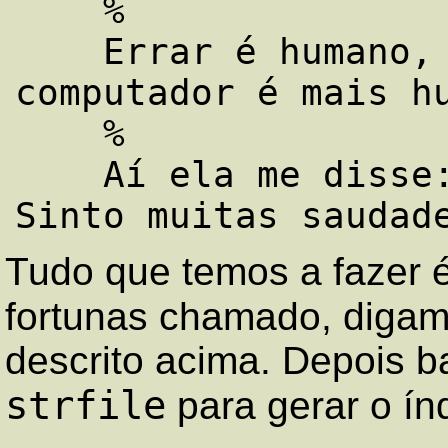
    %

    Errar é humano, botar a culpa no 
computador é mais hu
    %

    Aí ela me disse: Ou eu ou o modem! 
Tudo que temos a fazer é
fortunas chamado, diga
descrito acima. Depois b
strfile
para gerar o ín