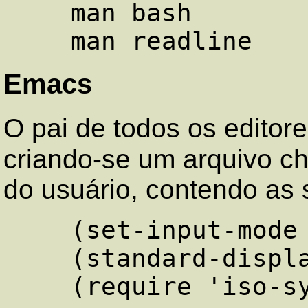
    man bash

Emacs
O pai de todos os editor
criando-se um arquivo 
do usuário, contendo as 
    (set-input-mode nil nil 1)

    (standard-display-european t)
