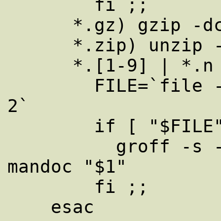
        fi ;;

      *.gz) gzip -dc "$1"  2>/dev/null ;;

      *.zip) unzip -l "$1" 2>/dev/null ;;

      *.[1-9] | *.n | *.man)

        FILE=`file -L "$1" | cut -d ' ' -f 
2`

        if [ "$FILE" = "troff" ]; then

          groff -s -p -t -e -Tlatin1 -
mandoc "$1"

        fi ;;
