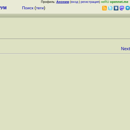
Профиль:
Аноним
(
вход
|
регистрация
)
неRU
opennet.me
РУМ
Поиск
(
теги
)
Next