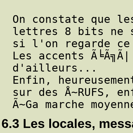
On constate que le
lettres 8 bits ne s
si l'on regarde ce
Les accents Ã╘Ã╗Ã| 
d'ailleurs...

Enfin, heureusemen
sur des Å~RUFS, enf
6.3 Les locales, mes