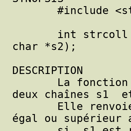
       #include <string.h>

       int strcoll (const char *s1, const 
char *s2);

DESCRIPTION

       La fonction strcoll() compare les 
deux chaînes s1  et
       Elle renvoie un entier inférieur, 
égal ou supérieur a
       si  s1 est respectivement 