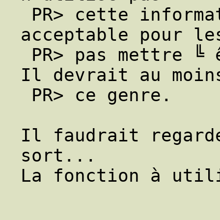
 PR> cette information pour obtenir un tri 
acceptable pour le
 PR> pas mettre ╚ être ╩ après ╚ zen ╩). 
Il devrait au moin
 PR> ce genre.

Il faudrait regard
sort...

La fonction à util
                     