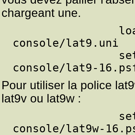
chargeant une.
                loadunimap fonts/linux-
console/lat9.uni

                setfont fonts/linux-
Pour utiliser la police la
lat9v ou lat9w :
                setfont /fonts/linux-