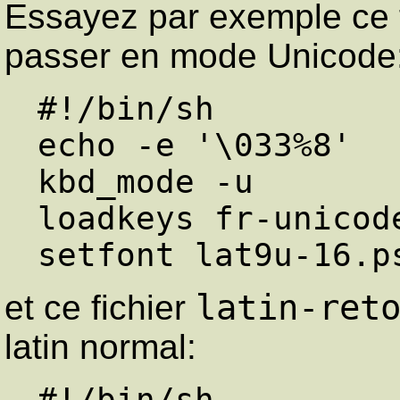
Essayez par exemple ce 
passer en mode Unicode
#!/bin/sh

echo -e '\033%8'

kbd_mode -u

loadkeys fr-unicode
latin-ret
et ce fichier
latin normal:
#!/bin/sh
