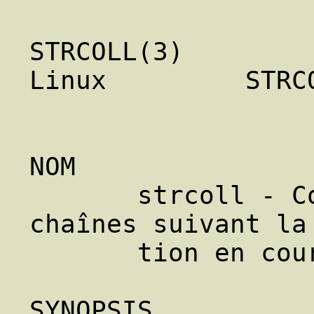
STRCOLL(3)        
Linux         STRCO
NOM

       strcoll - Comparaison de deux 
chaînes suivant la 
       tion en cours.

SYNOPSIS
