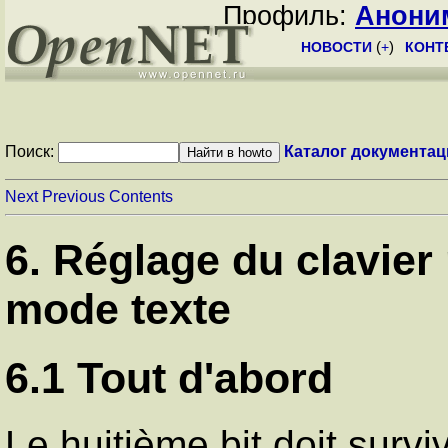
Профиль:
Анони
НОВОСТИ
(
+
)
КОНТ
Поиск:
Каталог документац
Next
Previous
Contents
6. Réglage du clavier
mode texte
6.1 Tout d'abord
Le huitième bit doit survi