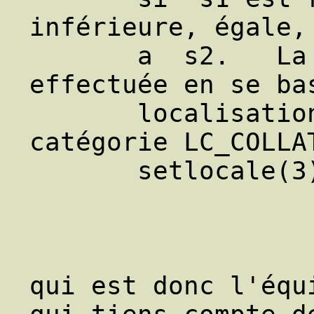
inférieure, égale, 
       a  s2.   La  comparaison est 
effectuée en se bas
       localisation en cours pour la 
catégorie LC_COLLAT
       setlocale(3)).

                     
qui est donc l'équ