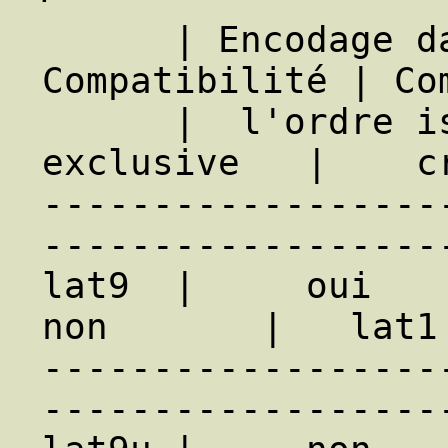
      | Encodage dans | Inclusion d'une | 
Compatibilité | Com
      |  l'ordre iso  |  table Unicode  |   
exclusive   |    cr
------------------
-------------------
lat9  |     oui     
non       |   lat1 
------------------
-------------------