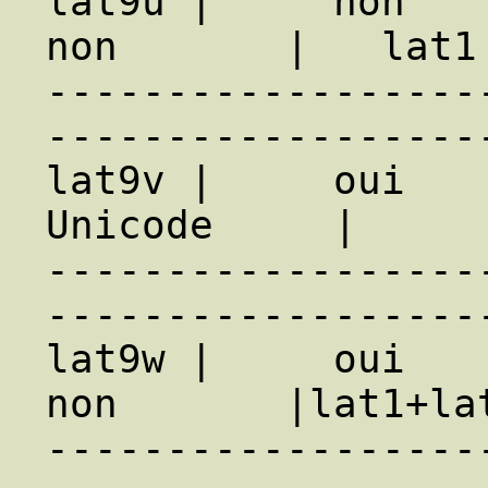
lat9u |     non     
non       |   lat1 
------------------
-------------------
lat9v |     oui    
Unicode     |      
------------------
-------------------
lat9w |     oui     
non       |lat1+lat
------------------