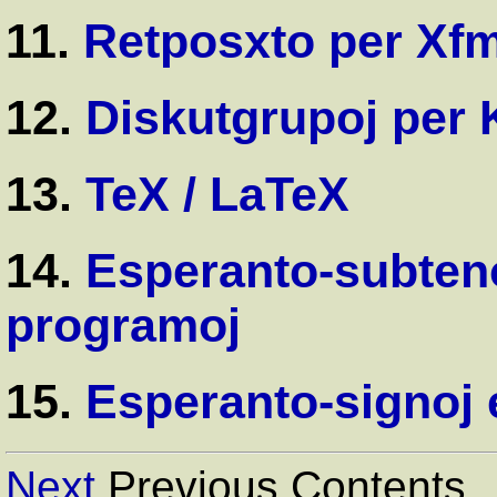
11.
Retposxto per Xfm
12.
Diskutgrupoj per
13.
TeX / LaTeX
14.
Esperanto-subteno
programoj
15.
Esperanto-signoj 
Next
Previous Contents