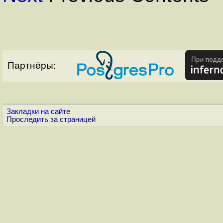
Партнёры:
Закладки на сайте
Проследить за страницей