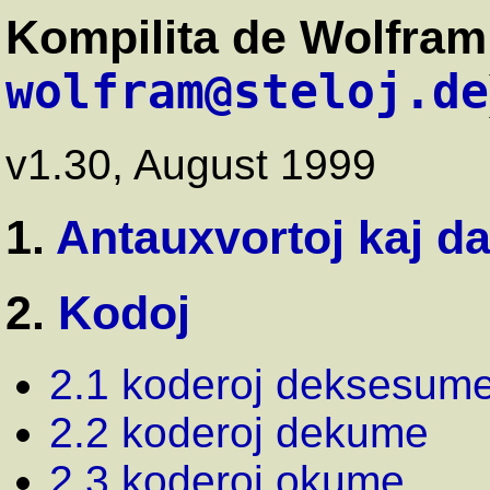
Kompilita de Wolfram 
wolfram@steloj.de
v1.30, August 1999
1.
Antauxvortoj kaj d
2.
Kodoj
2.1 koderoj deksesum
2.2 koderoj dekume
2.3 koderoj okume