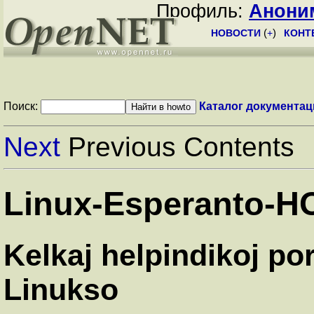
Профиль:
Анони
НОВОСТИ
(
+
)
КОНТ
Поиск:
Каталог документац
Next
Previous Contents
Linux-Esperanto-
Kelkaj helpindikoj po
Linukso