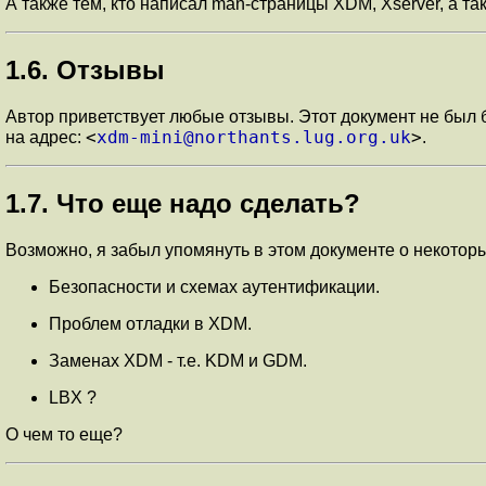
А также тем, кто написал man-страницы XDM, Xserver, а т
1.6. Отзывы
Автор приветствует любые отзывы. Этот документ не был 
<
xdm-mini@northants.lug.org.uk
>
на адрес:
.
1.7. Что еще надо сделать?
Возможно, я забыл упомянуть в этом документе о некоторых
Безопасности и схемах аутентификации.
Проблем отладки в XDM.
Заменах XDM - т.е. KDM и GDM.
LBX ?
О чем то еще?