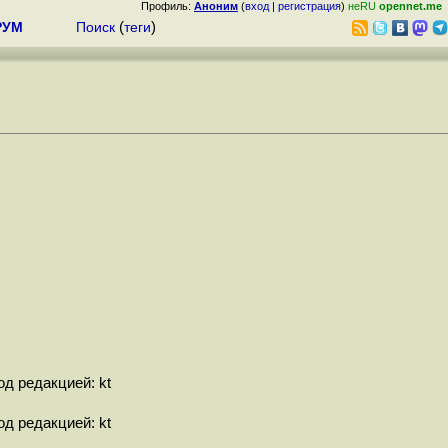
Профиль:
Аноним
(
вход
|
регистрация
)
неRU
opennet.me
РУМ
Поиск
(
теги
)
од редакцией: kt
од редакцией: kt