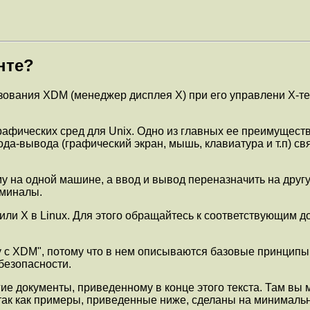
нте?
ования XDM (менеджер дисплея X) при его управлени X-те
 графических сред для Unix. Одно из главных ее преимущест
 ввода-вывода (графический экран, мышь, клавиатура и т.п)
му на одной машине, а ввод и вывод переназначить на другу
рминалы.
и или X в Linux. Для этого обращайтесь к соответствующи
у с XDM", потому что в нем описываются базовые принципы
безопасности.
гие документы, приведенному в конце этого текста. Там вы 
так как примеры, приведенные ниже, сделаны на минималь