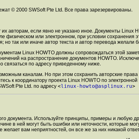
ежат © 2000 SWSoft Pte Ltd. Все права зарезервированы.
х авторам, если явно не указано иное. Документы Linux 
е физическом или электронном, при условии сохранения это
но так или иначе автор текста и автор перевода желали бы
ументам Linux HOWTO должны сопровождаться этой заметко
ничений на распространение документов HOWTO. Исключен
 связаться по адресу приведенному ниже.
зможным каналам. Но при этом сохранить авторские права
тесь к координатору проекта Linux HOWTO по электронной 
<
linux-howto@asplinux.ru
>
Soft Pte Ltd. по адресу
ого документа. Используйте принципы, примеры и любую др
ичине в ней могут быть ошибки или неточности, которые мо
е желает вам неприятностей, он все же за них никакой ответ