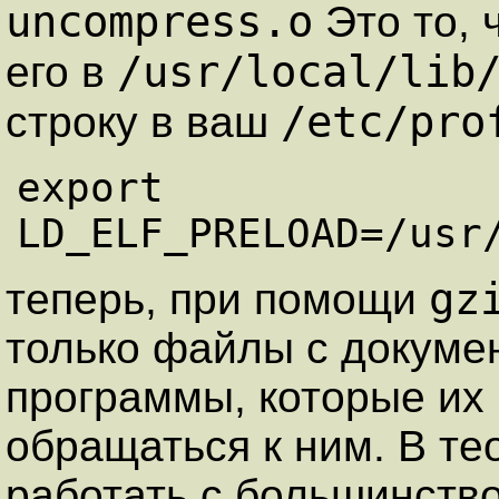
uncompress.o
Это то, 
/usr/local/lib
его в
/etc/pro
строку в ваш
export 
LD_ELF_PRELOAD=/usr
gz
теперь, при помощи
только файлы с докумен
программы, которые их 
обращаться к ним. В те
работать с большинство