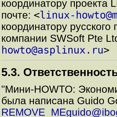
координатору проекта 
<
linux-howto@
почте:
координатору русского
компании SWSoft Pte Lt
howto@asplinux.ru
>
5.3. Ответственност
"Мини-HOWTO: Экономия
была написана Guido G
REMOVE_MEguido@ibogeo