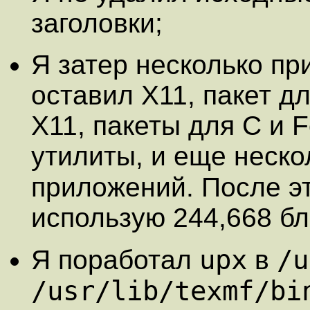
заголовки;
Я затер несколько пр
оставил X11, пакет д
X11, пакеты для C и Fo
утилиты, и еще неско
приложений. После э
использую 244,668 бл
upx
/u
Я поработал
в
/usr/lib/texmf/bi