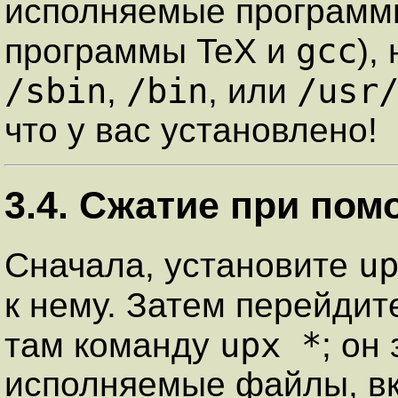
исполняемые программы
gcc
программы TeX и
),
/sbin
/bin
/usr
,
, или
что у вас установлено!
3.4. Сжатие при по
u
Сначала, установите
к нему. Затем перейдит
upx *
там команду
; он
исполняемые файлы, вк