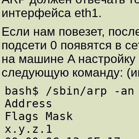
интерфейса eth1.
Если нам повезет, посл
подсети 0 появятся в с
на машине A настройку
следующую команду: (и
bash$ /sbin/arp -an

Address                 
Flags Mask          
x.y.z.1              