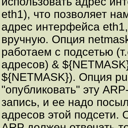
использовать адрес инт
eth1), что позволяет н
адрес интерфейса eth1,
вручную. Опция netmask
работаем с подсетью (т.
адресов) & ${NETMASK
${NETMASK}). Опция pu
"опубликовать" эту ARP-з
запись, и ее надо посыл
адресов этой подсети. О
ARP должен отвечать то