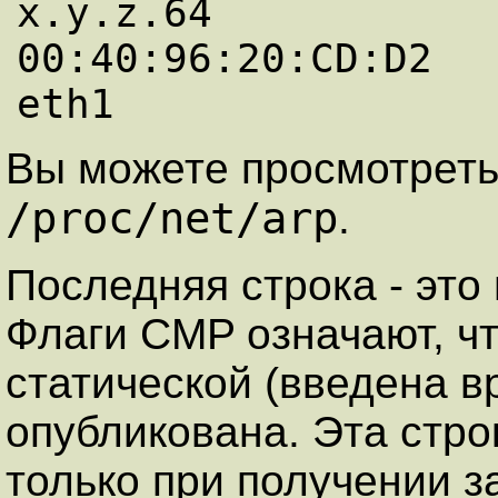
x.y.z.64             
00:40:96:20:CD:D2   
eth1
Вы можете просмотреть
/proc/net/arp
.
Последняя строка - это
Флаги CMP означают, чт
статической (введена в
опубликована. Эта стро
только при получении за