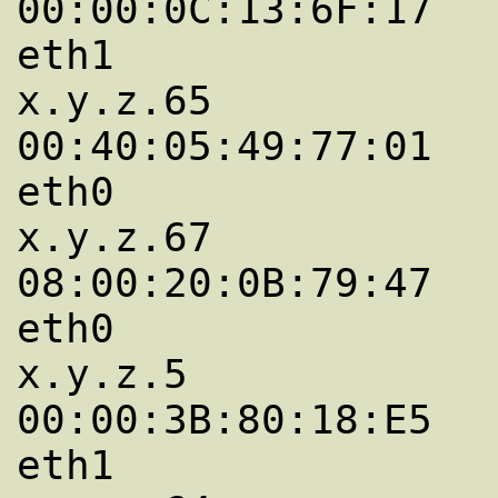
00:00:0C:13:6F:17   C     *   
eth1

x.y.z.65             
00:40:05:49:77:01   C     *   
eth0

x.y.z.67             
08:00:20:0B:79:47   C     *   
eth0

x.y.z.5              
00:00:3B:80:18:E5   C     *   
eth1
