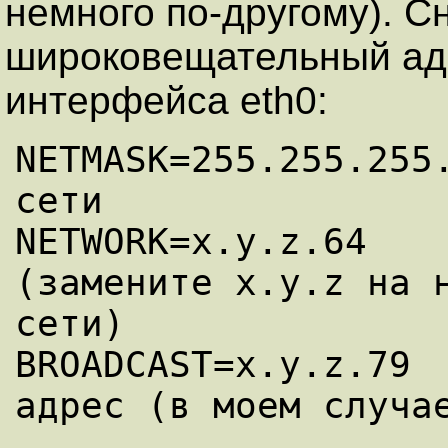
немного по-другому). С
широковещательный адр
интерфейса eth0:
NETMASK=255.255.255.
сети

NETWORK=x.y.z.64    
(замените x.y.z на н
сети)

BROADCAST=x.y.z.79  
адрес (в моем случа