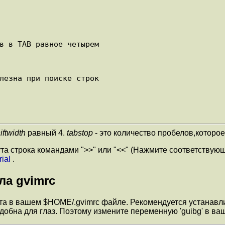
в в TAB равное четырем

лезна при поиске строк

iftwidth
равный 4.
tabstop
- это количество пробелов,которое
ута строка командами ">>" или "<<" (Нажмите соответствую
ial
.
ла gvimrc
фта в вашем $HOME/.gvimrc файле. Рекомендуется устанав
 удобна для глаз. Поэтому измените переменную 'guibg' в 