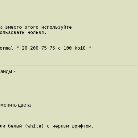
ю вместо этого используйте 

ользовать нельзя.

ormal-*-20-200-75-75-c-100-koi8-*

анды -
зменить цвета
ли белый (white) с черным шрифтом.
