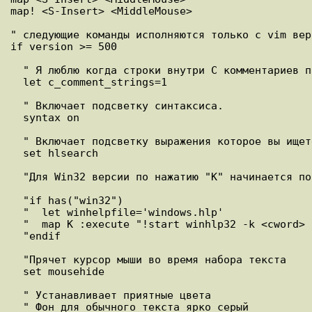
map! <S-Insert> <MiddleMouse>

" следующие команды исполняются только с vim вер
if version >= 500

  " Я люблю когда строки внутри C комментариев подсвечены

  let c_comment_strings=1

  " Включает подсветку синтаксиса.

  syntax on

  " Включает подсветку выражения которое вы ищете в тексте.

  set hlsearch

  "Для Win32 версии по нажатию "K" начинается поиск в help файле 

  "if has("win32")

  "  let winhelpfile='windows.hlp'

  "  map K :execute "!start winhlp32 -k <cword> " . winhelpfile <CR>

  "endif

  "Прячет курсор мыши во время набора текста 

  set mousehide

  " Устанавливает приятные цвета

  " Фон для обычного текста ярко серый
