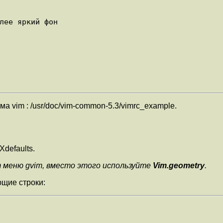
 vim : /usr/doc/vim-common-5.3/vimrc_example.
defaults.
меню gvim, вместо этого используйте
Vim.geometry
.
ющие строки: