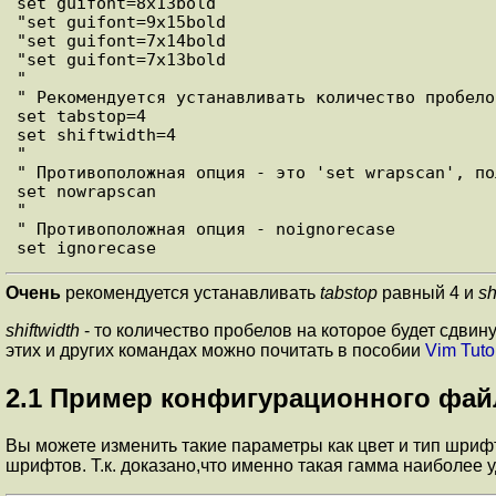
set guifont=8x13bold

"set guifont=9x15bold

"set guifont=7x14bold

"set guifont=7x13bold

"

" Рекомендуется устанавливать количество пробело
set tabstop=4

set shiftwidth=4

"

" Противоположная опция - это 'set wrapscan', по
set nowrapscan

"

" Противоположная опция - noignorecase

Очень
рекомендуется устанавливать
tabstop
равный 4 и
sh
shiftwidth
- то количество пробелов на которое будет сдвин
этих и других командах можно почитать в пособии
Vim Tutor
2.1 Пример конфигурационного фай
Вы можете изменить такие параметры как цвет и тип шри
шрифтов. Т.к. доказано,что именно такая гамма наиболее