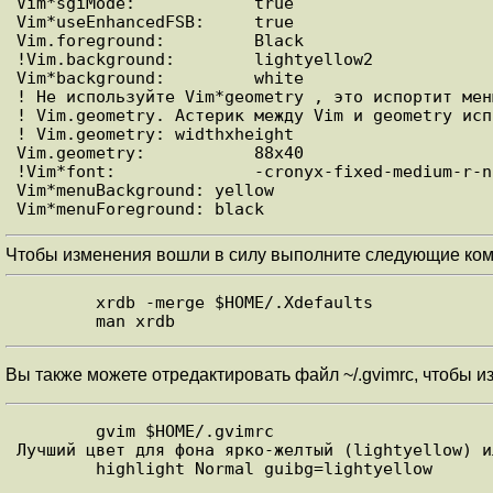
Vim*sgiMode:            true

Vim*useEnhancedFSB:     true

Vim.foreground:         Black

!Vim.background:        lightyellow2

Vim*background:         white

! Не используйте Vim*geometry , это испортит мен
! Vim.geometry. Астерик между Vim и geometry исп
! Vim.geometry: widthxheight

Vim.geometry:           88x40

!Vim*font:              -cronyx-fixed-medium-r-n
Vim*menuBackground: yellow

Чтобы изменения вошли в силу выполните следующие ком
        xrdb -merge $HOME/.Xdefaults

Вы также можете отредактировать файл ~/.gvimrc, чтобы и
        gvim $HOME/.gvimrc

Лучший цвет для фона ярко-желтый (lightyellow) и