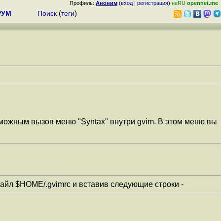
Профиль:
Аноним
(
вход
|
регистрация
)
неRU
opennet.me
РУМ
Поиск
(
теги
)
зможным вызов меню "Syntax" внутри gvim. В этом меню вы
файл $HOME/.gvimrc и вставив следующие строки -