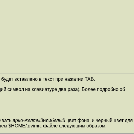
 будет вставлено в текст при нажатии TAB.
щий символ на клавиатуре два раза). Более подробно об
ливать
ярко-желтый
или
белый
цвет фона, и черный цвет для
вашем $HOME/.gvimrc файле следующим образом: