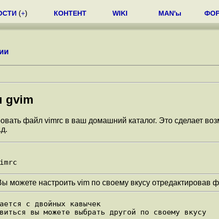
ОСТИ
(
+
)
КОНТЕНТ
WIKI
MAN'ы
ФО
ии
и gvim
овать файл vimrc в ваш домашний каталог. Это сделает во
д.
 Вы можете настроить vim по своему вкусу отредактировав 
ается с двойных кавычек

виться вы можете выбрать другой по своему вкусу
