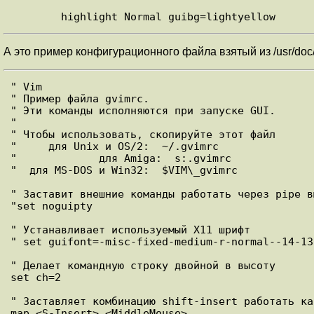
А это пример конфигурационного файла взятый из /usr/doc
" Vim

" Пример файла gvimrc.

" Эти команды исполняются при запуске GUI.

"

" Чтобы использовать, скопируйте этот файл

"     для Unix и OS/2:  ~/.gvimrc

"             для Amiga:  s:.gvimrc

"  для MS-DOS и Win32:  $VIM\_gvimrc

" Заставит внешние команды работать через pipe в
"set noguipty

" Устанавливает используемый X11 шрифт

" set guifont=-misc-fixed-medium-r-normal--14-13
" Делает командную строку двойной в высоту

set ch=2

" Заставляет комбинацию shift-insert работать ка
map <S-Insert> <MiddleMouse>
