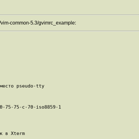
/vim-common-5.3/gvimrc_example:
место pseudo-tty

0-75-75-c-70-iso8859-1

к в Xterm
