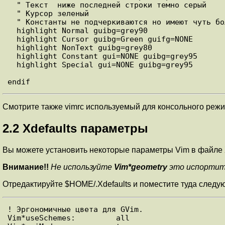
  " Текст  ниже последней строки темно серый

  " Курсор зеленый

  " Константы не подчеркиваются но имеют чуть более яркий фон

  highlight Normal guibg=grey90

  highlight Cursor guibg=Green guifg=NONE

  highlight NonText guibg=grey80

  highlight Constant gui=NONE guibg=grey95

  highlight Special gui=NONE guibg=grey95

Смотрите также vimrc используемый для консольного режима
2.2 Xdefaults параметры
Вы можете установить некоторые параметры Vim в файле X
Внимание!!
Не используйте
Vim*geometry
это испортит 
Отредактируйте $HOME/.Xdefaults и поместите туда следу
! Эргономичные цвета для GVim.

Vim*useSchemes:         all
