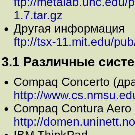
ftp://metalab.unc.edu/
1.7.tar.gz
Другая информация
ftp://tsx-11.mit.edu/pu
3.1 Различные сист
Compaq Concerto (др
http://www.cs.nmsu.edu
Compaq Contura Aero
http://domen.uninett.no
IBM ThinkPad