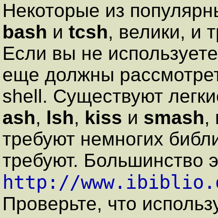
Некоторые из популярны
bash
и
tcsh
, велики, и
Если вы не используете 
еще должны рассмотре
shell. Существуют легки
ash
,
lsh
,
kiss
и
smash
,
требуют немногих библ
требуют. Большинство э
http://www.ibiblio.
Проверьте, что исполь