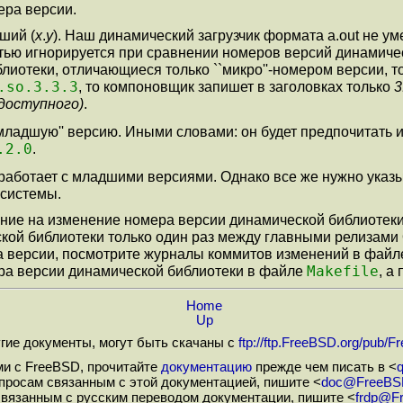
ера версии.
ший (
x
.
y
). Наш динамический загрузчик формата a.out не 
стью игнорируется при сравнении номеров версий динамичес
лиотеки, отличающиеся только ``микро''-номером версии, т
.so.3.3.3
, то компоновщик запишет в заголовках только
3
 доступного)
.
младшую'' версию. Иными словами: он будет предпочитать 
.2.0
.
работает с младшими версиями. Однако все же нужно указ
 системы.
ние на изменение номера версии динамической библиотеки 
й библиотеки только один раз между главными релизами ОС
ра версии, посмотрите журналы коммитов изменений в фай
Makefile
ра версии динамической библиотеки в файле
, а
Home
Up
угие документы, могут быть скачаны с
ftp://ftp.FreeBSD.org/pub/
и с FreeBSD, прочитайте
документацию
прежде чем писать в <
просам связанным с этой документацией, пишите <
doc@FreeBS
связанным с русским переводом документации, пишите <
frdp@F