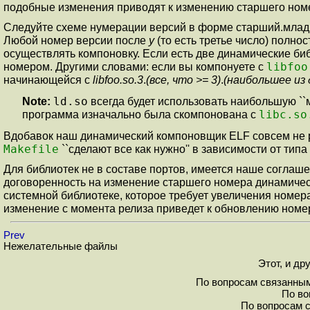
подобные изменения приводят к изменению старшего ном
Следуйте схеме нумерации версий в форме старший.млад
Любой номер версии после
y
(то есть третье число) полно
осуществлять компоновку. Если есть две динамические биб
libfoo
номером. Другими словами: если вы компонуете с
начинающейся с
libfoo.so.3
.
(все, что >= 3)
.
(наибольшее из
ld.so
Note:
всегда будет использовать наибольшую ``
libc.so
программа изначально была скомпонована с
Вдобавок наш динамический компоновщик ELF совсем не 
Makefile
``сделают все как нужно'' в зависимости от типа
Для библиотек не в составе портов, имеется наше соглаше
договоренность на изменение старшего номера динамическо
системной библиотеке, которое требует увеличения номе
изменение с момента релиза приведет к обновлению номе
Prev
Нежелательные файлы
Этот, и др
По вопросам связанным
По во
По вопросам 