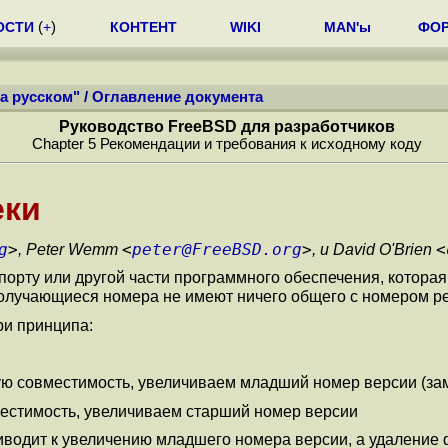
ОСТИ
(
+
)
КОНТЕНТ
WIKI
MAN'ы
ФО
а русском"
/
Оглавление документа
Руководство FreeBSD для разработчиков
Chapter 5 Рекомендации и требования к исходному коду
еки
g
>
<
peter@FreeBSD.org
>
<
, Peter Wemm
, и David O'Brien
порту или другой части программного обеспечения, которая
олучающиеся номера не имеют ничего общего с номером р
ри принципа:
ую совместимость, увеличиваем младший номер версии (зам
естимость, увеличиваем старший номер версии
иводит к увеличению младшего номера версии, а удаление 