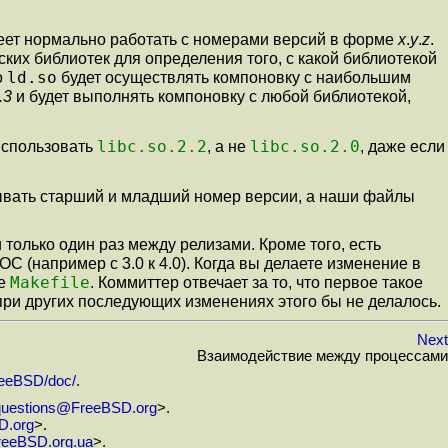
умеет нормально работать с номерами версий в форме
x
.
y
.
z
.
ких библиотек для определения того, с какой библиотекой
ld.so
о
будет осуществлять компоновку с наибольшим
.3
и будет выполнять компоновку с любой библиотекой,
libc.so.2.2
libc.so.2.0
использовать
, а не
, даже если
ывать старший и младший номер версии, а наши файлы
только один раз между релизами. Кроме того, есть
 (например c 3.0 к 4.0). Когда вы делаете изменение в
Makefile
ле
. Коммиттер отвечает за то, что первое такое
 при других последующих изменениях этого бы не делалось.
Next
Взаимодействие между процессами
FreeBSD/doc/
.
questions@FreeBSD.org
>.
D.org
>.
reeBSD.org.ua
>.