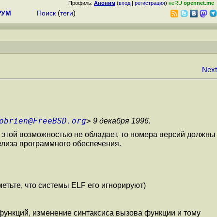
Профиль:
Аноним
(
вход
|
регистрация
)
неRU
opennet.me
РУМ
Поиск
(
теги
)
Next
obrien@FreeBSD.org
>
9 декабря 1996.
 этой возможностью не обладает, то номера версий должны
елиза программного обеспечения.
етьте, что системы ELF его игнорируют)
функций, изменение синтаксиса вызова функции и тому