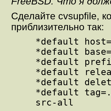
FreeBSD. Что я долж
Сделайте cvsupfile, 
приблизительно так:
    *default host=cvsup3.freebsd.org

    *default base=/usr

    *default prefix=/usr

    *default release=cvs

    *default delete use-rel-suffix

    *default tag=.
