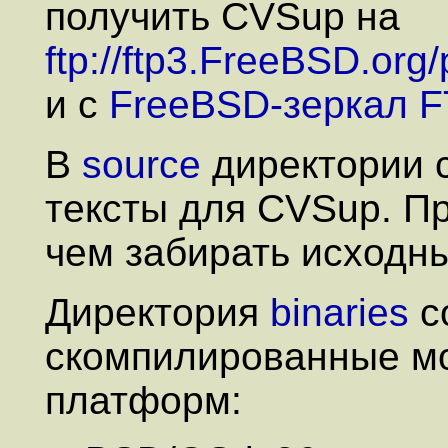
получить CVSup на
ftp://ftp3.FreeBSD.or
и с
FreeBSD-зеркал 
В
source
директории 
тексты для CVSup. П
чем забирать исходны
Директория
binaries
с
скомпилированные м
платформ: