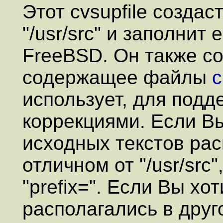
Этот cvsupfile созда
"/usr/src" и заполнит
FreeBSD. Он также со
содержащее файлы
c
использует, для подд
коррекциями. Если В
исходных текстов рас
отличном от "/usr/src
"prefix=". Если Вы хо
располагались в друг