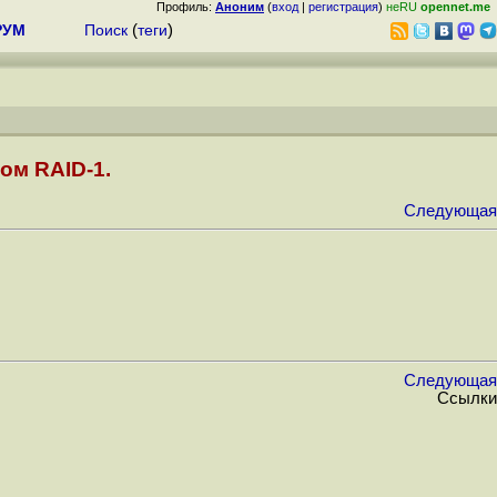
Профиль:
Аноним
(
вход
|
регистрация
)
неRU
opennet.me
РУМ
Поиск
(
теги
)
ом RAID-1.
Следующая
Следующая
Ссылки