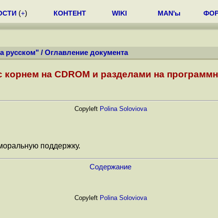
ОСТИ
(
+
)
КОНТЕНТ
WIKI
MAN'ы
ФО
а русском"
/
Оглавление документа
с корнем на CDROM и разделами на программн
Copyleft
Polina Soloviova
 моральную поддержку.
Содержание
Copyleft
Polina Soloviova