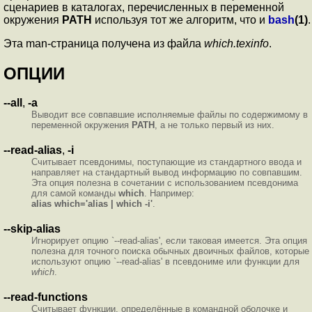
сценариев в каталогах, перечисленных в переменной
окружения
PATH
используя тот же алгоритм, что и
bash
(1)
.
Эта man-страница получена из файла
which.texinfo
.
ОПЦИИ
--all
,
-a
Выводит все совпавшие исполняемые файлы по содержимому в
переменной окружения
PATH
, а не только первый из них.
--read-alias
,
-i
Считывает псевдонимы, поступающие из стандартного ввода и
направляет на стандартный вывод информацию по совпавшим.
Эта опция полезна в сочетании с использованием псевдонима
для самой команды
which
. Например:
alias which='alias | which -i'
.
--skip-alias
Игнорирует опцию `--read-alias', если таковая имеется. Эта опция
полезна для точного поиска обычных двоичных файлов, которые
используют опцию `--read-alias' в псевдониме или функции для
which
.
--read-functions
Считывает функции, определённые в командной оболочке и