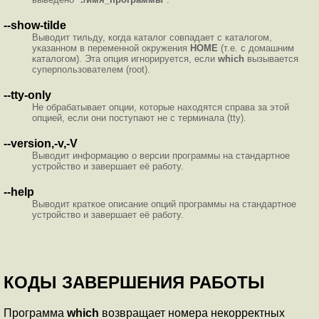
--show-tilde
Выводит тильду, когда каталог совпадает с каталогом,
указанном в переменной окружения
HOME
(т.е. с домашним
каталогом). Эта опция игнорируется, если
which
вызывается
суперпользователем (root).
--tty-only
Не обрабатывает опции, которые находятся справа за этой
опцией, если они поступают не с терминала (tty).
--version,-v,-V
Выводит информацию о версии программы на стандартное
устройство и завершает её работу.
--help
Выводит краткое описание опций программы на стандартное
устройство и завершает её работу.
КОДЫ ЗАВЕРШЕНИЯ РАБОТЫ
Программа
which
возвращает номера некорректных