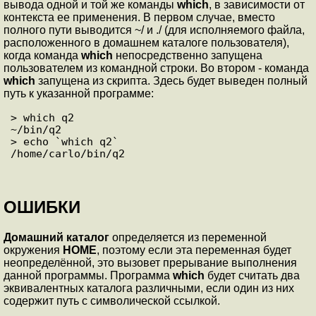
вывода одной и той же команды
which
, в зависимости от
контекста ее применения. В первом случае, вместо
полного пути выводится ~/ и ./ (для исполняемого файла,
расположенного в домашнем каталоге пользователя),
когда команда
which
непосредственно запущена
пользователем из командной строки. Во втором - команда
which
запущена из скрипта. Здесь будет выведен полный
путь к указанной программе:
> which q2

~/bin/q2

> echo `which q2`

ОШИБКИ
Домашний каталог
определяется из переменной
окружения
HOME
, поэтому если эта переменная будет
неопределённой, это вызовет прерывание выполнения
данной программы. Программа
which
будет считать два
эквивалентных каталога различными, если один из них
содержит путь с символической ссылкой.