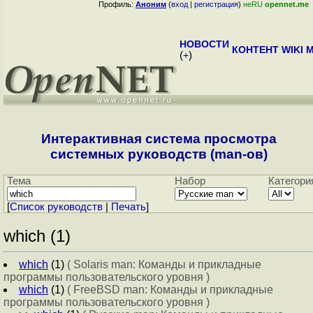
Профиль:
Аноним
(
вход
|
регистрация
)
неRU
opennet.me
НОВОСТИ
КОНТЕНТ
WIKI
M
(
+
)
Интерактивная система просмотра
системных руководств (man-ов)
Тема
Набор
Категори
[
Cписок руководств
|
Печать
]
which (1)
which
(1)
( Solaris man: Команды и прикладные
программы пользовательского уровня )
which
(1)
( FreeBSD man: Команды и прикладные
программы пользовательского уровня )