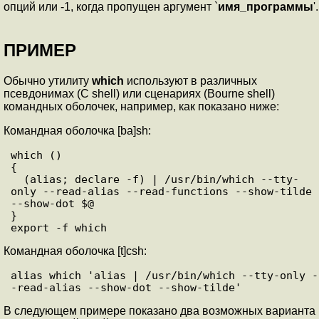
опций или -1, когда пропущен аргумент `
имя_программы
'.
ПРИМЕР
Обычно утилиту
which
используют в различных
псевдонимах (C shell) или сценариях (Bourne shell)
командных оболочек, например, как показано ниже:
Командная оболочка [ba]sh:
which ()

{

  (alias; declare -f) | /usr/bin/which --tty-
only --read-alias --read-functions --show-tilde 
--show-dot $@

}

Командная оболочка [t]csh:
alias which 'alias | /usr/bin/which --tty-only -
В следующем примере показано два возможных варианта