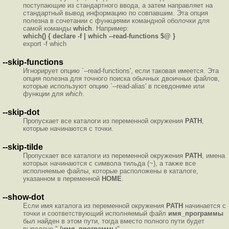
поступающие из стандартного ввода, а затем направляет на
стандартный вывод информацию по совпавшим. Эта опция
полезна в сочетании с функциями командной оболочки для
самой команды
which
. Например:
which() { declare -f | which --read-functions $@ }
export -f which
--skip-functions
Игнорирует опцию `--read-functions', если таковая имеется. Эта
опция полезна для точного поиска обычных двоичных файлов,
которые используют опцию `--read-alias' в псевдониме или
функции для
which
.
--skip-dot
Пропускает все каталоги из переменной окружения
PATH
,
которые начинаются с точки.
--skip-tilde
Пропускает все каталоги из переменной окружения
PATH
, имена
которых начинаются с символа тильда (~), а также все
исполняемые файлы, которые расположены в каталоге,
указанном в переменной
HOME
.
--show-dot
Если имя каталога из переменной окружения
PATH
начинается с
точки и соответствующий исполняемый файл
имя_программы
был найден в этом пути, тогда вместо полного пути будет
выведено "
./имя_программы
".