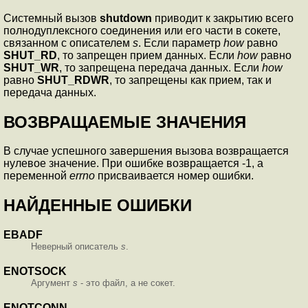
Системный вызов
shutdown
приводит к закрытию всего
полнодуплексного соединения или его части в сокете,
связанном с описателем
s
. Если параметр
how
равно
SHUT_RD
, то запрещен прием данных. Если
how
равно
SHUT_WR
, то запрещена передача данных. Если
how
равно
SHUT_RDWR
, то запрещены как прием, так и
передача данных.
ВОЗВРАЩАЕМЫЕ ЗНАЧЕНИЯ
В случае успешного завершения вызова возвращается
нулевое значение. При ошибке возвращается -1, а
переменной
errno
присваивается номер ошибки.
НАЙДЕННЫЕ ОШИБКИ
EBADF
Неверный описатель
s
.
ENOTSOCK
Аргумент
s
- это файл, а не сокет.
ENOTCONN