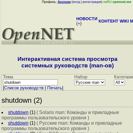
Профиль:
Аноним
(
вход
|
регистрация
)
неRU
opennet.me
НОВОСТИ
КОНТЕНТ
WIKI
M
(
+
)
Интерактивная система просмотра
системных руководств (man-ов)
Тема
Набор
Категори
[
Cписок руководств
|
Печать
]
shutdown (2)
shutdown
(1)
( Solaris man: Команды и прикладные
программы пользовательского уровня )
shutdown
(1)
( Русские man: Команды и прикладные
программы пользовательского уровня )