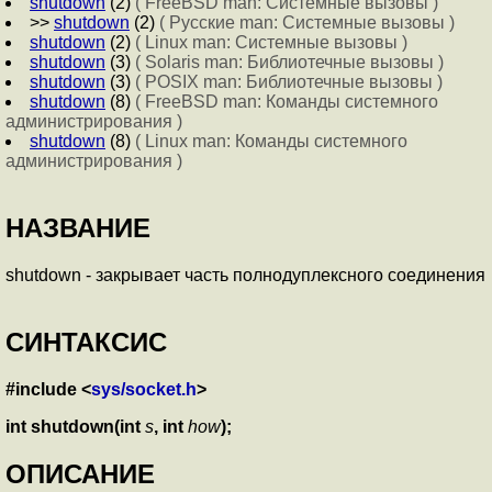
shutdown
(2)
( FreeBSD man: Системные вызовы )
>>
shutdown
(2)
( Русские man: Системные вызовы )
shutdown
(2)
( Linux man: Системные вызовы )
shutdown
(3)
( Solaris man: Библиотечные вызовы )
shutdown
(3)
( POSIX man: Библиотечные вызовы )
shutdown
(8)
( FreeBSD man: Команды системного
администрирования )
shutdown
(8)
( Linux man: Команды системного
администрирования )
НАЗВАНИЕ
shutdown - закрывает часть полнодуплексного соединения
СИНТАКСИС
#include <
sys/socket.h
>
int shutdown(int
s
, int
how
);
ОПИСАНИЕ